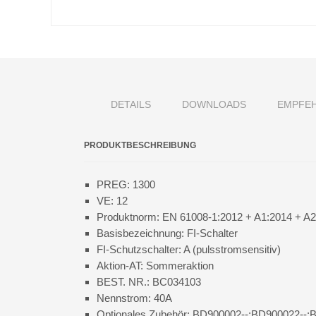
DETAILS
DOWNLOADS
EMPFE
PRODUKTBESCHREIBUNG
PREG: 1300
VE: 12
Produktnorm: EN 61008-1:2012 + A1:2014 + A2
Basisbezeichnung: FI-Schalter
FI-Schutzschalter: A (pulsstromsensitiv)
Aktion-AT: Sommeraktion
BEST. NR.: BC034103
Nennstrom: 40A
Optionales Zubehör: BD900002--;BD900022--