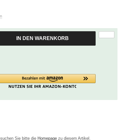
zum
ausgewählten
Suchergebnis
en
zu
gelangen.
Benutzer
IN DEN WARENKORB
von
Touchgeräten
können
Touch-
und
Streichgesten
verwenden.
esuchen Sie bitte die
Homepage
zu diesem Artikel.