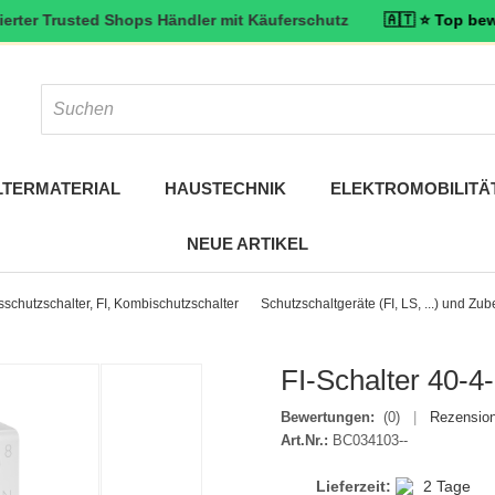
Trusted Shops Händler mit Käuferschutz
🇦🇹 ⭐ Top bewertet: 4,8
LTERMATERIAL
HAUSTECHNIK
ELEKTROMOBILITÄ
NEUE ARTIKEL
schutzschalter, FI, Kombischutzschalter
Schutzschaltgeräte (FI, LS, ...) und Zu
FI-Schalter 40-4
Bewertungen:
(0)
|
Rezension
Art.Nr.:
BC034103--
Lieferzeit:
2 Tage