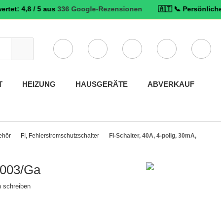
 / 5 aus
336 Google-Rezensionen
🇦🇹 📞 Persönlicher Service: 
Verwende
die
Pfeile
nach
T
HEIZUNG
HAUSGERÄTE
ABVERKAUF
oben
und
unten,
um
das
behör
FI, Fehlerstromschutzschalter
FI-Schalter, 40A, 4-polig, 30mA,
verfügbare
Ergebnis
-003/Ga
auszuwählen.
Drücke
 schreiben
die
Eingabetaste,
um