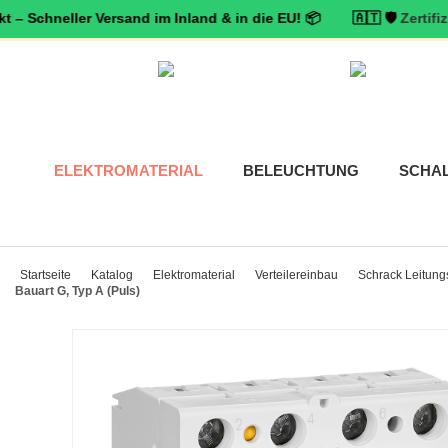
neller Versand im Inland & in die EU! 📦 🇦🇹 🛡️
Zertifizierter 
ELEKTROMATERIAL
BELEUCHTUNG
SCHA
Startseite
Katalog
Elektromaterial
Verteilereinbau
Schrack Leitungs
Bauart G, Typ A (Puls)