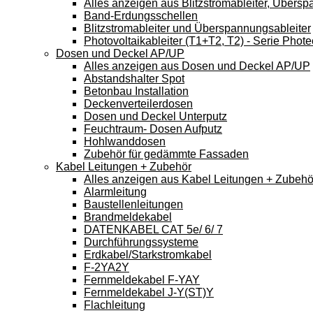
Alles anzeigen aus Blitzstromableiter, Übers
Band-Erdungsschellen
Blitzstromableiter und Überspannungsableiter
Photovoltaikableiter (T1+T2, T2) - Serie Phote
Dosen und Deckel AP/UP
Alles anzeigen aus Dosen und Deckel AP/UP
Abstandshalter Spot
Betonbau Installation
Deckenverteilerdosen
Dosen und Deckel Unterputz
Feuchtraum- Dosen Aufputz
Hohlwanddosen
Zubehör für gedämmte Fassaden
Kabel Leitungen + Zubehör
Alles anzeigen aus Kabel Leitungen + Zubehö
Alarmleitung
Baustellenleitungen
Brandmeldekabel
DATENKABEL CAT 5e/ 6/ 7
Durchführungssysteme
Erdkabel/Starkstromkabel
F-2YA2Y
Fernmeldekabel F-YAY
Fernmeldekabel J-Y(ST)Y
Flachleitung