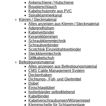
Ankerschiene / Hutschiene
Bougierschlauch
Kabelschutzrohr aus PVC
Spiralklammerkanal
Klemm / Steckmaterial
Alles anzeigen aus Klemm / Steckmaterial
Aderendhülsen
Kabelverbinder
Keramikklemmen
Schraubklemmtechnik
Schraubverbinder
Scotchlok Einzeldrahtverbinder
Steckklemmtechnik
Stiftkabelschuh
Befestigungsmaterial
Alles anzeigen aus Befestigungsmaterial
CMS Cable Management System
Deckenhaken
Dichtungs-, Füll- und Gleitmittel
Dübel
Einschlagdübel
Isolierbänder selbstklebend
Kabelbinder
Kabelverschraubungen/Würgenippel
Klemmschelle für Schlagmontage