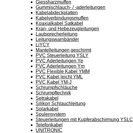
Giessharzmuffen
Gummischlauch- / -aderleitungen
Kabelabdeckplatten
Kabelverbindungsmuffen
Koaxialkabel Satkabel
Kran- und Hebezeugleitungen
Lautsprecherleitung
Leitungswarnbänder
LiYCY
Mantelleitungen geschirmt
PVC Steuerleitung YSLY
PVC Aderleitungen Ye
PVC Aderleitungen Ym
PVC Flexible Kabel YMM
PVC Kabel leicht YML
PVC Kabel YM-J
Schrumpfschläuche
Schrumpftechnik
Setrakabel
Silikon Schlauchleitung
Solarkabel
Spulensystem
Steuerleitungen mit Kupferabschirmung YSL
Telefonkabel
UNITRONIC