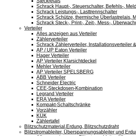
Steckrelais
Schrack Haupt-, Steuerschalter, Befehls-, Mel
Schrack Leistungs-, Lasttrennschalter
Schrack Schütze, thermische Überlastrelais, M
Schrack Steck-, Print-, Zeit-, Mess-, Überwach
Verteiler
Alles anzeigen aus Verteiler
Zählerverteiler
Schrack Zählerverteiler, Installationsverteile
AP / UP Eaton Verteiler
Hager Verteiler
AP Verteiler Klarsichtdeckel
Mehler Verteiler
AP Verteiler SPELSBERG
ABB Verteiler
Schneider Electric
CEE-Steckdosen-Kombination
Legrand Verteiler
ERA Verteiler
Kompakt-Schaltschränke
Vorzähler
KÜK
Zählertafel
Blitzschutzmaterial,Erdung, Blitzschutzdraht
Blitzstromableiter, Überspannungsableiter und Erd