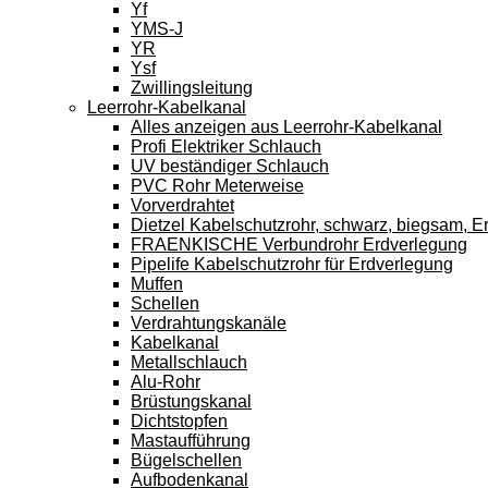
Yf
YMS-J
YR
Ysf
Zwillingsleitung
Leerrohr-Kabelkanal
Alles anzeigen aus Leerrohr-Kabelkanal
Profi Elektriker Schlauch
UV beständiger Schlauch
PVC Rohr Meterweise
Vorverdrahtet
Dietzel Kabelschutzrohr, schwarz, biegsam, E
FRAENKISCHE Verbundrohr Erdverlegung
Pipelife Kabelschutzrohr für Erdverlegung
Muffen
Schellen
Verdrahtungskanäle
Kabelkanal
Metallschlauch
Alu-Rohr
Brüstungskanal
Dichtstopfen
Mastaufführung
Bügelschellen
Aufbodenkanal