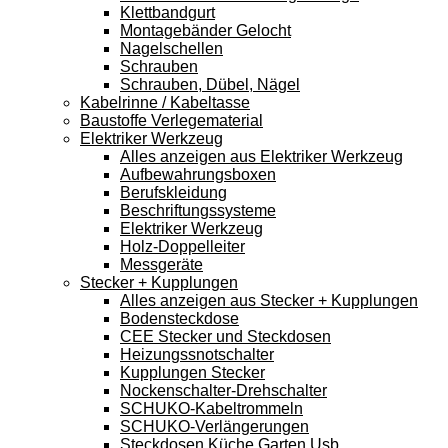
Klettbandgurt
Montagebänder Gelocht
Nagelschellen
Schrauben
Schrauben, Dübel, Nägel
Kabelrinne / Kabeltasse
Baustoffe Verlegematerial
Elektriker Werkzeug
Alles anzeigen aus Elektriker Werkzeug
Aufbewahrungsboxen
Berufskleidung
Beschriftungssysteme
Elektriker Werkzeug
Holz-Doppelleiter
Messgeräte
Stecker + Kupplungen
Alles anzeigen aus Stecker + Kupplungen
Bodensteckdose
CEE Stecker und Steckdosen
Heizungssnotschalter
Kupplungen Stecker
Nockenschalter-Drehschalter
SCHUKO-Kabeltrommeln
SCHUKO-Verlängerungen
Steckdosen Küche Garten Usb