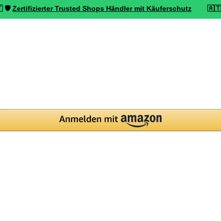
ifizierter Trusted Shops Händler mit Käuferschutz
🇦🇹 ⭐ Top bewe