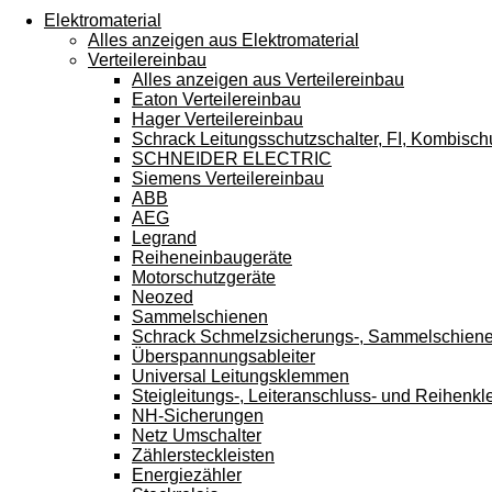
Touchgeräten
Elektromaterial
können
Alles anzeigen aus Elektromaterial
Touch-
Verteilereinbau
und
Alles anzeigen aus Verteilereinbau
Streichgesten
Eaton Verteilereinbau
verwenden.
Hager Verteilereinbau
Schrack Leitungsschutzschalter, FI, Kombisch
SCHNEIDER ELECTRIC
Siemens Verteilereinbau
ABB
AEG
Legrand
Reiheneinbaugeräte
Motorschutzgeräte
Neozed
Sammelschienen
Schrack Schmelzsicherungs-, Sammelschien
Überspannungsableiter
Universal Leitungsklemmen
Steigleitungs-, Leiteranschluss- und Reihen
NH-Sicherungen
Netz Umschalter
Zählersteckleisten
Energiezähler