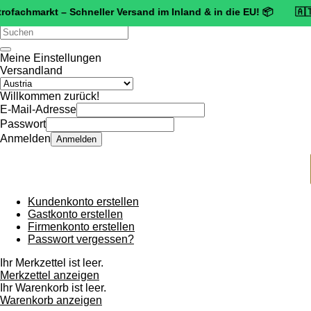
markt – Schneller Versand im Inland & in die EU! 📦 🇦🇹 🛡️
Zert
Verwende
die
Pfeile
Meine Einstellungen
nach
Versandland
oben
und
Willkommen zurück!
unten,
E-Mail-Adresse
um
Passwort
das
Anmelden
Anmelden
verfügbare
Ergebnis
auszuwählen.
Drücke
die
Kundenkonto erstellen
Eingabetaste,
Gastkonto erstellen
um
Firmenkonto erstellen
zum
Passwort vergessen?
ausgewählten
Suchergebnis
Ihr Merkzettel ist leer.
zu
Merkzettel anzeigen
gelangen.
Ihr Warenkorb ist leer.
Benutzer
Warenkorb anzeigen
von