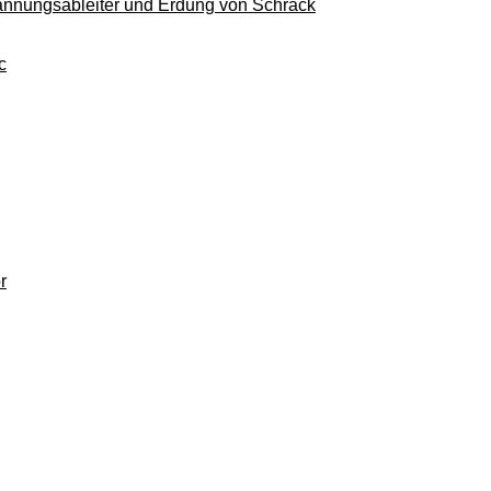
pannungsableiter und Erdung von Schrack
c
r