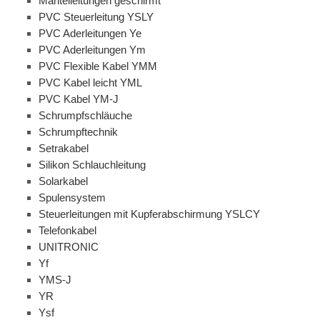
Mantelleitungen geschirmt
PVC Steuerleitung YSLY
PVC Aderleitungen Ye
PVC Aderleitungen Ym
PVC Flexible Kabel YMM
PVC Kabel leicht YML
PVC Kabel YM-J
Schrumpfschläuche
Schrumpftechnik
Setrakabel
Silikon Schlauchleitung
Solarkabel
Spulensystem
Steuerleitungen mit Kupferabschirmung YSLCY
Telefonkabel
UNITRONIC
Yf
YMS-J
YR
Ysf