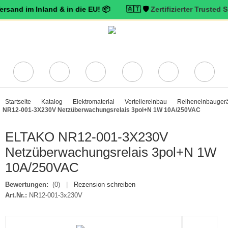
im Inland & in die EU! 📦 🇦🇹 🛡️
Zertifizierter Trusted Shops Hä
Startseite
Katalog
Elektromaterial
Verteilereinbau
Reiheneinbauger
NR12-001-3X230V Netzüberwachungsrelais 3pol+N 1W 10A/250VAC
ELTAKO NR12-001-3X230V
Netzüberwachungsrelais 3pol+N 1W
10A/250VAC
Bewertungen:
(0)
|
Rezension schreiben
Art.Nr.:
NR12-001-3x230V