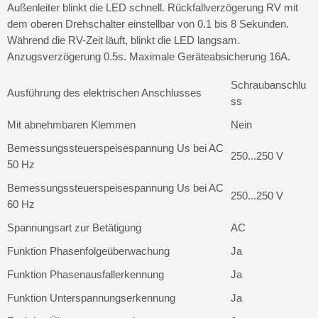
Außenleiter blinkt die LED schnell. Rückfallverzögerung RV mit
dem oberen Drehschalter einstellbar von 0.1 bis 8 Sekunden.
Während die RV-Zeit läuft, blinkt die LED langsam.
Anzugsverzögerung 0.5s. Maximale Geräteabsicherung 16A.
Schraubanschlu
Ausführung des elektrischen Anschlusses
ss
Mit abnehmbaren Klemmen
Nein
Bemessungssteuerspeisespannung Us bei AC
250...250 V
50 Hz
Bemessungssteuerspeisespannung Us bei AC
250...250 V
60 Hz
Spannungsart zur Betätigung
AC
Funktion Phasenfolgeüberwachung
Ja
Funktion Phasenausfallerkennung
Ja
Funktion Unterspannungserkennung
Ja