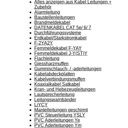
Alles anzeigen aus Kabel Leitungen +
Zubehör
Alarmleitung
Baustellenleitungen
Brandmeldekabel
DATENKABEL CAT 5e/ 6/ 7
Durchführungssysteme
Erdkabel/Starkstromkabel
F-2YA2Y
Fernmeldekabel F-YAY
Fernmeldekabel J-Y(ST)Y
Flachleitung
Giessharzmuffen
Gummischlauch- / -aderleitungen
Kabelabdeckplatten
Kabelverbindungsmuffen
Koaxialkabel Satkabel
Kran- und Hebezeugleitungen
Lautsprecherleitung
Leitungswarnbänder
LiYCY
Mantelleitungen geschirmt
PVC Steuerleitung YSLY
PVC Aderleitungen Ye
PVC Aderleitungen Ym