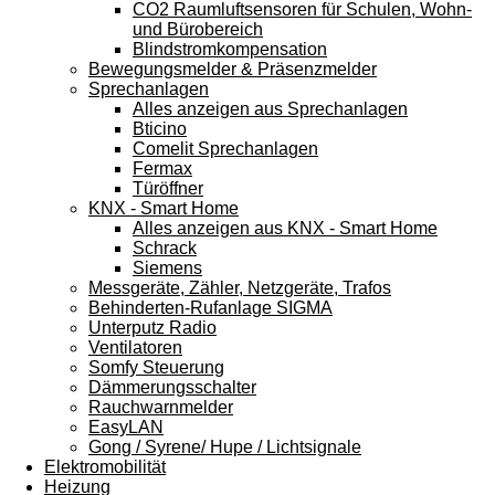
CO2 Raumluftsensoren für Schulen, Wohn-
und Bürobereich
Blindstromkompensation
Bewegungsmelder & Präsenzmelder
Sprechanlagen
Alles anzeigen aus Sprechanlagen
Bticino
Comelit Sprechanlagen
Fermax
Türöffner
KNX - Smart Home
Alles anzeigen aus KNX - Smart Home
Schrack
Siemens
Messgeräte, Zähler, Netzgeräte, Trafos
Behinderten-Rufanlage SIGMA
Unterputz Radio
Ventilatoren
Somfy Steuerung
Dämmerungsschalter
Rauchwarnmelder
EasyLAN
Gong / Syrene/ Hupe / Lichtsignale
Elektromobilität
Heizung