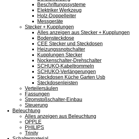
Beschriftungssysteme
Elektriker Werkzeug
Holz-Doppelleiter
Messgeräte
Stecker + Kupplungen
Alles anzeigen aus Stecker + Kupplungen
Bodensteckdose
CEE Stecker und Steckdosen
Heizungssnotschalter
Kupplungen Stecker
Nockenschalter-Drehschalter
SCHUKO-Kabeltrommeln
SCHUKO-Verlängerungen
Steckdosen Küche Garten Usb
Steckdosenleisten
Verteilersäulen
Fassungen
Stromstoßschalter-Einbau
Steuerung
Beleuchtung
Alles anzeigen aus Beleuchtung
OPPLE
PHILIPS
Trinity
Schaltermaterial