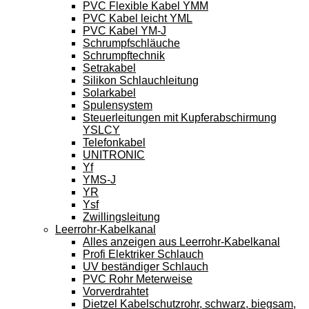
PVC Flexible Kabel YMM
PVC Kabel leicht YML
PVC Kabel YM-J
Schrumpfschläuche
Schrumpftechnik
Setrakabel
Silikon Schlauchleitung
Solarkabel
Spulensystem
Steuerleitungen mit Kupferabschirmung
YSLCY
Telefonkabel
UNITRONIC
Yf
YMS-J
YR
Ysf
Zwillingsleitung
Leerrohr-Kabelkanal
Alles anzeigen aus Leerrohr-Kabelkanal
Profi Elektriker Schlauch
UV beständiger Schlauch
PVC Rohr Meterweise
Vorverdrahtet
Dietzel Kabelschutzrohr, schwarz, biegsam,