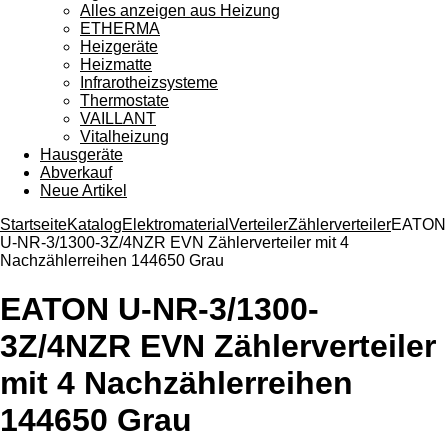
Alles anzeigen aus Heizung
ETHERMA
Heizgeräte
Heizmatte
Infrarotheizsysteme
Thermostate
VAILLANT
Vitalheizung
Hausgeräte
Abverkauf
Neue Artikel
Startseite
Katalog
Elektromaterial
Verteiler
Zählerverteiler
EATON
U-NR-3/1300-3Z/4NZR EVN Zählerverteiler mit 4
Nachzählerreihen 144650 Grau
EATON U-NR-3/1300-
3Z/4NZR EVN Zählerverteiler
mit 4 Nachzählerreihen
144650 Grau