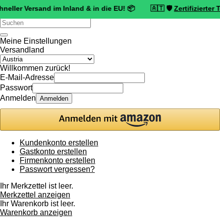
ersand im Inland & in die EU! 📦 🇦🇹 🛡️
Zertifizierter Trusted S
Verwende
die
Pfeile
Meine Einstellungen
nach
Versandland
oben
und
Willkommen zurück!
unten,
E-Mail-Adresse
um
Passwort
das
Anmelden
Anmelden
verfügbare
Ergebnis
auszuwählen.
Drücke
die
Kundenkonto erstellen
Eingabetaste,
Gastkonto erstellen
um
Firmenkonto erstellen
zum
Passwort vergessen?
ausgewählten
Suchergebnis
Ihr Merkzettel ist leer.
zu
Merkzettel anzeigen
gelangen.
Ihr Warenkorb ist leer.
Benutzer
Warenkorb anzeigen
von