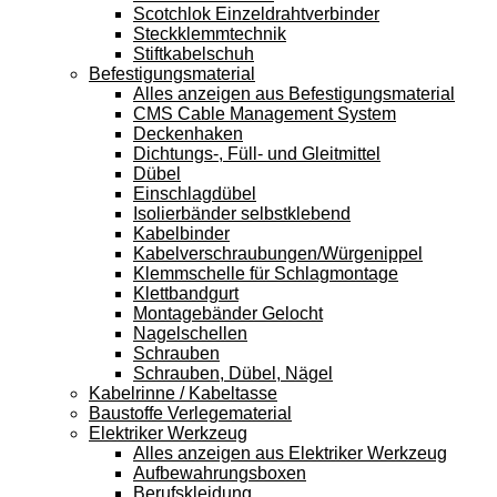
Scotchlok Einzeldrahtverbinder
Steckklemmtechnik
Stiftkabelschuh
Befestigungsmaterial
Alles anzeigen aus Befestigungsmaterial
CMS Cable Management System
Deckenhaken
Dichtungs-, Füll- und Gleitmittel
Dübel
Einschlagdübel
Isolierbänder selbstklebend
Kabelbinder
Kabelverschraubungen/Würgenippel
Klemmschelle für Schlagmontage
Klettbandgurt
Montagebänder Gelocht
Nagelschellen
Schrauben
Schrauben, Dübel, Nägel
Kabelrinne / Kabeltasse
Baustoffe Verlegematerial
Elektriker Werkzeug
Alles anzeigen aus Elektriker Werkzeug
Aufbewahrungsboxen
Berufskleidung