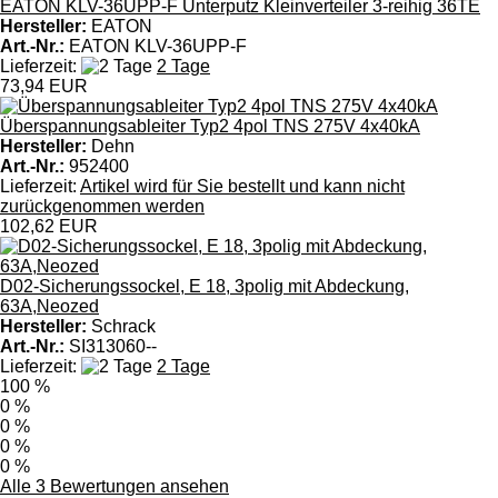
EATON KLV-36UPP-F Unterputz Kleinverteiler 3-reihig 36TE
Hersteller:
EATON
Art.-Nr.:
EATON KLV-36UPP-F
Lieferzeit:
2 Tage
73,94 EUR
Überspannungsableiter Typ2 4pol TNS 275V 4x40kA
Hersteller:
Dehn
Art.-Nr.:
952400
Lieferzeit:
Artikel wird für Sie bestellt und kann nicht
zurückgenommen werden
102,62 EUR
D02-Sicherungssockel, E 18, 3polig mit Abdeckung,
63A,Neozed
Hersteller:
Schrack
Art.-Nr.:
SI313060--
Lieferzeit:
2 Tage
100 %
0 %
0 %
0 %
0 %
Alle 3 Bewertungen ansehen