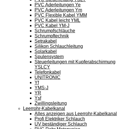
PVC Aderleitungen Ye
PVC Aderleitungen Ym
PVC Flexible Kabel YMM
PVC Kabel leicht YML
PVC Kabel YM-J
Schrumpfschläuche
Schrumpftechnik
Setrakabel
Silikon Schlauchleitung
Solarkabel
Spulensystem
Steuerleitungen mit Kupferabschirmung
YSLCY
Telefonkabel
UNITRONIC
Yf
YMS-J
YR
Ysf
Zwillingsleitung
Leerrohr-Kabelkanal
Alles anzeigen aus Leerrohr-Kabelkanal
Profi Elektriker Schlauch
UV beständiger Schlauch