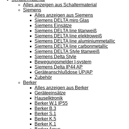
Alles anzeigen aus Schaltermaterial
Siemens
Alles anzeigen aus Siemens
Siemens DELTA miro Glas
Siemens Einsätze
Siemens DELTA line titanweiß
Siemens DELTA line elektroweiß
Siemens DELTA line aluminiummetallic
Siemens DELTA line carbonmetallic
Siemens DELTA Style titanweiß
Siemens Delta Style
Bewegungsmelder I-system
Siemens Delta IP44 AP
Geräteanschlußdose UP/AP
Zubehör
Berker
Alles anzeigen aus Berker
Geräteeinsätze
Hauselktronik
Berker W.1 IP55
Berker B.3
Berker S.1
Berker K.5
Berker K.1