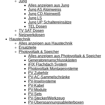
Jung
Alles anzeigen aus Jung
Jung AS Alpinweiss
Jung CD Alpinweiß
Jung LS
Jung UP Schaltereinsätze
TEL Dosen
TV SAT Dosen
Netzwerkdosen
Haustechnik
Alles anzeigen aus Haustechnik
Ersatzteile
Photovoltaik & Speicher
Alles anzeigen aus Photovoltaik & Speicher
Generatorenanschlusskästen
iFIX Flachdach System
Photovoltaik Montagesysteme
PV Zubehör
PV-AC-Sammelschränke
PV-Inselsysteme
PV-Kabel
PV-Module
PV-Sets
PV-Stecker/Werkzeug
PV-Überspannungsableiterboxen