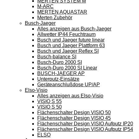
MERTEN SYSTEM M
M-ARC
MERTEN AQUASTAR
Merten Zubehör
Busch-Jaeger
Alles anzeigen aus Busch-Jaeger
Allwetter IP44 Feuchtraum
Busch und Jaeger future linear
Busch und Jaeger Plattform 63
Busch und Jaeger Reflex SI
Busch-balance SI
Busch-Duro 2000 SI
Busch-Duro 2000 SI Linear
BUSCH-JAEGER AP
Unterputz-Einsätze
Geräteanschlußdose UP/AP
Elso-Visio
Alles anzeigen aus Elso-Visio
VISIO S 55
VISIO S 50
Flächenschalter Design VISIO 50
Flächenschalter Design VISIO 45
Flächenschalter Design VISIO Aufputz IP20
Flächenschalter Design VISIO Aufputz IP54
ELSO