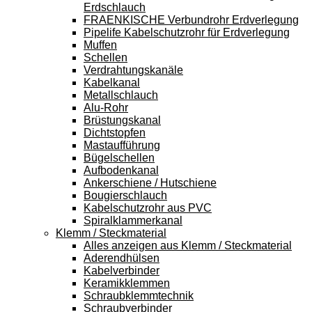
Erdschlauch
FRAENKISCHE Verbundrohr Erdverlegung
Pipelife Kabelschutzrohr für Erdverlegung
Muffen
Schellen
Verdrahtungskanäle
Kabelkanal
Metallschlauch
Alu-Rohr
Brüstungskanal
Dichtstopfen
Mastaufführung
Bügelschellen
Aufbodenkanal
Ankerschiene / Hutschiene
Bougierschlauch
Kabelschutzrohr aus PVC
Spiralklammerkanal
Klemm / Steckmaterial
Alles anzeigen aus Klemm / Steckmaterial
Aderendhülsen
Kabelverbinder
Keramikklemmen
Schraubklemmtechnik
Schraubverbinder