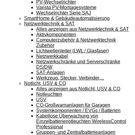
PV-Wechselrichter
Varista PV-Montagesysteme
Wechselrichter Serie SAJ
SmartHome & Gebäudeautomatisierung
Netzwerktechnik & SAT
Alles anzeigen aus Netzwerktechnik & SAT
Aktivkomponenten
Computerzubehör & Netzwerktechnik
Zubehör
Lichtwellenleiter (LWL / Glasfaser)
Netzwerkkabel
Netzwerkschränke und Serverschränke
DS/DW
SAT-Anlagen
Werkzeug, Stecker, Verbinder,...
Notlicht, USV & CO
Alles anzeigen aus Notlicht, USV & CO
Notleuchten
USV
CO-Großwarnanlagen für Garagen
Systemkomponenten / EVGs / Batterien
Kabellose Überwachung von
Einzelbatterienotleuchten WirelessControl
Professional
Gruppen- und Zentralbatterieanlagen