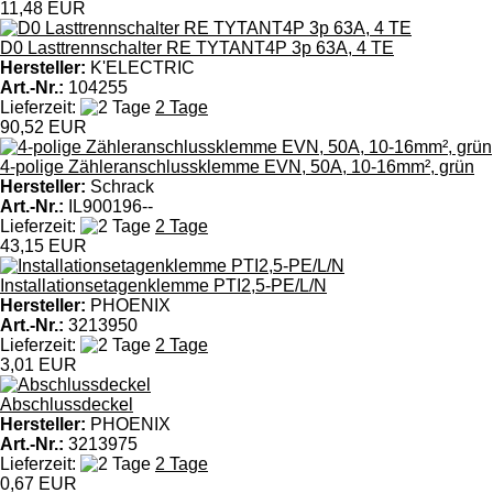
11,48 EUR
D0 Lasttrennschalter RE TYTANT4P 3p 63A, 4 TE
Hersteller:
K'ELECTRIC
Art.-Nr.:
104255
Lieferzeit:
2 Tage
90,52 EUR
4-polige Zähleranschlussklemme EVN, 50A, 10-16mm², grün
Hersteller:
Schrack
Art.-Nr.:
IL900196--
Lieferzeit:
2 Tage
43,15 EUR
Installationsetagenklemme PTI2,5-PE/L/N
Hersteller:
PHOENIX
Art.-Nr.:
3213950
Lieferzeit:
2 Tage
3,01 EUR
Abschlussdeckel
Hersteller:
PHOENIX
Art.-Nr.:
3213975
Lieferzeit:
2 Tage
0,67 EUR