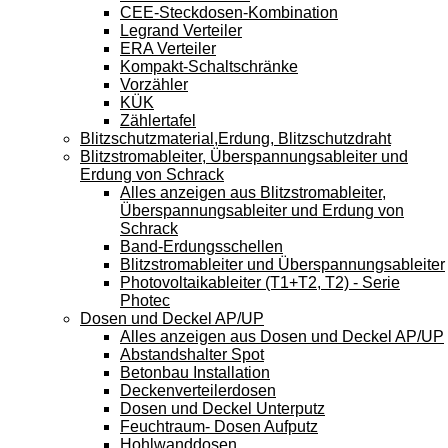
CEE-Steckdosen-Kombination
Legrand Verteiler
ERA Verteiler
Kompakt-Schaltschränke
Vorzähler
KÜK
Zählertafel
Blitzschutzmaterial,Erdung, Blitzschutzdraht
Blitzstromableiter, Überspannungsableiter und
Erdung von Schrack
Alles anzeigen aus Blitzstromableiter,
Überspannungsableiter und Erdung von
Schrack
Band-Erdungsschellen
Blitzstromableiter und Überspannungsableiter
Photovoltaikableiter (T1+T2, T2) - Serie
Photec
Dosen und Deckel AP/UP
Alles anzeigen aus Dosen und Deckel AP/UP
Abstandshalter Spot
Betonbau Installation
Deckenverteilerdosen
Dosen und Deckel Unterputz
Feuchtraum- Dosen Aufputz
Hohlwanddosen