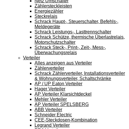
Netz Umschalter
Zählersteckleisten
Energiezähler
Steckrelais
Schrack Haupt-, Steuerschalter, Befehls-,
Meldegeräte
Schrack Leistungs-, Lasttrennschalter
Schrack Schütze, thermische Überlastrelais,
Motorschutzschalter
Schrack Steck-, Print-, Zeit-, Mess-,
Überwachungsrelais
Verteiler
Alles anzeigen aus Verteiler
Zählerverteiler
Schrack Zählerverteiler, Installationsverteiler
& Wohnungsverteiler, Schaltschränke
AP / UP Eaton Verteiler
Hager Verteiler
AP Verteiler Klarsichtdeckel
Mehler Verteiler
AP Verteiler SPELSBERG
ABB Verteiler
Schneider Electric
CEE-Steckdosen-Kombination
Legrand Verteiler