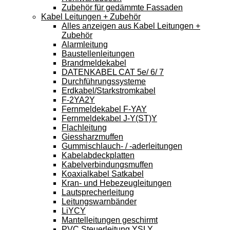
Zubehör für gedämmte Fassaden
Kabel Leitungen + Zubehör
Alles anzeigen aus Kabel Leitungen +
Zubehör
Alarmleitung
Baustellenleitungen
Brandmeldekabel
DATENKABEL CAT 5e/ 6/ 7
Durchführungssysteme
Erdkabel/Starkstromkabel
F-2YA2Y
Fernmeldekabel F-YAY
Fernmeldekabel J-Y(ST)Y
Flachleitung
Giessharzmuffen
Gummischlauch- / -aderleitungen
Kabelabdeckplatten
Kabelverbindungsmuffen
Koaxialkabel Satkabel
Kran- und Hebezeugleitungen
Lautsprecherleitung
Leitungswarnbänder
LiYCY
Mantelleitungen geschirmt
PVC Steuerleitung YSLY