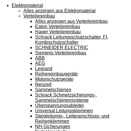
Touchgeräten
Elektromaterial
können
Alles anzeigen aus Elektromaterial
Touch-
Verteilereinbau
und
Alles anzeigen aus Verteilereinbau
Streichgesten
Eaton Verteilereinbau
verwenden.
Hager Verteilereinbau
Schrack Leitungsschutzschalter, FI,
Kombischutzschalter
SCHNEIDER ELECTRIC
Siemens Verteilereinbau
ABB
AEG
Legrand
Reiheneinbaugeräte
Motorschutzgeräte
Neozed
Sammelschienen
Schrack Schmelzsicherungs-,
Sammelschienensysteme
Überspannungsableiter
Universal Leitungsklemmen
Steigleitungs-, Leiteranschluss- und
Reihenklemmen
NH-Sicherungen