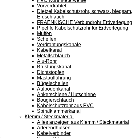
PVC Rohr Meterweise
Vorverdrahtet
Dietzel Kabelschutzrohr, schwarz, biegsam,
Erdschlauch
FRAENKISCHE Verbundrohr Erdverlegung
Pipelife Kabelschutzrohr für Erdverlegung
Muffen
Schellen
Verdrahtungskanäle
Kabelkanal
Metallschlauch
Alu-Rohr
Brüstungskanal
Dichtstopfen
Mastaufführung
Bügelschellen
Aufbodenkanal
Ankerschiene / Hutschiene
Bougierschlauch
Kabelschutzrohr aus PVC
Spiralklammerkanal
Klemm / Steckmaterial
Alles anzeigen aus Klemm / Steckmaterial
Aderendhülsen
Kabelverbinder