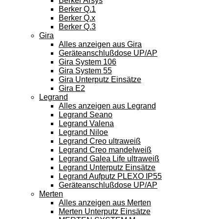
Berker Arsys
Berker Q.1
Berker Q.x
Berker Q.3
Gira
Alles anzeigen aus Gira
Geräteanschlußdose UP/AP
Gira System 106
Gira System 55
Gira Unterputz Einsätze
Gira E2
Legrand
Alles anzeigen aus Legrand
Legrand Seano
Legrand Valena
Legrand Niloe
Legrand Creo ultraweiß
Legrand Creo mandelweiß
Legrand Galea Life ultraweiß
Legrand Unterputz Einsätze
Legrand Aufputz PLEXO IP55
Geräteanschlußdose UP/AP
Merten
Alles anzeigen aus Merten
Merten Unterputz Einsätze