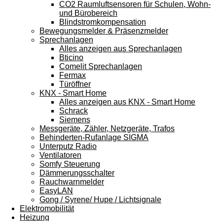
CO2 Raumluftsensoren für Schulen, Wohn-
und Bürobereich
Blindstromkompensation
Bewegungsmelder & Präsenzmelder
Sprechanlagen
Alles anzeigen aus Sprechanlagen
Bticino
Comelit Sprechanlagen
Fermax
Türöffner
KNX - Smart Home
Alles anzeigen aus KNX - Smart Home
Schrack
Siemens
Messgeräte, Zähler, Netzgeräte, Trafos
Behinderten-Rufanlage SIGMA
Unterputz Radio
Ventilatoren
Somfy Steuerung
Dämmerungsschalter
Rauchwarnmelder
EasyLAN
Gong / Syrene/ Hupe / Lichtsignale
Elektromobilität
Heizung