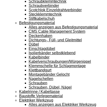
Schraubklemmtechnik
Schraubverbinder
Scotchlok Einzeldrahtverbinder
Steckklemmtechnik
Stiftkabelschuh
Befestigungsmaterial
Alles anzeigen aus Befestigungsmaterial
CMS Cable Management System
Deckenhaken
Dichtungs-, Füll- und Gleitmittel
Dübel
Einschlagdübel
Isolierbänder selbstklebend
Kabelbinder
Kabelverschraubungen/Würgenippel
Klemmschelle für Schlagmontage
Klettbandgurt
Montagebänder Gelocht
Nagelschellen
Schrauben
Schrauben, Dübel, Nägel
Kabelrinne / Kabeltasse
Baustoffe Verlegematerial
Elektriker Werkzeug
Alles anzeigen aus Elektriker Werkzeug