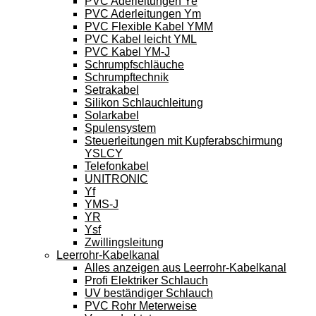
PVC Aderleitungen Ye
PVC Aderleitungen Ym
PVC Flexible Kabel YMM
PVC Kabel leicht YML
PVC Kabel YM-J
Schrumpfschläuche
Schrumpftechnik
Setrakabel
Silikon Schlauchleitung
Solarkabel
Spulensystem
Steuerleitungen mit Kupferabschirmung
YSLCY
Telefonkabel
UNITRONIC
Yf
YMS-J
YR
Ysf
Zwillingsleitung
Leerrohr-Kabelkanal
Alles anzeigen aus Leerrohr-Kabelkanal
Profi Elektriker Schlauch
UV beständiger Schlauch
PVC Rohr Meterweise