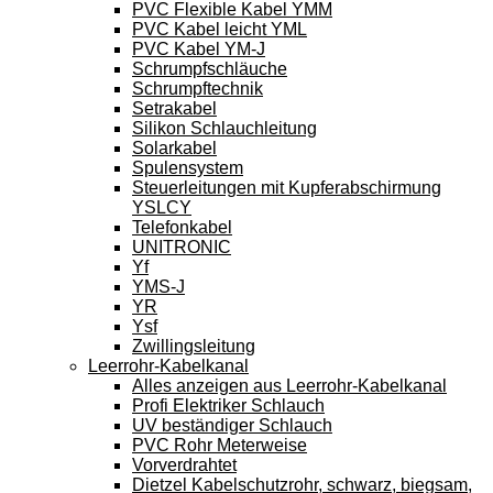
PVC Flexible Kabel YMM
PVC Kabel leicht YML
PVC Kabel YM-J
Schrumpfschläuche
Schrumpftechnik
Setrakabel
Silikon Schlauchleitung
Solarkabel
Spulensystem
Steuerleitungen mit Kupferabschirmung
YSLCY
Telefonkabel
UNITRONIC
Yf
YMS-J
YR
Ysf
Zwillingsleitung
Leerrohr-Kabelkanal
Alles anzeigen aus Leerrohr-Kabelkanal
Profi Elektriker Schlauch
UV beständiger Schlauch
PVC Rohr Meterweise
Vorverdrahtet
Dietzel Kabelschutzrohr, schwarz, biegsam,