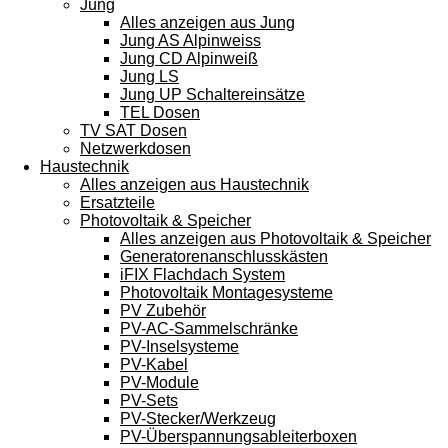
Jung
Alles anzeigen aus Jung
Jung AS Alpinweiss
Jung CD Alpinweiß
Jung LS
Jung UP Schaltereinsätze
TEL Dosen
TV SAT Dosen
Netzwerkdosen
Haustechnik
Alles anzeigen aus Haustechnik
Ersatzteile
Photovoltaik & Speicher
Alles anzeigen aus Photovoltaik & Speicher
Generatorenanschlusskästen
iFIX Flachdach System
Photovoltaik Montagesysteme
PV Zubehör
PV-AC-Sammelschränke
PV-Inselsysteme
PV-Kabel
PV-Module
PV-Sets
PV-Stecker/Werkzeug
PV-Überspannungsableiterboxen