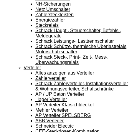
NH-Sicherungen
Netz Umschalter
Zählersteckleisten
Energiezähler
Steckrelais
Schrack Haupt-, Steuerschalter, Befehls-,
Meldegeräte
Schrack Leistungs-, Lasttrennschalter
Schrack Schütze, thermische Überlastrelais,
Motorschutzschalter
Schrack Steck-, Print-, Zeit-, Mess-,
Überwachungsrelais
Verteiler
Alles anzeigen aus Verteiler
Zählerverteiler
Schrack Zählerverteiler, Installationsverteiler
& Wohnungsverteiler, Schaltschränke
AP / UP Eaton Verteiler
Hager Verteiler
AP Verteiler Klarsichtdeckel
Mehler Verteiler
AP Verteiler SPELSBERG
ABB Verteiler
Schneider Electric
CEE-Steckdosen-Kombination