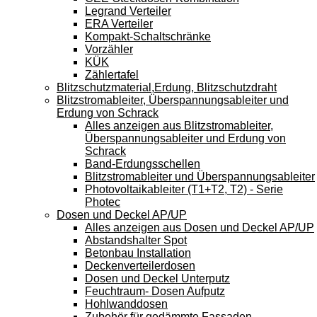
Legrand Verteiler
ERA Verteiler
Kompakt-Schaltschränke
Vorzähler
KÜK
Zählertafel
Blitzschutzmaterial,Erdung, Blitzschutzdraht
Blitzstromableiter, Überspannungsableiter und
Erdung von Schrack
Alles anzeigen aus Blitzstromableiter,
Überspannungsableiter und Erdung von
Schrack
Band-Erdungsschellen
Blitzstromableiter und Überspannungsableiter
Photovoltaikableiter (T1+T2, T2) - Serie
Photec
Dosen und Deckel AP/UP
Alles anzeigen aus Dosen und Deckel AP/UP
Abstandshalter Spot
Betonbau Installation
Deckenverteilerdosen
Dosen und Deckel Unterputz
Feuchtraum- Dosen Aufputz
Hohlwanddosen
Zubehör für gedämmte Fassaden