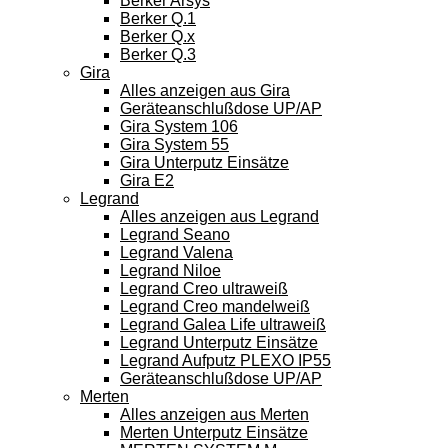
Berker Arsys
Berker Q.1
Berker Q.x
Berker Q.3
Gira
Alles anzeigen aus Gira
Geräteanschlußdose UP/AP
Gira System 106
Gira System 55
Gira Unterputz Einsätze
Gira E2
Legrand
Alles anzeigen aus Legrand
Legrand Seano
Legrand Valena
Legrand Niloe
Legrand Creo ultraweiß
Legrand Creo mandelweiß
Legrand Galea Life ultraweiß
Legrand Unterputz Einsätze
Legrand Aufputz PLEXO IP55
Geräteanschlußdose UP/AP
Merten
Alles anzeigen aus Merten
Merten Unterputz Einsätze