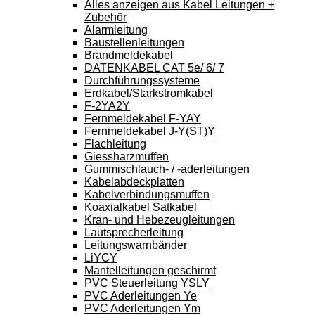
Alles anzeigen aus Kabel Leitungen +
Zubehör
Alarmleitung
Baustellenleitungen
Brandmeldekabel
DATENKABEL CAT 5e/ 6/ 7
Durchführungssysteme
Erdkabel/Starkstromkabel
F-2YA2Y
Fernmeldekabel F-YAY
Fernmeldekabel J-Y(ST)Y
Flachleitung
Giessharzmuffen
Gummischlauch- / -aderleitungen
Kabelabdeckplatten
Kabelverbindungsmuffen
Koaxialkabel Satkabel
Kran- und Hebezeugleitungen
Lautsprecherleitung
Leitungswarnbänder
LiYCY
Mantelleitungen geschirmt
PVC Steuerleitung YSLY
PVC Aderleitungen Ye
PVC Aderleitungen Ym