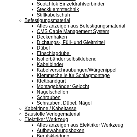
Scotchlok Einzeldrahtverbinder
Steckklemmtechnik
Stiftkabelschuh
Befestigungsmaterial
Alles anzeigen aus Befestigungsmaterial
CMS Cable Management System
Deckenhaken
Dichtungs-, Füll- und Gleitmittel
Dübel
Einschlagdübel
Isolierbänder selbstklebend
Kabelbinder
Kabelverschraubungen/Würgenippel
Klemmschelle für Schlagmontage
Klettbandgurt
Montagebänder Gelocht
Nagelschellen
Schrauben
Schrauben, Dübel, Nägel
Kabelrinne / Kabeltasse
Baustoffe Verlegematerial
Elektriker Werkzeug
Alles anzeigen aus Elektriker Werkzeug
Aufbewahrungsboxen
Berufskleidung