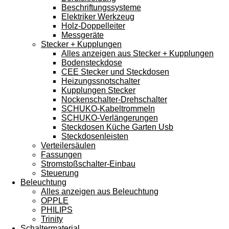
Beschriftungssysteme
Elektriker Werkzeug
Holz-Doppelleiter
Messgeräte
Stecker + Kupplungen
Alles anzeigen aus Stecker + Kupplungen
Bodensteckdose
CEE Stecker und Steckdosen
Heizungssnotschalter
Kupplungen Stecker
Nockenschalter-Drehschalter
SCHUKO-Kabeltrommeln
SCHUKO-Verlängerungen
Steckdosen Küche Garten Usb
Steckdosenleisten
Verteilersäulen
Fassungen
Stromstoßschalter-Einbau
Steuerung
Beleuchtung
Alles anzeigen aus Beleuchtung
OPPLE
PHILIPS
Trinity
Schaltermaterial