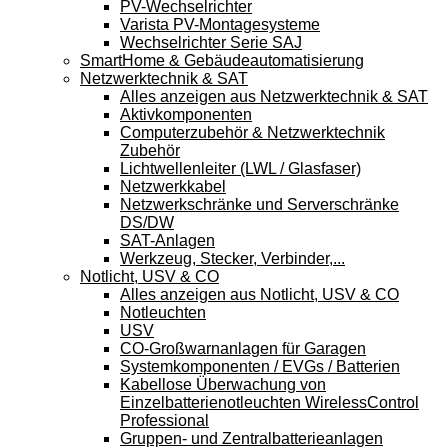
PV-Wechselrichter
Varista PV-Montagesysteme
Wechselrichter Serie SAJ
SmartHome & Gebäudeautomatisierung
Netzwerktechnik & SAT
Alles anzeigen aus Netzwerktechnik & SAT
Aktivkomponenten
Computerzubehör & Netzwerktechnik
Zubehör
Lichtwellenleiter (LWL / Glasfaser)
Netzwerkkabel
Netzwerkschränke und Serverschränke
DS/DW
SAT-Anlagen
Werkzeug, Stecker, Verbinder,...
Notlicht, USV & CO
Alles anzeigen aus Notlicht, USV & CO
Notleuchten
USV
CO-Großwarnanlagen für Garagen
Systemkomponenten / EVGs / Batterien
Kabellose Überwachung von
Einzelbatterienotleuchten WirelessControl
Professional
Gruppen- und Zentralbatterieanlagen