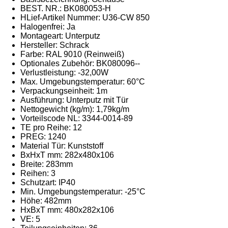
BEST. NR.: BK080053-H
HLief-Artikel Nummer: U36-CW 850
Halogenfrei: Ja
Montageart: Unterputz
Hersteller: Schrack
Farbe: RAL 9010 (Reinweiß)
Optionales Zubehör: BK080096--
Verlustleistung: -32,00W
Max. Umgebungstemperatur: 60°C
Verpackungseinheit: 1m
Ausführung: Unterputz mit Tür
Nettogewicht (kg/m): 1,79kg/m
Vorteilscode NL: 3344-0014-89
TE pro Reihe: 12
PREG: 1240
Material Tür: Kunststoff
BxHxT mm: 282x480x106
Breite: 283mm
Reihen: 3
Schutzart: IP40
Min. Umgebungstemperatur: -25°C
Höhe: 482mm
HxBxT mm: 480x282x106
VE: 5