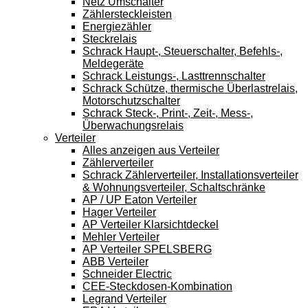
Netz Umschalter
Zählersteckleisten
Energiezähler
Steckrelais
Schrack Haupt-, Steuerschalter, Befehls-,
Meldegeräte
Schrack Leistungs-, Lasttrennschalter
Schrack Schütze, thermische Überlastrelais,
Motorschutzschalter
Schrack Steck-, Print-, Zeit-, Mess-,
Überwachungsrelais
Verteiler
Alles anzeigen aus Verteiler
Zählerverteiler
Schrack Zählerverteiler, Installationsverteiler
& Wohnungsverteiler, Schaltschränke
AP / UP Eaton Verteiler
Hager Verteiler
AP Verteiler Klarsichtdeckel
Mehler Verteiler
AP Verteiler SPELSBERG
ABB Verteiler
Schneider Electric
CEE-Steckdosen-Kombination
Legrand Verteiler