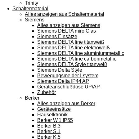
Trinity
Schaltermaterial
Alles anzeigen aus Schaltermaterial
Siemens
Alles anzeigen aus Siemens
Siemens DELTA miro Glas
Siemens Einsätze
Siemens DELTA line titanweiß
Siemens DELTA line elektroweiß
Siemens DELTA line aluminiummetallic
Siemens DELTA line carbonmetallic
Siemens DELTA Style titanweiß
Siemens Delta Style
Bewegungsmelder I-system
Siemens Delta IP44 AP
Geräteanschlußdose UP/AP
Zubehör
Berker
Alles anzeigen aus Berker
Geräteeinsätze
Hauselktronik
Berker W.1 IP55
Berker B.3
Berker S.1
Berker K.5