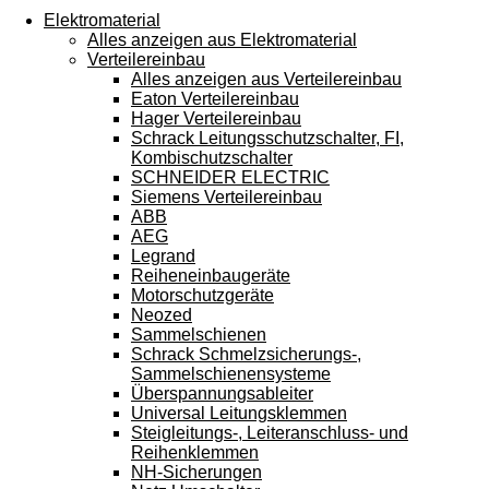
Touchgeräten
Elektromaterial
können
Alles anzeigen aus Elektromaterial
Touch-
Verteilereinbau
und
Alles anzeigen aus Verteilereinbau
Streichgesten
Eaton Verteilereinbau
verwenden.
Hager Verteilereinbau
Schrack Leitungsschutzschalter, FI,
Kombischutzschalter
SCHNEIDER ELECTRIC
Siemens Verteilereinbau
ABB
AEG
Legrand
Reiheneinbaugeräte
Motorschutzgeräte
Neozed
Sammelschienen
Schrack Schmelzsicherungs-,
Sammelschienensysteme
Überspannungsableiter
Universal Leitungsklemmen
Steigleitungs-, Leiteranschluss- und
Reihenklemmen
NH-Sicherungen