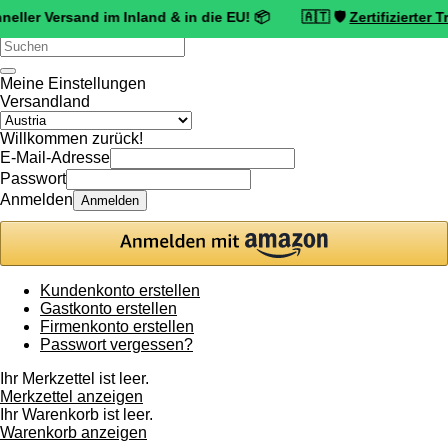
Versand im Inland & in die EU! 📦 🇦🇹 🛡️
Zertifizierter Trusted 
Verwende
die
Pfeile
Meine Einstellungen
nach
Versandland
oben
und
Willkommen zurück!
unten,
E-Mail-Adresse
um
Passwort
das
Anmelden
Anmelden
verfügbare
Ergebnis
auszuwählen.
Drücke
die
Kundenkonto erstellen
Eingabetaste,
Gastkonto erstellen
um
Firmenkonto erstellen
zum
Passwort vergessen?
ausgewählten
Suchergebnis
Ihr Merkzettel ist leer.
zu
Merkzettel anzeigen
gelangen.
Ihr Warenkorb ist leer.
Benutzer
Warenkorb anzeigen
von