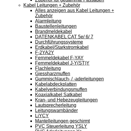
Kabel Leitungen + Zubehör
Alles anzeigen aus Kabel Leitungen +
Zubehör
Alarmleitung
Baustellenleitungen
Brandmeldekabel
DATENKABEL CAT 5e/ 6/ 7
Durchführungssysteme
Erdkabel/Starkstromkabel
F-2YA2Y
Fernmeldekabel F-YAY
Fernmeldekabel J-Y(ST)Y
Flachleitung
Giessharzmuffen
Gummischlauch- / -aderleitungen
Kabelabdeckplatten
Kabelverbindungsmuffen
Koaxialkabel Satkabel
Kran- und Hebezeugleitungen
Lautsprecherleitung
Leitungswarnbänder
LiYCY
Mantelleitungen geschirmt
PVC Steuerleitung YSLY