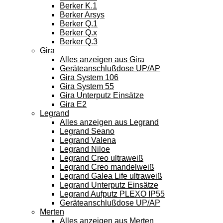
Berker K.1
Berker Arsys
Berker Q.1
Berker Q.x
Berker Q.3
Gira
Alles anzeigen aus Gira
Geräteanschlußdose UP/AP
Gira System 106
Gira System 55
Gira Unterputz Einsätze
Gira E2
Legrand
Alles anzeigen aus Legrand
Legrand Seano
Legrand Valena
Legrand Niloe
Legrand Creo ultraweiß
Legrand Creo mandelweiß
Legrand Galea Life ultraweiß
Legrand Unterputz Einsätze
Legrand Aufputz PLEXO IP55
Geräteanschlußdose UP/AP
Merten
Alles anzeigen aus Merten