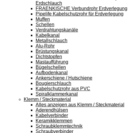
Erdschlauch
FRAENKISCHE Verbundrohr Erdverlegung
Pipelife Kabelschutzrohr für Erdverlegung
Muffen
Schellen
Verdrahtungskanäle
Kabelkanal
Metallschlauch
Alu-Rohr
Brüstungskanal
Dichtstopfen
Mastaufführung
Bügelschellen
Aufbodenkanal
Ankerschiene / Hutschiene
Bougierschlauch
Kabelschutzrohr aus PVC
Spiralklammerkanal
Klemm / Steckmaterial
Alles anzeigen aus Klemm / Steckmaterial
Aderendhülsen
Kabelverbinder
Keramikklemmen
Schraubklemmtechnik
Schraubverbinder