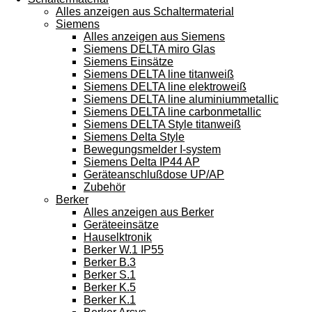
Alles anzeigen aus Schaltermaterial
Siemens
Alles anzeigen aus Siemens
Siemens DELTA miro Glas
Siemens Einsätze
Siemens DELTA line titanweiß
Siemens DELTA line elektroweiß
Siemens DELTA line aluminiummetallic
Siemens DELTA line carbonmetallic
Siemens DELTA Style titanweiß
Siemens Delta Style
Bewegungsmelder I-system
Siemens Delta IP44 AP
Geräteanschlußdose UP/AP
Zubehör
Berker
Alles anzeigen aus Berker
Geräteeinsätze
Hauselktronik
Berker W.1 IP55
Berker B.3
Berker S.1
Berker K.5
Berker K.1