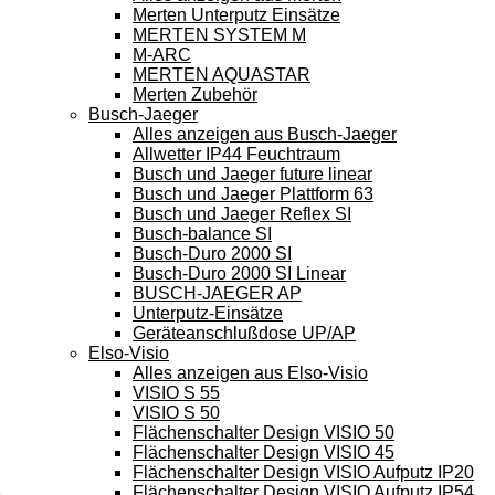
Merten Unterputz Einsätze
MERTEN SYSTEM M
M-ARC
MERTEN AQUASTAR
Merten Zubehör
Busch-Jaeger
Alles anzeigen aus Busch-Jaeger
Allwetter IP44 Feuchtraum
Busch und Jaeger future linear
Busch und Jaeger Plattform 63
Busch und Jaeger Reflex SI
Busch-balance SI
Busch-Duro 2000 SI
Busch-Duro 2000 SI Linear
BUSCH-JAEGER AP
Unterputz-Einsätze
Geräteanschlußdose UP/AP
Elso-Visio
Alles anzeigen aus Elso-Visio
VISIO S 55
VISIO S 50
Flächenschalter Design VISIO 50
Flächenschalter Design VISIO 45
Flächenschalter Design VISIO Aufputz IP20
Flächenschalter Design VISIO Aufputz IP54