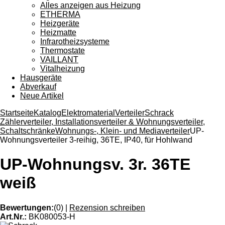
Alles anzeigen aus Heizung
ETHERMA
Heizgeräte
Heizmatte
Infrarotheizsysteme
Thermostate
VAILLANT
Vitalheizung
Hausgeräte
Abverkauf
Neue Artikel
Startseite
Katalog
Elektromaterial
Verteiler
Schrack
Zählerverteiler, Installationsverteiler & Wohnungsverteiler,
Schaltschränke
Wohnungs-, Klein- und Mediaverteiler
UP-
Wohnungsverteiler 3-reihig, 36TE, IP40, für Hohlwand
UP-Wohnungsv. 3r. 36TE
weiß
Bewertungen:
(0)
|
Rezension schreiben
Art.Nr.:
BK080053-H