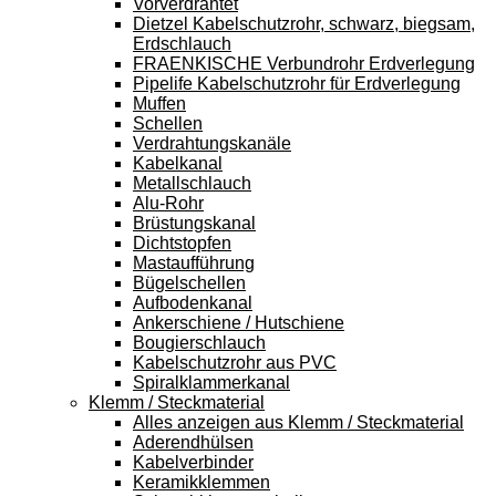
Vorverdrahtet
Dietzel Kabelschutzrohr, schwarz, biegsam,
Erdschlauch
FRAENKISCHE Verbundrohr Erdverlegung
Pipelife Kabelschutzrohr für Erdverlegung
Muffen
Schellen
Verdrahtungskanäle
Kabelkanal
Metallschlauch
Alu-Rohr
Brüstungskanal
Dichtstopfen
Mastaufführung
Bügelschellen
Aufbodenkanal
Ankerschiene / Hutschiene
Bougierschlauch
Kabelschutzrohr aus PVC
Spiralklammerkanal
Klemm / Steckmaterial
Alles anzeigen aus Klemm / Steckmaterial
Aderendhülsen
Kabelverbinder
Keramikklemmen