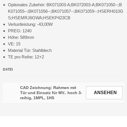
Optionales Zubehör: BK071003-A;BK072003-A;BK071050--;B
K071055--;BK071056--;BK071057--;BK071059--;HSERH010G
S;HSEMRJ6GWA;HSEKP423CB
Verlustleistung: -43,00W
PREG: 1240
Höhe: 589mm
VE: 15
Material Tür: Stahlblech
TE pro Reihe: 12+2
DATEI
CAD Zeichnung: Rahmen mit
ANSEHEN
Tür und Einsatz für MV.. hoch 3-
reihig, 1MPL, 1HS