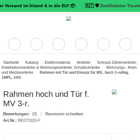
and im Inland & in die EU! 📦 🇦🇹 🛡️
Zertifizierter Trusted Shop
Startseite
Katalog
Elektromaterial
Verteiler
Schrack Zählerverteiler,
Installationsverteiler & Wohnungsverteiler, Schaltschränke
Wohnungs-, Klein-
und Mediaverteiler
Rahmen mit Tür und Einsatz für MV.. hoch 3-reihig,
1MPL, 1HS
Rahmen hoch und Tür f.
MV 3-r.
Bewertungen:
(0)
|
Rezension schreiben
Art.Nr.:
BK073103-F