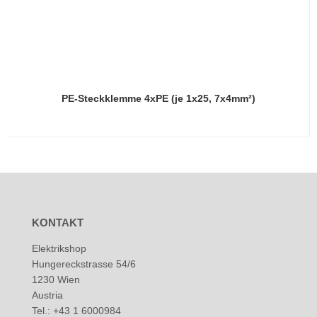
PE-Steckklemme 4xPE (je 1x25, 7x4mm²)
KONTAKT
Elektrikshop
Hungereckstrasse 54/6
1230 Wien
Austria
Tel.: +43 1 6000984