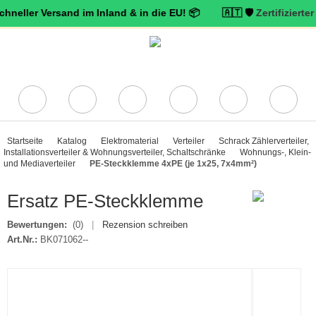
r Versand im Inland & in die EU! 📦 🇦🇹 🛡️
Zertifizierter Truste
Startseite
Katalog
Elektromaterial
Verteiler
Schrack Zählerverteiler,
Installationsverteiler & Wohnungsverteiler, Schaltschränke
Wohnungs-, Klein-
und Mediaverteiler
PE-Steckklemme 4xPE (je 1x25, 7x4mm²)
Ersatz PE-Steckklemme
Bewertungen:
(0)
|
Rezension schreiben
Art.Nr.:
BK071062--