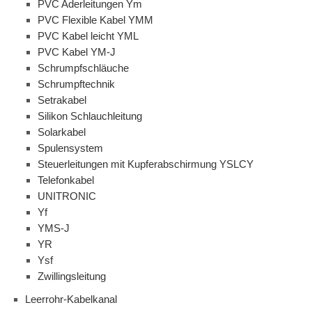
PVC Aderleitungen Ym
PVC Flexible Kabel YMM
PVC Kabel leicht YML
PVC Kabel YM-J
Schrumpfschläuche
Schrumpftechnik
Setrakabel
Silikon Schlauchleitung
Solarkabel
Spulensystem
Steuerleitungen mit Kupferabschirmung YSLCY
Telefonkabel
UNITRONIC
Yf
YMS-J
YR
Ysf
Zwillingsleitung
Leerrohr-Kabelkanal