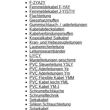
F-2YA2Y
Fernmeldekabel F-YAY
Fernmeldekabel J-Y(ST)Y
Flachleitung
Giessharzmuffen
Gummischlauch- / -aderleitungen
Kabelabdeckplatten
Kabelverbindungsmuffen
Koaxialkabel Satkabel
Kran- und Hebezeugleitungen
Lautsprecherleitung
Leitungswarnbänder
LiYCY
Mantelleitungen geschirmt
PVC Steuerleitung YSLY
PVC Aderleitungen Ye
PVC Aderleitungen Ym
PVC Flexible Kabel YMM
PVC Kabel leicht YML
PVC Kabel YM-J
Schrumpfschläuche
Schrumpftechnik
Setrakabel
Silikon Schlauchleitung
Solarkabel