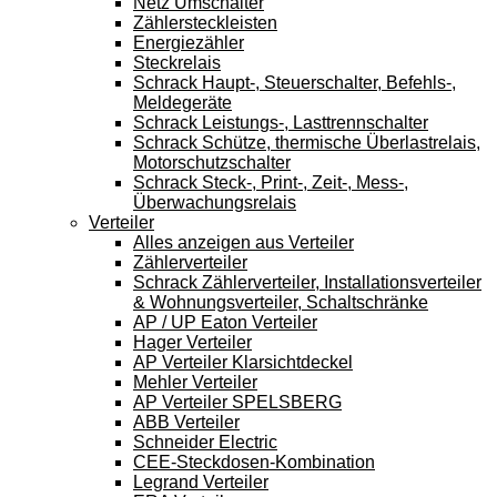
Netz Umschalter
Zählersteckleisten
Energiezähler
Steckrelais
Schrack Haupt-, Steuerschalter, Befehls-,
Meldegeräte
Schrack Leistungs-, Lasttrennschalter
Schrack Schütze, thermische Überlastrelais,
Motorschutzschalter
Schrack Steck-, Print-, Zeit-, Mess-,
Überwachungsrelais
Verteiler
Alles anzeigen aus Verteiler
Zählerverteiler
Schrack Zählerverteiler, Installationsverteiler
& Wohnungsverteiler, Schaltschränke
AP / UP Eaton Verteiler
Hager Verteiler
AP Verteiler Klarsichtdeckel
Mehler Verteiler
AP Verteiler SPELSBERG
ABB Verteiler
Schneider Electric
CEE-Steckdosen-Kombination
Legrand Verteiler