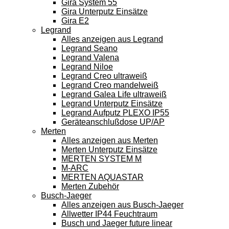
Gira System 55
Gira Unterputz Einsätze
Gira E2
Legrand
Alles anzeigen aus Legrand
Legrand Seano
Legrand Valena
Legrand Niloe
Legrand Creo ultraweiß
Legrand Creo mandelweiß
Legrand Galea Life ultraweiß
Legrand Unterputz Einsätze
Legrand Aufputz PLEXO IP55
Geräteanschlußdose UP/AP
Merten
Alles anzeigen aus Merten
Merten Unterputz Einsätze
MERTEN SYSTEM M
M-ARC
MERTEN AQUASTAR
Merten Zubehör
Busch-Jaeger
Alles anzeigen aus Busch-Jaeger
Allwetter IP44 Feuchtraum
Busch und Jaeger future linear