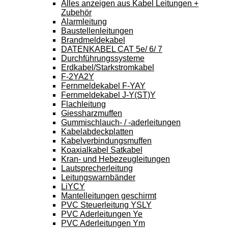
Alles anzeigen aus Kabel Leitungen +
Zubehör
Alarmleitung
Baustellenleitungen
Brandmeldekabel
DATENKABEL CAT 5e/ 6/ 7
Durchführungssysteme
Erdkabel/Starkstromkabel
F-2YA2Y
Fernmeldekabel F-YAY
Fernmeldekabel J-Y(ST)Y
Flachleitung
Giessharzmuffen
Gummischlauch- / -aderleitungen
Kabelabdeckplatten
Kabelverbindungsmuffen
Koaxialkabel Satkabel
Kran- und Hebezeugleitungen
Lautsprecherleitung
Leitungswarnbänder
LiYCY
Mantelleitungen geschirmt
PVC Steuerleitung YSLY
PVC Aderleitungen Ye
PVC Aderleitungen Ym