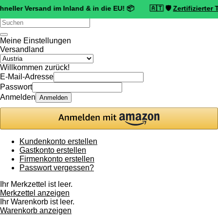
Versand im Inland & in die EU! 📦 🇦🇹 🛡️
Zertifizierter Trusted 
Verwende
die
Pfeile
Meine Einstellungen
nach
Versandland
oben
und
Willkommen zurück!
unten,
E-Mail-Adresse
um
Passwort
das
Anmelden
Anmelden
verfügbare
Ergebnis
auszuwählen.
Drücke
die
Kundenkonto erstellen
Eingabetaste,
Gastkonto erstellen
um
Firmenkonto erstellen
zum
Passwort vergessen?
ausgewählten
Suchergebnis
Ihr Merkzettel ist leer.
zu
Merkzettel anzeigen
gelangen.
Ihr Warenkorb ist leer.
Benutzer
Warenkorb anzeigen
von