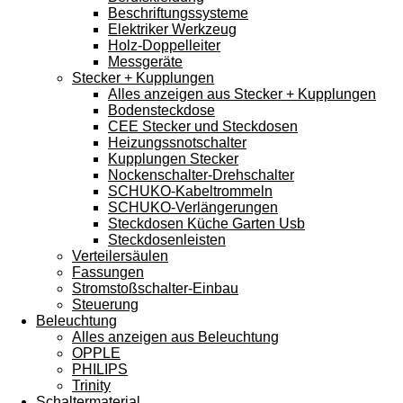
Beschriftungssysteme
Elektriker Werkzeug
Holz-Doppelleiter
Messgeräte
Stecker + Kupplungen
Alles anzeigen aus Stecker + Kupplungen
Bodensteckdose
CEE Stecker und Steckdosen
Heizungssnotschalter
Kupplungen Stecker
Nockenschalter-Drehschalter
SCHUKO-Kabeltrommeln
SCHUKO-Verlängerungen
Steckdosen Küche Garten Usb
Steckdosenleisten
Verteilersäulen
Fassungen
Stromstoßschalter-Einbau
Steuerung
Beleuchtung
Alles anzeigen aus Beleuchtung
OPPLE
PHILIPS
Trinity
Schaltermaterial