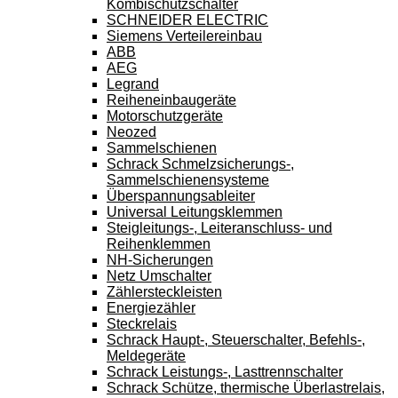
Kombischutzschalter
SCHNEIDER ELECTRIC
Siemens Verteilereinbau
ABB
AEG
Legrand
Reiheneinbaugeräte
Motorschutzgeräte
Neozed
Sammelschienen
Schrack Schmelzsicherungs-,
Sammelschienensysteme
Überspannungsableiter
Universal Leitungsklemmen
Steigleitungs-, Leiteranschluss- und
Reihenklemmen
NH-Sicherungen
Netz Umschalter
Zählersteckleisten
Energiezähler
Steckrelais
Schrack Haupt-, Steuerschalter, Befehls-,
Meldegeräte
Schrack Leistungs-, Lasttrennschalter
Schrack Schütze, thermische Überlastrelais,