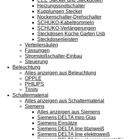
CEE Stecker und Steckdosen
Heizungssnotschalter
Kupplungen Stecker
Nockenschalter-Drehschalter
SCHUKO-Kabeltrommeln
SCHUKO-Verlängerungen
Steckdosen Küche Garten Usb
Steckdosenleisten
Verteilersäulen
Fassungen
Stromstoßschalter-Einbau
Steuerung
Beleuchtung
Alles anzeigen aus Beleuchtung
OPPLE
PHILIPS
Trinity
Schaltermaterial
Alles anzeigen aus Schaltermaterial
Siemens
Alles anzeigen aus Siemens
Siemens DELTA miro Glas
Siemens Einsätze
Siemens DELTA line titanweiß
Siemens DELTA line elektroweiß