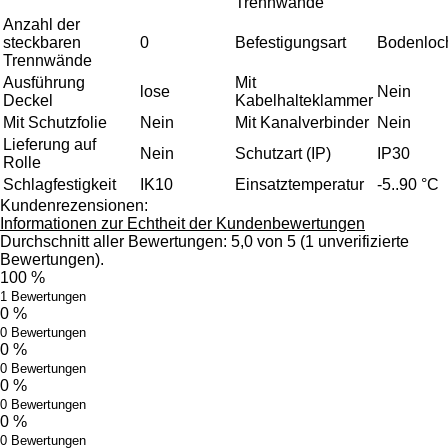
Trennwände
Anzahl der
steckbaren
0
Befestigungsart
Bodenloc
Trennwände
Ausführung
Mit
lose
Nein
Deckel
Kabelhalteklammer
Mit Schutzfolie
Nein
Mit Kanalverbinder
Nein
Lieferung auf
Nein
Schutzart (IP)
IP30
Rolle
Schlagfestigkeit
IK10
Einsatztemperatur
-5..90 °C
Kundenrezensionen:
Informationen zur Echtheit der Kundenbewertungen
Durchschnitt aller Bewertungen: 5,0 von 5 (1 unverifizierte
Bewertungen).
100 %
1 Bewertungen
0 %
0 Bewertungen
0 %
0 Bewertungen
0 %
0 Bewertungen
0 %
0 Bewertungen