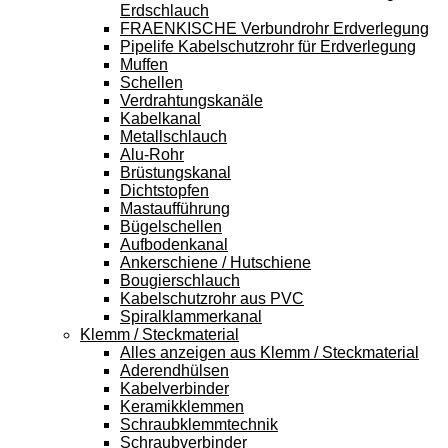
Erdschlauch
FRAENKISCHE Verbundrohr Erdverlegung
Pipelife Kabelschutzrohr für Erdverlegung
Muffen
Schellen
Verdrahtungskanäle
Kabelkanal
Metallschlauch
Alu-Rohr
Brüstungskanal
Dichtstopfen
Mastaufführung
Bügelschellen
Aufbodenkanal
Ankerschiene / Hutschiene
Bougierschlauch
Kabelschutzrohr aus PVC
Spiralklammerkanal
Klemm / Steckmaterial
Alles anzeigen aus Klemm / Steckmaterial
Aderendhülsen
Kabelverbinder
Keramikklemmen
Schraubklemmtechnik
Schraubverbinder