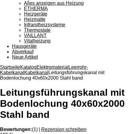
Alles anzeigen aus Heizung
ETHERMA
Heizgeräte
Heizmatte
Infrarotheizsysteme
Thermostate
VAILLANT
Vitalheizung
Hausgeräte
Abverkauf
Neue Artikel
Startseite
Katalog
Elektromaterial
Leerrohr-
Kabelkanal
Kabelkanal
Leitungsführungskanal mit
Bodenlochung 40x60x2000 Stahl band
Leitungsführungskanal mit
Bodenlochung 40x60x2000
Stahl band
Bewertungen:
(1)
|
Rezension schreiben