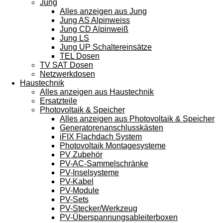
Jung
Alles anzeigen aus Jung
Jung AS Alpinweiss
Jung CD Alpinweiß
Jung LS
Jung UP Schaltereinsätze
TEL Dosen
TV SAT Dosen
Netzwerkdosen
Haustechnik
Alles anzeigen aus Haustechnik
Ersatzteile
Photovoltaik & Speicher
Alles anzeigen aus Photovoltaik & Speicher
Generatorenanschlusskästen
iFIX Flachdach System
Photovoltaik Montagesysteme
PV Zubehör
PV-AC-Sammelschränke
PV-Inselsysteme
PV-Kabel
PV-Module
PV-Sets
PV-Stecker/Werkzeug
PV-Überspannungsableiterboxen