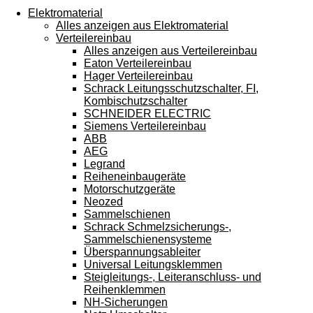
Touchgeräten
Elektromaterial
können
Alles anzeigen aus Elektromaterial
Touch-
Verteilereinbau
und
Alles anzeigen aus Verteilereinbau
Streichgesten
Eaton Verteilereinbau
verwenden.
Hager Verteilereinbau
Schrack Leitungsschutzschalter, FI,
Kombischutzschalter
SCHNEIDER ELECTRIC
Siemens Verteilereinbau
ABB
AEG
Legrand
Reiheneinbaugeräte
Motorschutzgeräte
Neozed
Sammelschienen
Schrack Schmelzsicherungs-,
Sammelschienensysteme
Überspannungsableiter
Universal Leitungsklemmen
Steigleitungs-, Leiteranschluss- und
Reihenklemmen
NH-Sicherungen