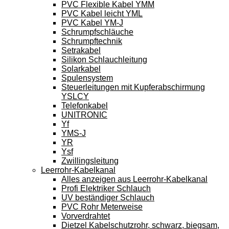
PVC Flexible Kabel YMM
PVC Kabel leicht YML
PVC Kabel YM-J
Schrumpfschläuche
Schrumpftechnik
Setrakabel
Silikon Schlauchleitung
Solarkabel
Spulensystem
Steuerleitungen mit Kupferabschirmung
YSLCY
Telefonkabel
UNITRONIC
Yf
YMS-J
YR
Ysf
Zwillingsleitung
Leerrohr-Kabelkanal
Alles anzeigen aus Leerrohr-Kabelkanal
Profi Elektriker Schlauch
UV beständiger Schlauch
PVC Rohr Meterweise
Vorverdrahtet
Dietzel Kabelschutzrohr, schwarz, biegsam,