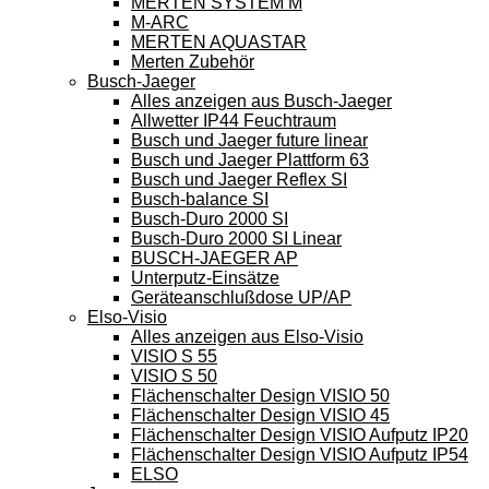
MERTEN SYSTEM M
M-ARC
MERTEN AQUASTAR
Merten Zubehör
Busch-Jaeger
Alles anzeigen aus Busch-Jaeger
Allwetter IP44 Feuchtraum
Busch und Jaeger future linear
Busch und Jaeger Plattform 63
Busch und Jaeger Reflex SI
Busch-balance SI
Busch-Duro 2000 SI
Busch-Duro 2000 SI Linear
BUSCH-JAEGER AP
Unterputz-Einsätze
Geräteanschlußdose UP/AP
Elso-Visio
Alles anzeigen aus Elso-Visio
VISIO S 55
VISIO S 50
Flächenschalter Design VISIO 50
Flächenschalter Design VISIO 45
Flächenschalter Design VISIO Aufputz IP20
Flächenschalter Design VISIO Aufputz IP54
ELSO