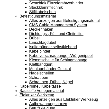
Scotchlok Einzeldrahtverbinder
Steckklemmtechnik
Stiftkabelschuh
Befestigungsmaterial
Alles anzeigen aus Befestigungsmaterial
CMS Cable Management System
Deckenhaken
Dichtungs-, Füll- und Gleitmittel
Dübel
Einschlagdübel
Isolierbänder selbstklebend
Kabelbinder
Kabelverschraubungen/Würgenippel
Klemmschelle für Schlagmontage
Klettbandgurt
Montagebänder Gelocht
Nagelschellen
Schrauben
Schrauben, Dübel, Nägel
Kabelrinne / Kabeltasse
Baustoffe Verlegematerial
Elektriker Werkzeug
Alles anzeigen aus Elektriker Werkzeug
Aufbewahrungsboxen
Berufskleidung