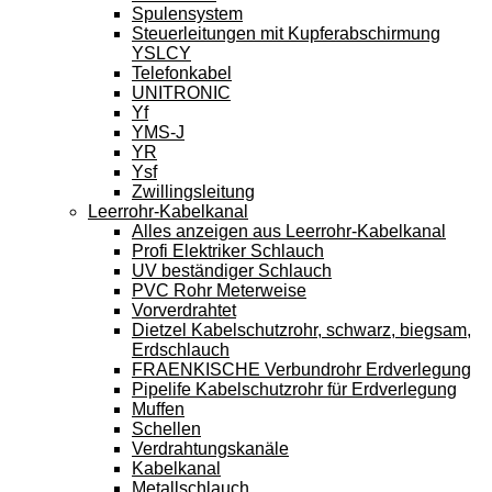
Spulensystem
Steuerleitungen mit Kupferabschirmung
YSLCY
Telefonkabel
UNITRONIC
Yf
YMS-J
YR
Ysf
Zwillingsleitung
Leerrohr-Kabelkanal
Alles anzeigen aus Leerrohr-Kabelkanal
Profi Elektriker Schlauch
UV beständiger Schlauch
PVC Rohr Meterweise
Vorverdrahtet
Dietzel Kabelschutzrohr, schwarz, biegsam,
Erdschlauch
FRAENKISCHE Verbundrohr Erdverlegung
Pipelife Kabelschutzrohr für Erdverlegung
Muffen
Schellen
Verdrahtungskanäle
Kabelkanal
Metallschlauch