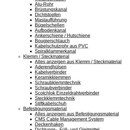
Alu-Rohr
Brüstungskanal
Dichtstopfen
Mastaufführung
Bügelschellen
Aufbodenkanal
Ankerschiene / Hutschiene
Bougierschlauch
Kabelschutzrohr aus PVC
Spiralklammerkanal
Klemm / Steckmaterial
Alles anzeigen aus Klemm / Steckmaterial
Aderendhülsen
Kabelverbinder
Keramikklemmen
Schraubklemmtechnik
Schraubverbinder
Scotchlok Einzeldrahtverbinder
Steckklemmtechnik
Stiftkabelschuh
Befestigungsmaterial
Alles anzeigen aus Befestigungsmaterial
CMS Cable Management System
Deckenhaken
Dichtungs-, Füll- und Gleitmittel