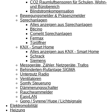
CO2 Raumluftsensoren für Schulen, Wohn-
und Bürobereich
Blindstromkompensation
Bewegungsmelder & Präsenzmelder
Sprechanlagen
Alles anzeigen aus Sprechanlagen
Bticino
Comelit Sprechanlagen
Fermax
Türöffner
KNX - Smart Home
Alles anzeigen aus KNX - Smart Home
Schrack
Siemens
Messgeräte, Zähler, Netzgeräte, Trafos
Behinderten-Rufanlage SIGMA
Unterputz Radio
Ventilatoren
Somfy Steuerung
Dämmerungsschalter
Rauchwarnmelder
EasyLAN
Gong / Syrene/ Hupe / Lichtsignale
Elektromobilität
Heizung