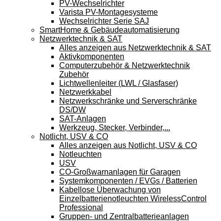
PV-Wechselrichter
Varista PV-Montagesysteme
Wechselrichter Serie SAJ
SmartHome & Gebäudeautomatisierung
Netzwerktechnik & SAT
Alles anzeigen aus Netzwerktechnik & SAT
Aktivkomponenten
Computerzubehör & Netzwerktechnik
Zubehör
Lichtwellenleiter (LWL / Glasfaser)
Netzwerkkabel
Netzwerkschränke und Serverschränke
DS/DW
SAT-Anlagen
Werkzeug, Stecker, Verbinder,...
Notlicht, USV & CO
Alles anzeigen aus Notlicht, USV & CO
Notleuchten
USV
CO-Großwarnanlagen für Garagen
Systemkomponenten / EVGs / Batterien
Kabellose Überwachung von
Einzelbatterienotleuchten WirelessControl
Professional
Gruppen- und Zentralbatterieanlagen