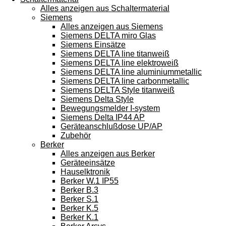
Alles anzeigen aus Schaltermaterial
Siemens
Alles anzeigen aus Siemens
Siemens DELTA miro Glas
Siemens Einsätze
Siemens DELTA line titanweiß
Siemens DELTA line elektroweiß
Siemens DELTA line aluminiummetallic
Siemens DELTA line carbonmetallic
Siemens DELTA Style titanweiß
Siemens Delta Style
Bewegungsmelder I-system
Siemens Delta IP44 AP
Geräteanschlußdose UP/AP
Zubehör
Berker
Alles anzeigen aus Berker
Geräteeinsätze
Hauselktronik
Berker W.1 IP55
Berker B.3
Berker S.1
Berker K.5
Berker K.1