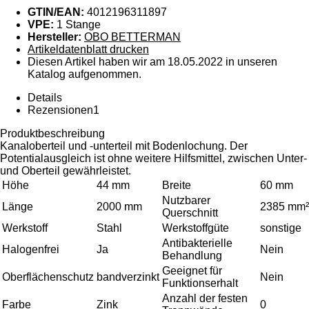
GTIN/EAN:
4012196311897
VPE:
1 Stange
Hersteller:
OBO BETTERMAN
Artikeldatenblatt drucken
Diesen Artikel haben wir am 18.05.2022 in unseren
Katalog aufgenommen.
Details
Rezensionen
1
Produktbeschreibung
Kanaloberteil und -unterteil mit Bodenlochung. Der
Potentialausgleich ist ohne weitere Hilfsmittel, zwischen Unter-
und Oberteil gewährleistet.
Höhe
44 mm
Breite
60 mm
Nutzbarer
Länge
2000 mm
2385 mm²
Querschnitt
Werkstoff
Stahl
Werkstoffgüte
sonstige
Antibakterielle
Halogenfrei
Ja
Nein
Behandlung
Geeignet für
Oberflächenschutz
bandverzinkt
Nein
Funktionserhalt
Anzahl der festen
Farbe
Zink
0