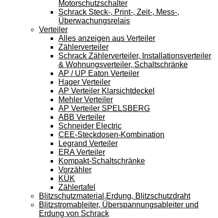
Motorschutzschalter
Schrack Steck-, Print-, Zeit-, Mess-,
Überwachungsrelais
Verteiler
Alles anzeigen aus Verteiler
Zählerverteiler
Schrack Zählerverteiler, Installationsverteiler
& Wohnungsverteiler, Schaltschränke
AP / UP Eaton Verteiler
Hager Verteiler
AP Verteiler Klarsichtdeckel
Mehler Verteiler
AP Verteiler SPELSBERG
ABB Verteiler
Schneider Electric
CEE-Steckdosen-Kombination
Legrand Verteiler
ERA Verteiler
Kompakt-Schaltschränke
Vorzähler
KÜK
Zählertafel
Blitzschutzmaterial,Erdung, Blitzschutzdraht
Blitzstromableiter, Überspannungsableiter und
Erdung von Schrack