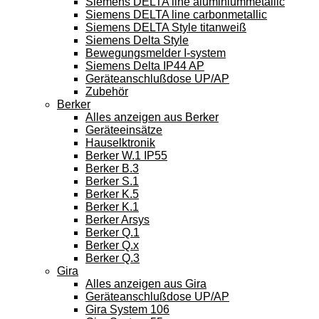
Siemens DELTA line aluminiummetallic
Siemens DELTA line carbonmetallic
Siemens DELTA Style titanweiß
Siemens Delta Style
Bewegungsmelder I-system
Siemens Delta IP44 AP
Geräteanschlußdose UP/AP
Zubehör
Berker
Alles anzeigen aus Berker
Geräteeinsätze
Hauselktronik
Berker W.1 IP55
Berker B.3
Berker S.1
Berker K.5
Berker K.1
Berker Arsys
Berker Q.1
Berker Q.x
Berker Q.3
Gira
Alles anzeigen aus Gira
Geräteanschlußdose UP/AP
Gira System 106