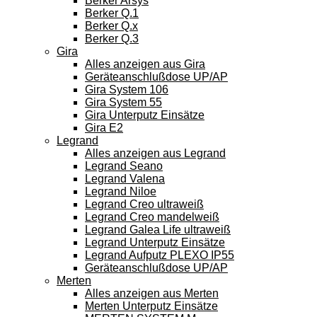
Berker Arsys
Berker Q.1
Berker Q.x
Berker Q.3
Gira
Alles anzeigen aus Gira
Geräteanschlußdose UP/AP
Gira System 106
Gira System 55
Gira Unterputz Einsätze
Gira E2
Legrand
Alles anzeigen aus Legrand
Legrand Seano
Legrand Valena
Legrand Niloe
Legrand Creo ultraweiß
Legrand Creo mandelweiß
Legrand Galea Life ultraweiß
Legrand Unterputz Einsätze
Legrand Aufputz PLEXO IP55
Geräteanschlußdose UP/AP
Merten
Alles anzeigen aus Merten
Merten Unterputz Einsätze