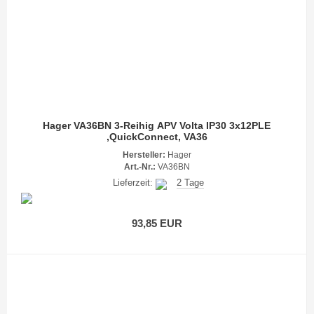
Hager VA36BN 3-Reihig APV Volta IP30 3x12PLE
,QuickConnect, VA36
Hersteller:
Hager
Art.-Nr.:
VA36BN
Lieferzeit:
2 Tage
93,85 EUR