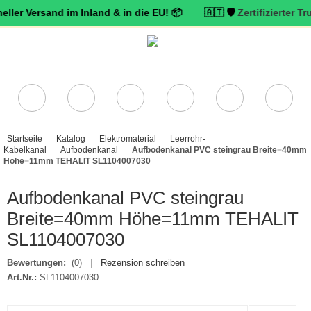
rsand im Inland & in die EU! 📦 🇦🇹 🛡️
Zertifizierter Trusted Sh
Startseite
Katalog
Elektromaterial
Leerrohr-
Kabelkanal
Aufbodenkanal
Aufbodenkanal PVC steingrau Breite=40mm
Höhe=11mm TEHALIT SL1104007030
Aufbodenkanal PVC steingrau
Breite=40mm Höhe=11mm TEHALIT
SL1104007030
Bewertungen:
(0)
|
Rezension schreiben
Art.Nr.:
SL1104007030