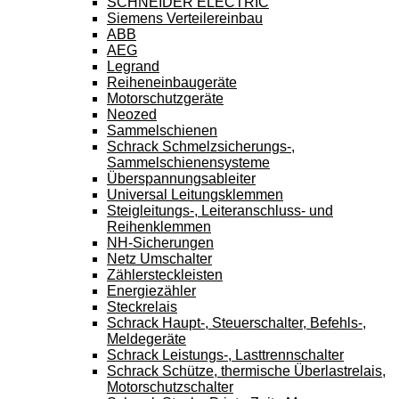
SCHNEIDER ELECTRIC
Siemens Verteilereinbau
ABB
AEG
Legrand
Reiheneinbaugeräte
Motorschutzgeräte
Neozed
Sammelschienen
Schrack Schmelzsicherungs-,
Sammelschienensysteme
Überspannungsableiter
Universal Leitungsklemmen
Steigleitungs-, Leiteranschluss- und
Reihenklemmen
NH-Sicherungen
Netz Umschalter
Zählersteckleisten
Energiezähler
Steckrelais
Schrack Haupt-, Steuerschalter, Befehls-,
Meldegeräte
Schrack Leistungs-, Lasttrennschalter
Schrack Schütze, thermische Überlastrelais,
Motorschutzschalter