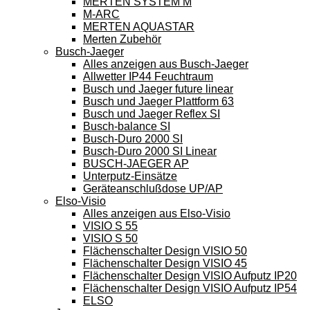
MERTEN SYSTEM M
M-ARC
MERTEN AQUASTAR
Merten Zubehör
Busch-Jaeger
Alles anzeigen aus Busch-Jaeger
Allwetter IP44 Feuchtraum
Busch und Jaeger future linear
Busch und Jaeger Plattform 63
Busch und Jaeger Reflex SI
Busch-balance SI
Busch-Duro 2000 SI
Busch-Duro 2000 SI Linear
BUSCH-JAEGER AP
Unterputz-Einsätze
Geräteanschlußdose UP/AP
Elso-Visio
Alles anzeigen aus Elso-Visio
VISIO S 55
VISIO S 50
Flächenschalter Design VISIO 50
Flächenschalter Design VISIO 45
Flächenschalter Design VISIO Aufputz IP20
Flächenschalter Design VISIO Aufputz IP54
ELSO