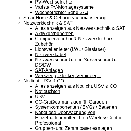
PV-Wechselrichter
Varista PV-Montagesysteme
Wechselrichter Serie SAJ
SmartHome & Gebäudeautomatisierung
Netzwerktechnik & SAT
Alles anzeigen aus Netzwerktechnik & SAT
Aktivkomponenten
Computerzubehör & Netzwerktechnik
Zubehör
Lichtwellenleiter (LWL / Glasfaser)
Netzwerkkabel
Netzwerkschränke und Serverschränke
DS/DW
SAT-Anlagen
Werkzeug, Stecker, Verbinder,...
Notlicht, USV & CO
Alles anzeigen aus Notlicht, USV & CO
Notleuchten
USV
CO-Großwarnanlagen für Garagen
Systemkomponenten / EVGs / Batterien
Kabellose Überwachung von
Einzelbatterienotleuchten WirelessControl
Professional
Gruppen- und Zentralbatterieanlagen