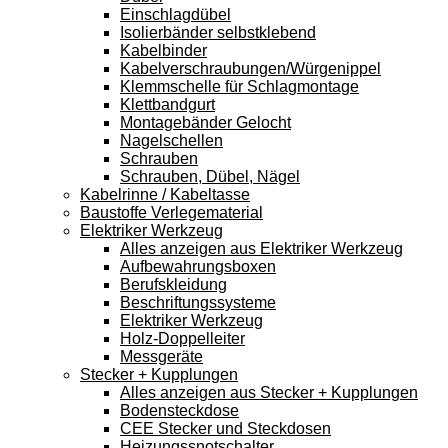
Einschlagdübel
Isolierbänder selbstklebend
Kabelbinder
Kabelverschraubungen/Würgenippel
Klemmschelle für Schlagmontage
Klettbandgurt
Montagebänder Gelocht
Nagelschellen
Schrauben
Schrauben, Dübel, Nägel
Kabelrinne / Kabeltasse
Baustoffe Verlegematerial
Elektriker Werkzeug
Alles anzeigen aus Elektriker Werkzeug
Aufbewahrungsboxen
Berufskleidung
Beschriftungssysteme
Elektriker Werkzeug
Holz-Doppelleiter
Messgeräte
Stecker + Kupplungen
Alles anzeigen aus Stecker + Kupplungen
Bodensteckdose
CEE Stecker und Steckdosen
Heizungssnotschalter