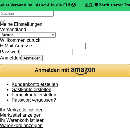
sand im Inland & in die EU! 📦 🇦🇹 🛡️
Zertifizierter Trusted Sho
Verwende
die
Pfeile
Meine Einstellungen
nach
Versandland
oben
und
Willkommen zurück!
unten,
E-Mail-Adresse
um
Passwort
das
Anmelden
Anmelden
verfügbare
Ergebnis
auszuwählen.
Drücke
die
Kundenkonto erstellen
Eingabetaste,
Gastkonto erstellen
um
Firmenkonto erstellen
zum
Passwort vergessen?
ausgewählten
Suchergebnis
Ihr Merkzettel ist leer.
zu
Merkzettel anzeigen
gelangen.
Ihr Warenkorb ist leer.
Benutzer
Warenkorb anzeigen
von