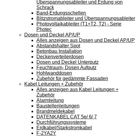
Überspannungsableiter und Erdung von
Schrack
Band-Erdungsschellen
Blitzstromableiter und Überspannungsableiter
Photovoltaikableiter (T1+T2, T2) - Serie
Photec
Dosen und Deckel AP/UP
Alles anzeigen aus Dosen und Deckel AP/UP
Abstandshalter Spot
Betonbau Installation
Deckenverteilerdosen
Dosen und Deckel Unterputz
Feuchtraum- Dosen Aufputz
Hohlwanddosen
Zubehör für gedämmte Fassaden
Kabel Leitungen + Zubehör
Alles anzeigen aus Kabel Leitungen +
Zubehör
Alarmleitung
Baustellenleitungen
Brandmeldekabel
DATENKABEL CAT 5e/ 6/ 7
Durchführungssysteme
Erdkabel/Starkstromkabel
F-2YA2Y