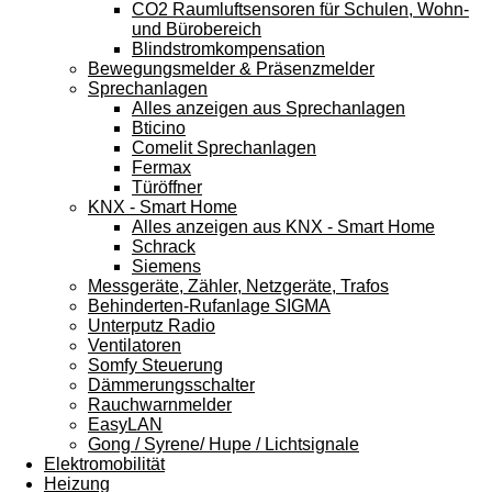
CO2 Raumluftsensoren für Schulen, Wohn-
und Bürobereich
Blindstromkompensation
Bewegungsmelder & Präsenzmelder
Sprechanlagen
Alles anzeigen aus Sprechanlagen
Bticino
Comelit Sprechanlagen
Fermax
Türöffner
KNX - Smart Home
Alles anzeigen aus KNX - Smart Home
Schrack
Siemens
Messgeräte, Zähler, Netzgeräte, Trafos
Behinderten-Rufanlage SIGMA
Unterputz Radio
Ventilatoren
Somfy Steuerung
Dämmerungsschalter
Rauchwarnmelder
EasyLAN
Gong / Syrene/ Hupe / Lichtsignale
Elektromobilität
Heizung