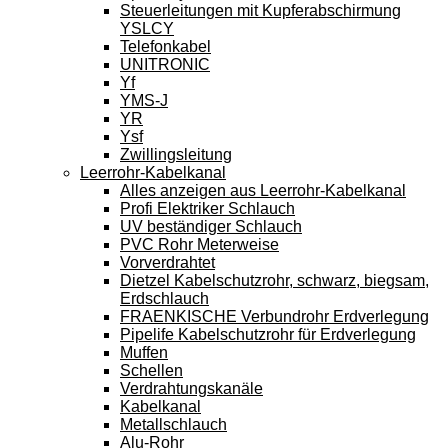
Steuerleitungen mit Kupferabschirmung
YSLCY
Telefonkabel
UNITRONIC
Yf
YMS-J
YR
Ysf
Zwillingsleitung
Leerrohr-Kabelkanal
Alles anzeigen aus Leerrohr-Kabelkanal
Profi Elektriker Schlauch
UV beständiger Schlauch
PVC Rohr Meterweise
Vorverdrahtet
Dietzel Kabelschutzrohr, schwarz, biegsam,
Erdschlauch
FRAENKISCHE Verbundrohr Erdverlegung
Pipelife Kabelschutzrohr für Erdverlegung
Muffen
Schellen
Verdrahtungskanäle
Kabelkanal
Metallschlauch
Alu-Rohr