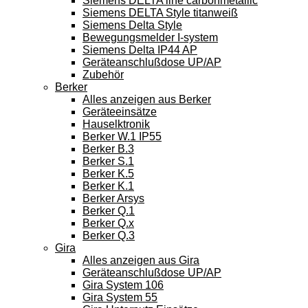
Siemens DELTA line carbonmetallic
Siemens DELTA Style titanweiß
Siemens Delta Style
Bewegungsmelder I-system
Siemens Delta IP44 AP
Geräteanschlußdose UP/AP
Zubehör
Berker
Alles anzeigen aus Berker
Geräteeinsätze
Hauselktronik
Berker W.1 IP55
Berker B.3
Berker S.1
Berker K.5
Berker K.1
Berker Arsys
Berker Q.1
Berker Q.x
Berker Q.3
Gira
Alles anzeigen aus Gira
Geräteanschlußdose UP/AP
Gira System 106
Gira System 55