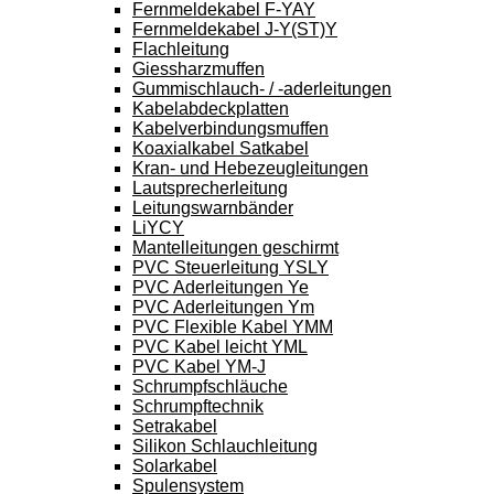
Fernmeldekabel F-YAY
Fernmeldekabel J-Y(ST)Y
Flachleitung
Giessharzmuffen
Gummischlauch- / -aderleitungen
Kabelabdeckplatten
Kabelverbindungsmuffen
Koaxialkabel Satkabel
Kran- und Hebezeugleitungen
Lautsprecherleitung
Leitungswarnbänder
LiYCY
Mantelleitungen geschirmt
PVC Steuerleitung YSLY
PVC Aderleitungen Ye
PVC Aderleitungen Ym
PVC Flexible Kabel YMM
PVC Kabel leicht YML
PVC Kabel YM-J
Schrumpfschläuche
Schrumpftechnik
Setrakabel
Silikon Schlauchleitung
Solarkabel
Spulensystem