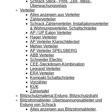
Schrack Steck-, Print-, Zeit-, Mess-,
Überwachungsrelais
Verteiler
Alles anzeigen aus Verteiler
Zählerverteiler
Schrack Zählerverteiler, Installationsverteiler
& Wohnungsverteiler, Schaltschränke
AP / UP Eaton Verteiler
Hager Verteiler
AP Verteiler Klarsichtdeckel
Mehler Verteiler
AP Verteiler SPELSBERG
ABB Verteiler
Schneider Electric
CEE-Steckdosen-Kombination
Legrand Verteiler
ERA Verteiler
Kompakt-Schaltschränke
Vorzähler
KÜK
Zählertafel
Blitzschutzmaterial,Erdung, Blitzschutzdraht
Blitzstromableiter, Überspannungsableiter und
Erdung von Schrack
Alles anzeigen aus Blitzstromableiter,