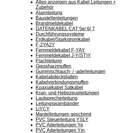
Alles anzeigen aus Kabel Leitungen +
Zubehör
Alarmleitung
Baustellenleitungen
Brandmeldekabel
DATENKABEL CAT 5e/ 6/ 7
Durchführungssysteme
Erdkabel/Starkstromkabel
F-2YA2Y
Fernmeldekabel F-YAY
Fernmeldekabel J-Y(ST)Y
Flachleitung
Giessharzmuffen
Gummischlauch- / -aderleitungen
Kabelabdeckplatten
Kabelverbindungsmuffen
Koaxialkabel Satkabel
Kran- und Hebezeugleitungen
Lautsprecherleitung
Leitungswarnbänder
LiYCY
Mantelleitungen geschirmt
PVC Steuerleitung YSLY
PVC Aderleitungen Ye
PVC Aderleitungen Ym