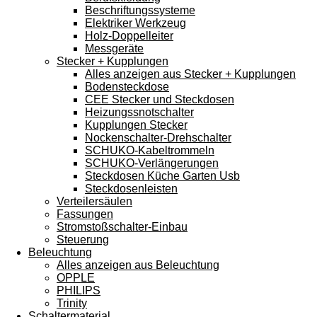
Beschriftungssysteme
Elektriker Werkzeug
Holz-Doppelleiter
Messgeräte
Stecker + Kupplungen
Alles anzeigen aus Stecker + Kupplungen
Bodensteckdose
CEE Stecker und Steckdosen
Heizungssnotschalter
Kupplungen Stecker
Nockenschalter-Drehschalter
SCHUKO-Kabeltrommeln
SCHUKO-Verlängerungen
Steckdosen Küche Garten Usb
Steckdosenleisten
Verteilersäulen
Fassungen
Stromstoßschalter-Einbau
Steuerung
Beleuchtung
Alles anzeigen aus Beleuchtung
OPPLE
PHILIPS
Trinity
Schaltermaterial