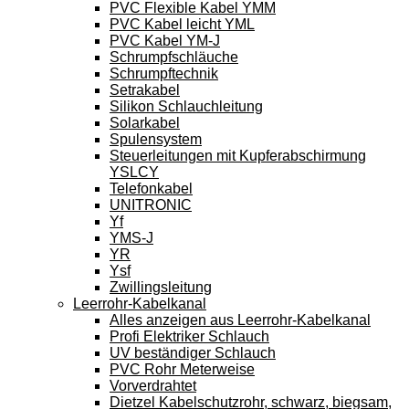
PVC Flexible Kabel YMM
PVC Kabel leicht YML
PVC Kabel YM-J
Schrumpfschläuche
Schrumpftechnik
Setrakabel
Silikon Schlauchleitung
Solarkabel
Spulensystem
Steuerleitungen mit Kupferabschirmung
YSLCY
Telefonkabel
UNITRONIC
Yf
YMS-J
YR
Ysf
Zwillingsleitung
Leerrohr-Kabelkanal
Alles anzeigen aus Leerrohr-Kabelkanal
Profi Elektriker Schlauch
UV beständiger Schlauch
PVC Rohr Meterweise
Vorverdrahtet
Dietzel Kabelschutzrohr, schwarz, biegsam,