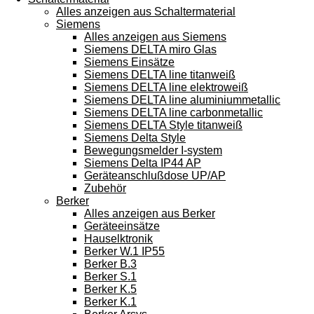
Alles anzeigen aus Schaltermaterial
Siemens
Alles anzeigen aus Siemens
Siemens DELTA miro Glas
Siemens Einsätze
Siemens DELTA line titanweiß
Siemens DELTA line elektroweiß
Siemens DELTA line aluminiummetallic
Siemens DELTA line carbonmetallic
Siemens DELTA Style titanweiß
Siemens Delta Style
Bewegungsmelder I-system
Siemens Delta IP44 AP
Geräteanschlußdose UP/AP
Zubehör
Berker
Alles anzeigen aus Berker
Geräteeinsätze
Hauselktronik
Berker W.1 IP55
Berker B.3
Berker S.1
Berker K.5
Berker K.1