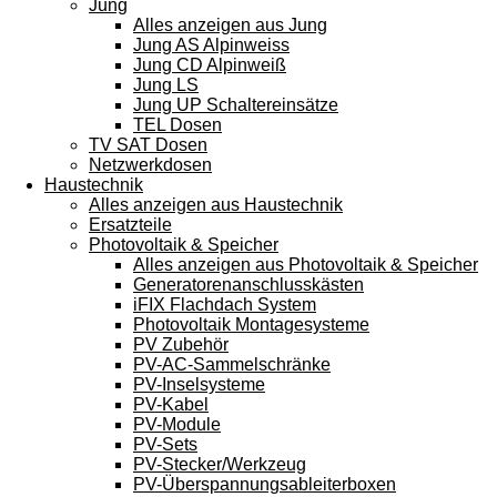
Jung
Alles anzeigen aus Jung
Jung AS Alpinweiss
Jung CD Alpinweiß
Jung LS
Jung UP Schaltereinsätze
TEL Dosen
TV SAT Dosen
Netzwerkdosen
Haustechnik
Alles anzeigen aus Haustechnik
Ersatzteile
Photovoltaik & Speicher
Alles anzeigen aus Photovoltaik & Speicher
Generatorenanschlusskästen
iFIX Flachdach System
Photovoltaik Montagesysteme
PV Zubehör
PV-AC-Sammelschränke
PV-Inselsysteme
PV-Kabel
PV-Module
PV-Sets
PV-Stecker/Werkzeug
PV-Überspannungsableiterboxen