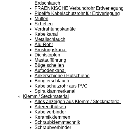
Erdschlauch
FRAENKISCHE Verbundrohr Erdverlegung
Pipelife Kabelschutzrohr für Erdverlegung
Muffen
Schellen
Verdrahtungskanäle
Kabelkanal
Metallschlauch
Alu-Rohr
Brüstungskanal
Dichtstopfen
Mastaufführung
Bügelschellen
Aufbodenkanal
Ankerschiene / Hutschiene
Bougierschlauch
Kabelschutzrohr aus PVC
Spiralklammerkanal
Klemm / Steckmaterial
Alles anzeigen aus Klemm / Steckmaterial
Aderendhülsen
Kabelverbinder
Keramikklemmen
Schraubklemmtechnik
Schraubverbinder