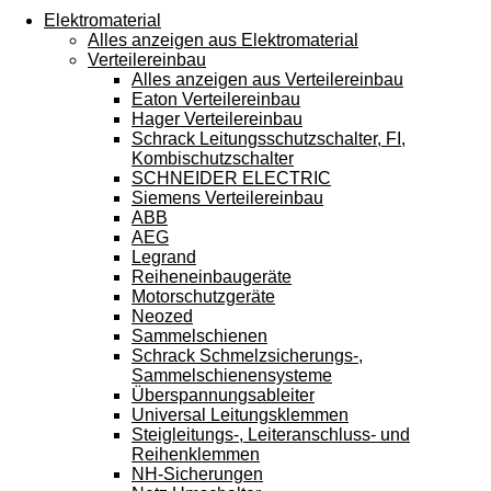
Touchgeräten
Elektromaterial
können
Alles anzeigen aus Elektromaterial
Touch-
Verteilereinbau
und
Alles anzeigen aus Verteilereinbau
Streichgesten
Eaton Verteilereinbau
verwenden.
Hager Verteilereinbau
Schrack Leitungsschutzschalter, FI,
Kombischutzschalter
SCHNEIDER ELECTRIC
Siemens Verteilereinbau
ABB
AEG
Legrand
Reiheneinbaugeräte
Motorschutzgeräte
Neozed
Sammelschienen
Schrack Schmelzsicherungs-,
Sammelschienensysteme
Überspannungsableiter
Universal Leitungsklemmen
Steigleitungs-, Leiteranschluss- und
Reihenklemmen
NH-Sicherungen