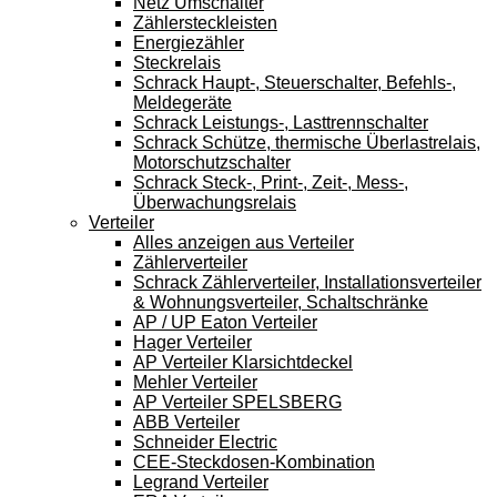
Netz Umschalter
Zählersteckleisten
Energiezähler
Steckrelais
Schrack Haupt-, Steuerschalter, Befehls-,
Meldegeräte
Schrack Leistungs-, Lasttrennschalter
Schrack Schütze, thermische Überlastrelais,
Motorschutzschalter
Schrack Steck-, Print-, Zeit-, Mess-,
Überwachungsrelais
Verteiler
Alles anzeigen aus Verteiler
Zählerverteiler
Schrack Zählerverteiler, Installationsverteiler
& Wohnungsverteiler, Schaltschränke
AP / UP Eaton Verteiler
Hager Verteiler
AP Verteiler Klarsichtdeckel
Mehler Verteiler
AP Verteiler SPELSBERG
ABB Verteiler
Schneider Electric
CEE-Steckdosen-Kombination
Legrand Verteiler