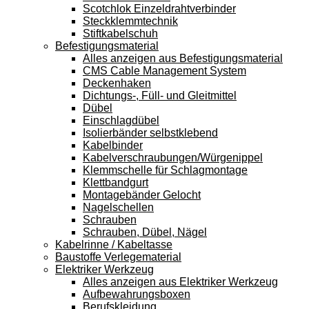
Scotchlok Einzeldrahtverbinder
Steckklemmtechnik
Stiftkabelschuh
Befestigungsmaterial
Alles anzeigen aus Befestigungsmaterial
CMS Cable Management System
Deckenhaken
Dichtungs-, Füll- und Gleitmittel
Dübel
Einschlagdübel
Isolierbänder selbstklebend
Kabelbinder
Kabelverschraubungen/Würgenippel
Klemmschelle für Schlagmontage
Klettbandgurt
Montagebänder Gelocht
Nagelschellen
Schrauben
Schrauben, Dübel, Nägel
Kabelrinne / Kabeltasse
Baustoffe Verlegematerial
Elektriker Werkzeug
Alles anzeigen aus Elektriker Werkzeug
Aufbewahrungsboxen
Berufskleidung