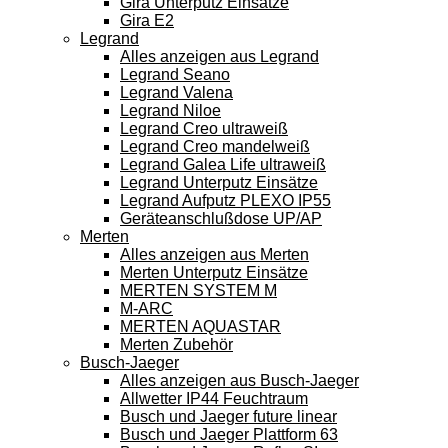
Gira Unterputz Einsätze
Gira E2
Legrand
Alles anzeigen aus Legrand
Legrand Seano
Legrand Valena
Legrand Niloe
Legrand Creo ultraweiß
Legrand Creo mandelweiß
Legrand Galea Life ultraweiß
Legrand Unterputz Einsätze
Legrand Aufputz PLEXO IP55
Geräteanschlußdose UP/AP
Merten
Alles anzeigen aus Merten
Merten Unterputz Einsätze
MERTEN SYSTEM M
M-ARC
MERTEN AQUASTAR
Merten Zubehör
Busch-Jaeger
Alles anzeigen aus Busch-Jaeger
Allwetter IP44 Feuchtraum
Busch und Jaeger future linear
Busch und Jaeger Plattform 63