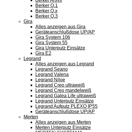
Berker Arsys
Berker Q.1
Berker Q.x
Berker Q.3
Gira
Alles anzeigen aus Gira
Geräteanschlußdose UP/AP
Gira System 106
Gira System 55
Gira Unterputz Einsätze
Gira E2
Legrand
Alles anzeigen aus Legrand
Legrand Seano
Legrand Valena
Legrand Niloe
Legrand Creo ultraweiß
Legrand Creo mandelweiß
Legrand Galea Life ultraweiß
Legrand Unterputz Einsätze
Legrand Aufputz PLEXO IP55
Geräteanschlußdose UP/AP
Merten
Alles anzeigen aus Merten
Merten Unterputz Einsätze