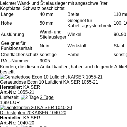
Leichter Wand- und Stielausleger mit angeschweißter
Kopfplatte. Schwarz beschichtet.
Länge
40 mm
Breite
110 m
Geeignet für
Höhe
50 mm
100..
Kabeltragsystembreite
Wand- und
Ausführung
Winkel
90..90
Stielausleger
Geeignet für
Nein
Werkstoff
Stahl
Funktionserhalt
Oberflächenschutz
sonstige
Farbe
sonsti
RAL-Nummer
9005
Kunden, die diesen Artikel kauften, haben auch folgende Artikel
bestellt:
Geraetedose Econ 10 Luftdicht KAISER 1055-21
Hersteller:
KAISER
Art.-Nr.:
1055-21
Lieferzeit:
2 Tage
1,99 EUR
Dichtstopfen 20KAISER 1040-20
Hersteller:
KAISER
Art.-Nr.:
1040-20