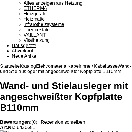
Alles anzeigen aus Heizung
ETHERMA
Heizgeräte
Heizmatte
Infrarotheizsysteme
Thermostate
VAILLANT
Vitalheizung
Hausgeräte
Abverkauf
Neue Artikel
Startseite
Katalog
Elektromaterial
Kabelrinne / Kabeltasse
Wand-
und Stielausleger mit angeschweißter Kopfplatte B110mm
Wand- und Stielausleger mit
angeschweißter Kopfplatte
B110mm
Bewertungen:
(0)
|
Rezension schreiben
Art.Nr.:
6420681