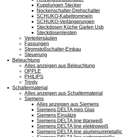
Kupplungen Stecker
Nockenschalter-Drehschalter
SCHUKO-Kabeltrommeln
SCHUKO-Verlängerungen
Steckdosen Küche Garten Usb
Steckdosenleisten
Verteilersäulen
Fassungen
Stromstoßschalter-Einbau
Steuerung
Beleuchtung
Alles anzeigen aus Beleuchtung
OPPLE
PHILIPS
Trinity
Schaltermaterial
Alles anzeigen aus Schaltermaterial
Siemens
Alles anzeigen aus Siemens
Siemens DELTA miro Glas
Siemens Einsätze
Siemens DELTA line titanweiß
Siemens DELTA line elektroweiß
Siemens DELTA line aluminiummetallic