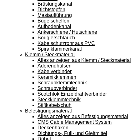
Brüstungskanal
Dichtstopfen
Mastaufführung
Bügelschellen
Aufbodenkanal
Ankerschiene / Hutschiene
Bougierschlauch
Kabelschutzrohr aus PVC
Spiralklammerkanal
Klemm / Steckmaterial
Alles anzeigen aus Klemm / Steckmaterial
Aderendhülsen
Kabelverbinder
Keramikklemmen
Schraubklemmtechnik
Schraubverbinder
Scotchlok Einzeldrahtverbinder
Steckklemmtechnik
Stiftkabelschuh
Befestigungsmaterial
Alles anzeigen aus Befestigungsmaterial
CMS Cable Management System
Deckenhaken
Dichtungs-, Füll- und Gleitmittel
Dübel