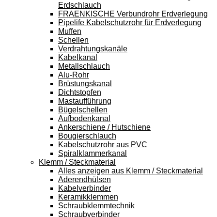
Erdschlauch
FRAENKISCHE Verbundrohr Erdverlegung
Pipelife Kabelschutzrohr für Erdverlegung
Muffen
Schellen
Verdrahtungskanäle
Kabelkanal
Metallschlauch
Alu-Rohr
Brüstungskanal
Dichtstopfen
Mastaufführung
Bügelschellen
Aufbodenkanal
Ankerschiene / Hutschiene
Bougierschlauch
Kabelschutzrohr aus PVC
Spiralklammerkanal
Klemm / Steckmaterial
Alles anzeigen aus Klemm / Steckmaterial
Aderendhülsen
Kabelverbinder
Keramikklemmen
Schraubklemmtechnik
Schraubverbinder