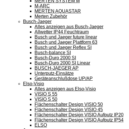
MERTEN SYSTEM M
M-ARC
MERTEN AQUASTAR
Merten Zubehör
Busch-Jaeger
Alles anzeigen aus Busch-Jaeger
Allwetter IP44 Feuchtraum
Busch und Jaeger future linear
Busch und Jaeger Plattform 63
Busch und Jaeger Reflex SI
Busch-balance SI
Busch-Duro 2000 SI
Busch-Duro 2000 SI Linear
BUSCH-JAEGER AP
Unterputz-Einsätze
Geräteanschlußdose UP/AP
Elso-Visio
Alles anzeigen aus Elso-Visio
VISIO S 55
VISIO S 50
Flächenschalter Design VISIO 50
Flächenschalter Design VISIO 45
Flächenschalter Design VISIO Aufputz IP20
Flächenschalter Design VISIO Aufputz IP54
ELSO