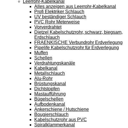
Leerrohr-Kabelkanal
Alles anzeigen aus Leerrohr-Kabelkanal
Profi Elektriker Schlauch
UV beständiger Schlauch
PVC Rohr Meterweise
Vorverdrahtet
Dietzel Kabelschutzrohr, schwarz, biegsam,
Erdschlauch
FRAENKISCHE Verbundrohr Erdverlegung
Pipelife Kabelschutzrohr für Erdverlegung
Muffen
Schellen
Verdrahtungskanäle
Kabelkanal
Metallschlauch
Alu-Rohr
Brüstungskanal
Dichtstopfen
Mastaufführung
Bügelschellen
Aufbodenkanal
Ankerschiene / Hutschiene
Bougierschlauch
Kabelschutzrohr aus PVC
Spiralklammerkanal