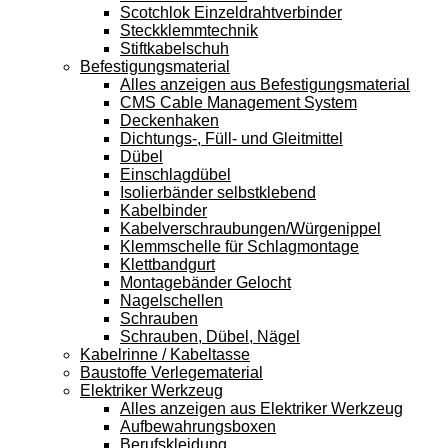
Scotchlok Einzeldrahtverbinder
Steckklemmtechnik
Stiftkabelschuh
Befestigungsmaterial
Alles anzeigen aus Befestigungsmaterial
CMS Cable Management System
Deckenhaken
Dichtungs-, Füll- und Gleitmittel
Dübel
Einschlagdübel
Isolierbänder selbstklebend
Kabelbinder
Kabelverschraubungen/Würgenippel
Klemmschelle für Schlagmontage
Klettbandgurt
Montagebänder Gelocht
Nagelschellen
Schrauben
Schrauben, Dübel, Nägel
Kabelrinne / Kabeltasse
Baustoffe Verlegematerial
Elektriker Werkzeug
Alles anzeigen aus Elektriker Werkzeug
Aufbewahrungsboxen
Berufskleidung