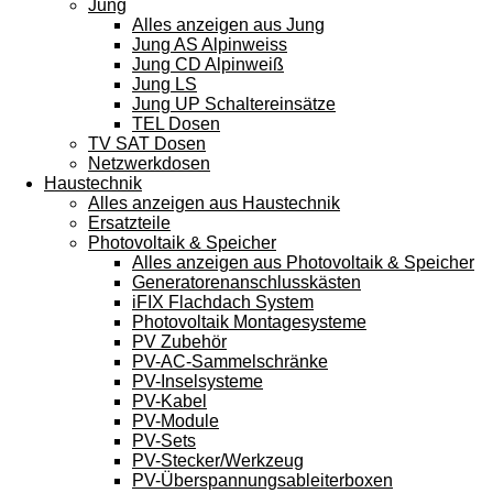
Jung
Alles anzeigen aus Jung
Jung AS Alpinweiss
Jung CD Alpinweiß
Jung LS
Jung UP Schaltereinsätze
TEL Dosen
TV SAT Dosen
Netzwerkdosen
Haustechnik
Alles anzeigen aus Haustechnik
Ersatzteile
Photovoltaik & Speicher
Alles anzeigen aus Photovoltaik & Speicher
Generatorenanschlusskästen
iFIX Flachdach System
Photovoltaik Montagesysteme
PV Zubehör
PV-AC-Sammelschränke
PV-Inselsysteme
PV-Kabel
PV-Module
PV-Sets
PV-Stecker/Werkzeug
PV-Überspannungsableiterboxen