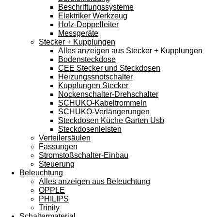
Beschriftungssysteme
Elektriker Werkzeug
Holz-Doppelleiter
Messgeräte
Stecker + Kupplungen
Alles anzeigen aus Stecker + Kupplungen
Bodensteckdose
CEE Stecker und Steckdosen
Heizungssnotschalter
Kupplungen Stecker
Nockenschalter-Drehschalter
SCHUKO-Kabeltrommeln
SCHUKO-Verlängerungen
Steckdosen Küche Garten Usb
Steckdosenleisten
Verteilersäulen
Fassungen
Stromstoßschalter-Einbau
Steuerung
Beleuchtung
Alles anzeigen aus Beleuchtung
OPPLE
PHILIPS
Trinity
Schaltermaterial