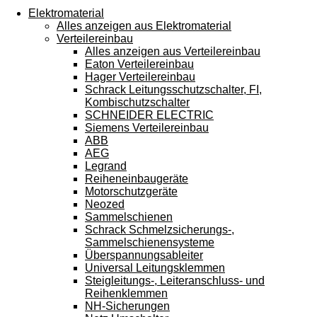
Touchgeräten
Elektromaterial
können
Alles anzeigen aus Elektromaterial
Touch-
Verteilereinbau
und
Alles anzeigen aus Verteilereinbau
Streichgesten
Eaton Verteilereinbau
verwenden.
Hager Verteilereinbau
Schrack Leitungsschutzschalter, FI,
Kombischutzschalter
SCHNEIDER ELECTRIC
Siemens Verteilereinbau
ABB
AEG
Legrand
Reiheneinbaugeräte
Motorschutzgeräte
Neozed
Sammelschienen
Schrack Schmelzsicherungs-,
Sammelschienensysteme
Überspannungsableiter
Universal Leitungsklemmen
Steigleitungs-, Leiteranschluss- und
Reihenklemmen
NH-Sicherungen