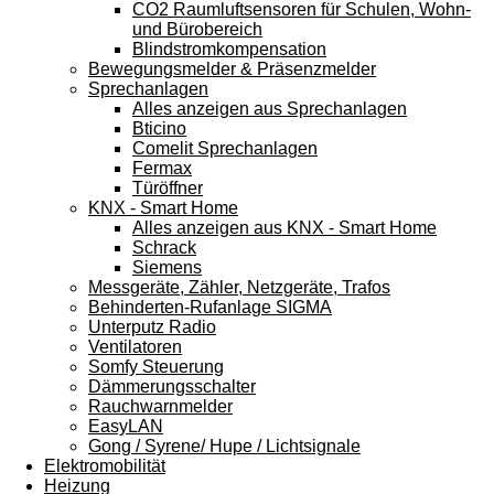
CO2 Raumluftsensoren für Schulen, Wohn-
und Bürobereich
Blindstromkompensation
Bewegungsmelder & Präsenzmelder
Sprechanlagen
Alles anzeigen aus Sprechanlagen
Bticino
Comelit Sprechanlagen
Fermax
Türöffner
KNX - Smart Home
Alles anzeigen aus KNX - Smart Home
Schrack
Siemens
Messgeräte, Zähler, Netzgeräte, Trafos
Behinderten-Rufanlage SIGMA
Unterputz Radio
Ventilatoren
Somfy Steuerung
Dämmerungsschalter
Rauchwarnmelder
EasyLAN
Gong / Syrene/ Hupe / Lichtsignale
Elektromobilität
Heizung