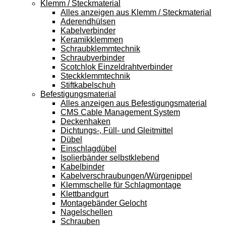
Klemm / Steckmaterial
Alles anzeigen aus Klemm / Steckmaterial
Aderendhülsen
Kabelverbinder
Keramikklemmen
Schraubklemmtechnik
Schraubverbinder
Scotchlok Einzeldrahtverbinder
Steckklemmtechnik
Stiftkabelschuh
Befestigungsmaterial
Alles anzeigen aus Befestigungsmaterial
CMS Cable Management System
Deckenhaken
Dichtungs-, Füll- und Gleitmittel
Dübel
Einschlagdübel
Isolierbänder selbstklebend
Kabelbinder
Kabelverschraubungen/Würgenippel
Klemmschelle für Schlagmontage
Klettbandgurt
Montagebänder Gelocht
Nagelschellen
Schrauben