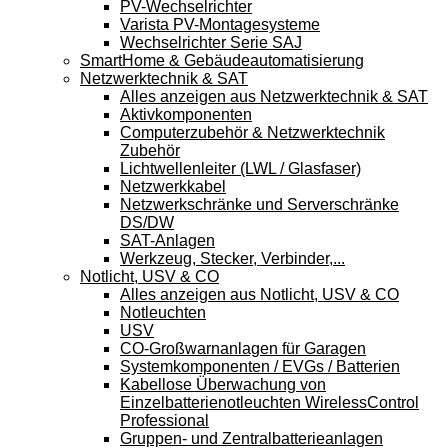
PV-Wechselrichter
Varista PV-Montagesysteme
Wechselrichter Serie SAJ
SmartHome & Gebäudeautomatisierung
Netzwerktechnik & SAT
Alles anzeigen aus Netzwerktechnik & SAT
Aktivkomponenten
Computerzubehör & Netzwerktechnik
Zubehör
Lichtwellenleiter (LWL / Glasfaser)
Netzwerkkabel
Netzwerkschränke und Serverschränke
DS/DW
SAT-Anlagen
Werkzeug, Stecker, Verbinder,...
Notlicht, USV & CO
Alles anzeigen aus Notlicht, USV & CO
Notleuchten
USV
CO-Großwarnanlagen für Garagen
Systemkomponenten / EVGs / Batterien
Kabellose Überwachung von
Einzelbatterienotleuchten WirelessControl
Professional
Gruppen- und Zentralbatterieanlagen