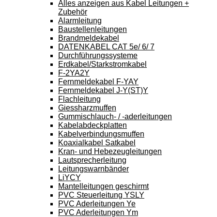
Alles anzeigen aus Kabel Leitungen +
Zubehör
Alarmleitung
Baustellenleitungen
Brandmeldekabel
DATENKABEL CAT 5e/ 6/ 7
Durchführungssysteme
Erdkabel/Starkstromkabel
F-2YA2Y
Fernmeldekabel F-YAY
Fernmeldekabel J-Y(ST)Y
Flachleitung
Giessharzmuffen
Gummischlauch- / -aderleitungen
Kabelabdeckplatten
Kabelverbindungsmuffen
Koaxialkabel Satkabel
Kran- und Hebezeugleitungen
Lautsprecherleitung
Leitungswarnbänder
LiYCY
Mantelleitungen geschirmt
PVC Steuerleitung YSLY
PVC Aderleitungen Ye
PVC Aderleitungen Ym