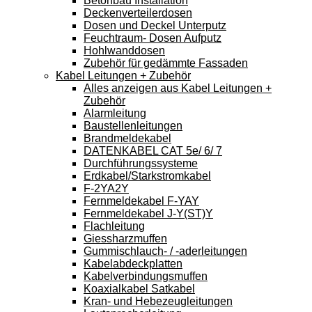
Betonbau Installation
Deckenverteilerdosen
Dosen und Deckel Unterputz
Feuchtraum- Dosen Aufputz
Hohlwanddosen
Zubehör für gedämmte Fassaden
Kabel Leitungen + Zubehör
Alles anzeigen aus Kabel Leitungen +
Zubehör
Alarmleitung
Baustellenleitungen
Brandmeldekabel
DATENKABEL CAT 5e/ 6/ 7
Durchführungssysteme
Erdkabel/Starkstromkabel
F-2YA2Y
Fernmeldekabel F-YAY
Fernmeldekabel J-Y(ST)Y
Flachleitung
Giessharzmuffen
Gummischlauch- / -aderleitungen
Kabelabdeckplatten
Kabelverbindungsmuffen
Koaxialkabel Satkabel
Kran- und Hebezeugleitungen