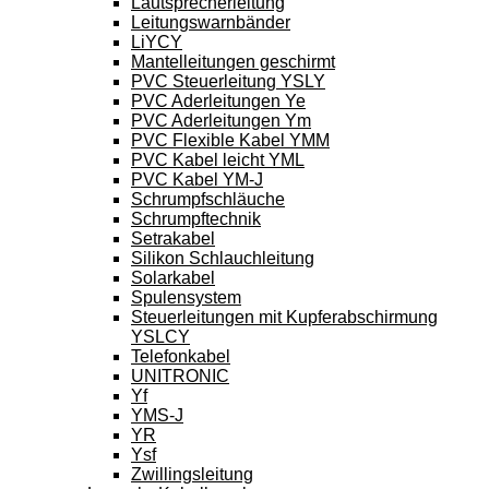
Lautsprecherleitung
Leitungswarnbänder
LiYCY
Mantelleitungen geschirmt
PVC Steuerleitung YSLY
PVC Aderleitungen Ye
PVC Aderleitungen Ym
PVC Flexible Kabel YMM
PVC Kabel leicht YML
PVC Kabel YM-J
Schrumpfschläuche
Schrumpftechnik
Setrakabel
Silikon Schlauchleitung
Solarkabel
Spulensystem
Steuerleitungen mit Kupferabschirmung
YSLCY
Telefonkabel
UNITRONIC
Yf
YMS-J
YR
Ysf
Zwillingsleitung