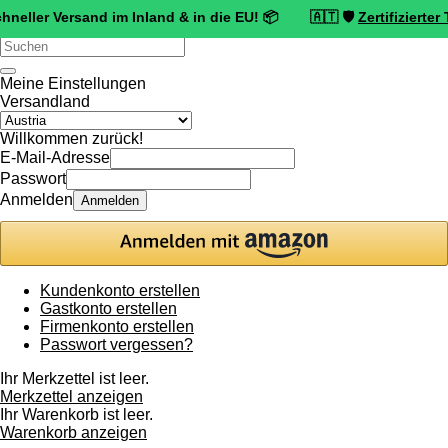
ersand im Inland & in die EU! 📦 🇦🇹 🛡️
Zertifizierter Trusted S
Verwende
die
Pfeile
Meine Einstellungen
nach
Versandland
oben
und
Willkommen zurück!
unten,
E-Mail-Adresse
um
Passwort
das
Anmelden
Anmelden
verfügbare
Ergebnis
auszuwählen.
Drücke
die
Kundenkonto erstellen
Eingabetaste,
Gastkonto erstellen
um
Firmenkonto erstellen
zum
Passwort vergessen?
ausgewählten
Suchergebnis
Ihr Merkzettel ist leer.
zu
Merkzettel anzeigen
gelangen.
Ihr Warenkorb ist leer.
Benutzer
Warenkorb anzeigen
von