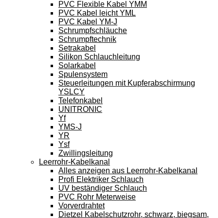
PVC Flexible Kabel YMM
PVC Kabel leicht YML
PVC Kabel YM-J
Schrumpfschläuche
Schrumpftechnik
Setrakabel
Silikon Schlauchleitung
Solarkabel
Spulensystem
Steuerleitungen mit Kupferabschirmung
YSLCY
Telefonkabel
UNITRONIC
Yf
YMS-J
YR
Ysf
Zwillingsleitung
Leerrohr-Kabelkanal
Alles anzeigen aus Leerrohr-Kabelkanal
Profi Elektriker Schlauch
UV beständiger Schlauch
PVC Rohr Meterweise
Vorverdrahtet
Dietzel Kabelschutzrohr, schwarz, biegsam,