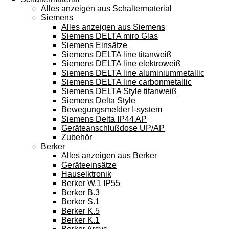
Alles anzeigen aus Schaltermaterial
Siemens
Alles anzeigen aus Siemens
Siemens DELTA miro Glas
Siemens Einsätze
Siemens DELTA line titanweiß
Siemens DELTA line elektroweiß
Siemens DELTA line aluminiummetallic
Siemens DELTA line carbonmetallic
Siemens DELTA Style titanweiß
Siemens Delta Style
Bewegungsmelder I-system
Siemens Delta IP44 AP
Geräteanschlußdose UP/AP
Zubehör
Berker
Alles anzeigen aus Berker
Geräteeinsätze
Hauselktronik
Berker W.1 IP55
Berker B.3
Berker S.1
Berker K.5
Berker K.1