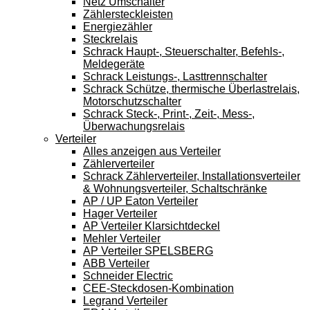
Netz Umschalter
Zählersteckleisten
Energiezähler
Steckrelais
Schrack Haupt-, Steuerschalter, Befehls-,
Meldegeräte
Schrack Leistungs-, Lasttrennschalter
Schrack Schütze, thermische Überlastrelais,
Motorschutzschalter
Schrack Steck-, Print-, Zeit-, Mess-,
Überwachungsrelais
Verteiler
Alles anzeigen aus Verteiler
Zählerverteiler
Schrack Zählerverteiler, Installationsverteiler
& Wohnungsverteiler, Schaltschränke
AP / UP Eaton Verteiler
Hager Verteiler
AP Verteiler Klarsichtdeckel
Mehler Verteiler
AP Verteiler SPELSBERG
ABB Verteiler
Schneider Electric
CEE-Steckdosen-Kombination
Legrand Verteiler