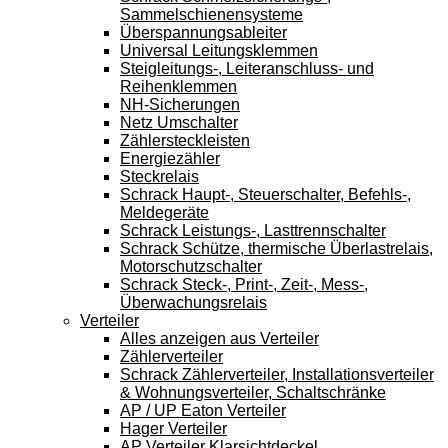
Sammelschienensysteme
Überspannungsableiter
Universal Leitungsklemmen
Steigleitungs-, Leiteranschluss- und
Reihenklemmen
NH-Sicherungen
Netz Umschalter
Zählersteckleisten
Energiezähler
Steckrelais
Schrack Haupt-, Steuerschalter, Befehls-,
Meldegeräte
Schrack Leistungs-, Lasttrennschalter
Schrack Schütze, thermische Überlastrelais,
Motorschutzschalter
Schrack Steck-, Print-, Zeit-, Mess-,
Überwachungsrelais
Verteiler
Alles anzeigen aus Verteiler
Zählerverteiler
Schrack Zählerverteiler, Installationsverteiler
& Wohnungsverteiler, Schaltschränke
AP / UP Eaton Verteiler
Hager Verteiler
AP Verteiler Klarsichtdeckel