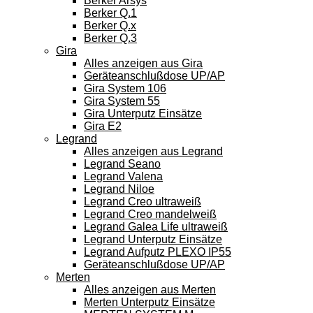
Berker Arsys
Berker Q.1
Berker Q.x
Berker Q.3
Gira
Alles anzeigen aus Gira
Geräteanschlußdose UP/AP
Gira System 106
Gira System 55
Gira Unterputz Einsätze
Gira E2
Legrand
Alles anzeigen aus Legrand
Legrand Seano
Legrand Valena
Legrand Niloe
Legrand Creo ultraweiß
Legrand Creo mandelweiß
Legrand Galea Life ultraweiß
Legrand Unterputz Einsätze
Legrand Aufputz PLEXO IP55
Geräteanschlußdose UP/AP
Merten
Alles anzeigen aus Merten
Merten Unterputz Einsätze