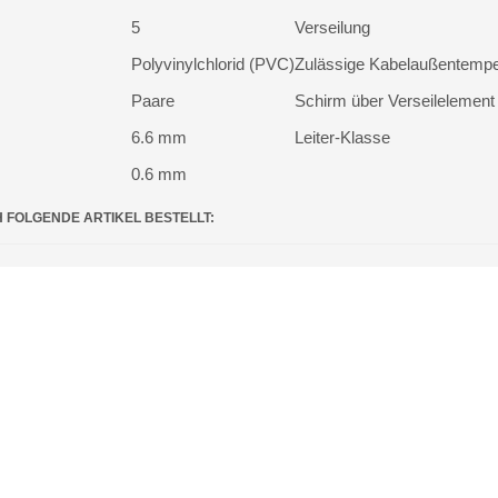
5
Verseilung
Polyvinylchlorid (PVC)
Zulässige Kabelaußentempe
Paare
Schirm über Verseilelement
6.6 mm
Leiter-Klasse
0.6 mm
H FOLGENDE ARTIKEL BESTELLT: