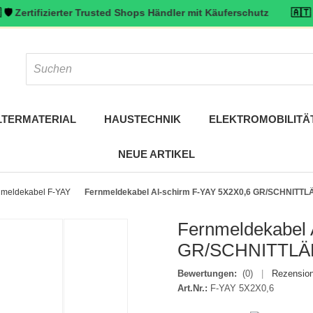
fizierter Trusted Shops Händler mit Käuferschutz
🇦🇹 ⭐ Top bewe
LTERMATERIAL
HAUSTECHNIK
ELEKTROMOBILITÄ
NEUE ARTIKEL
nmeldekabel F-YAY
Fernmeldekabel Al-schirm F-YAY 5X2X0,6 GR/SCHNITT
Fernmeldekabel 
GR/SCHNITTL
Bewertungen:
(0)
|
Rezension
Art.Nr.:
F-YAY 5X2X0,6