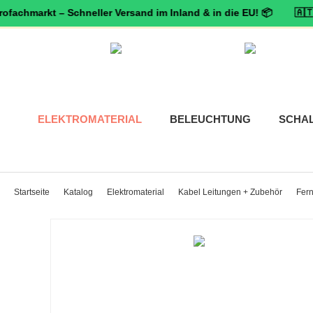
markt – Schneller Versand im Inland & in die EU! 📦 🇦🇹 🛡️
Zerti
ELEKTROMATERIAL
BELEUCHTUNG
SCHA
Startseite
Katalog
Elektromaterial
Kabel Leitungen + Zubehör
Fer