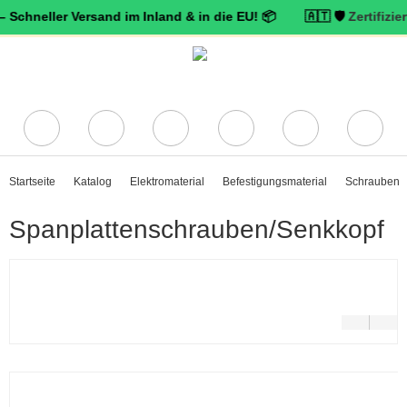
ler Versand im Inland & in die EU! 📦 🇦🇹 🛡️
Zertifizierter Trus
Startseite
Katalog
Elektromaterial
Befestigungsmaterial
Schrauben
Spanplattenschrauben/Senkkopf