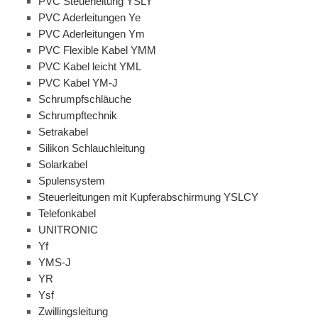
PVC Steuerleitung YSLY
PVC Aderleitungen Ye
PVC Aderleitungen Ym
PVC Flexible Kabel YMM
PVC Kabel leicht YML
PVC Kabel YM-J
Schrumpfschläuche
Schrumpftechnik
Setrakabel
Silikon Schlauchleitung
Solarkabel
Spulensystem
Steuerleitungen mit Kupferabschirmung YSLCY
Telefonkabel
UNITRONIC
Yf
YMS-J
YR
Ysf
Zwillingsleitung