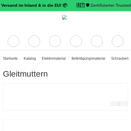
d im Inland & in die EU! 📦 🇦🇹 🛡️
Zertifizierter Trusted Shops 
Startseite
Katalog
Elektromaterial
Befestigungsmaterial
Schrauben
Gleitmuttern