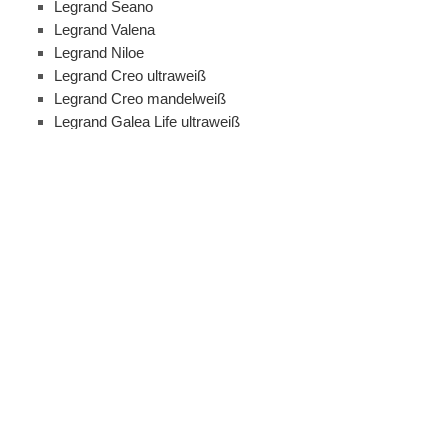
Legrand Seano
Legrand Valena
Legrand Niloe
Legrand Creo ultraweiß
Legrand Creo mandelweiß
Legrand Galea Life ultraweiß
Legrand Unterputz Einsätze
Legrand Aufputz PLEXO IP55
Geräteanschlußdose UP/AP
Merten
Alles anzeigen aus Merten
Merten Unterputz Einsätze
MERTEN SYSTEM M
M-ARC
MERTEN AQUASTAR
Merten Zubehör
Busch-Jaeger
Alles anzeigen aus Busch-Jaeger