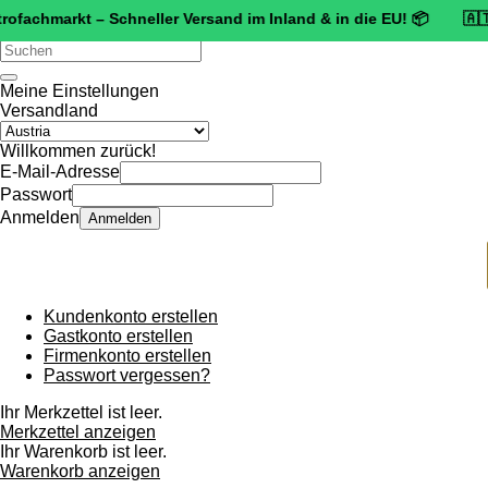
markt – Schneller Versand im Inland & in die EU! 📦 🇦🇹 🛡️
Zerti
Verwende
die
Pfeile
Meine Einstellungen
nach
Versandland
oben
und
Willkommen zurück!
unten,
E-Mail-Adresse
um
Passwort
das
Anmelden
Anmelden
verfügbare
Ergebnis
auszuwählen.
Drücke
die
Kundenkonto erstellen
Eingabetaste,
Gastkonto erstellen
um
Firmenkonto erstellen
zum
Passwort vergessen?
ausgewählten
Suchergebnis
Ihr Merkzettel ist leer.
zu
Merkzettel anzeigen
gelangen.
Ihr Warenkorb ist leer.
Benutzer
Warenkorb anzeigen
von