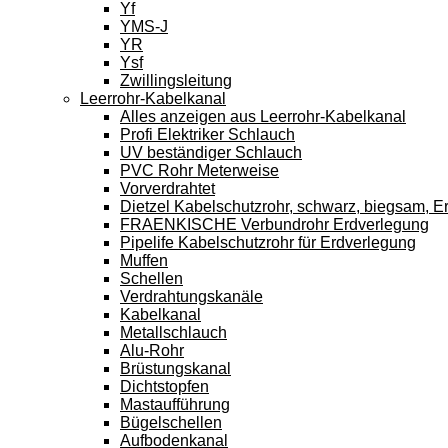
Yf
YMS-J
YR
Ysf
Zwillingsleitung
Leerrohr-Kabelkanal
Alles anzeigen aus Leerrohr-Kabelkanal
Profi Elektriker Schlauch
UV beständiger Schlauch
PVC Rohr Meterweise
Vorverdrahtet
Dietzel Kabelschutzrohr, schwarz, biegsam, E
FRAENKISCHE Verbundrohr Erdverlegung
Pipelife Kabelschutzrohr für Erdverlegung
Muffen
Schellen
Verdrahtungskanäle
Kabelkanal
Metallschlauch
Alu-Rohr
Brüstungskanal
Dichtstopfen
Mastaufführung
Bügelschellen
Aufbodenkanal