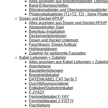
Alles anzeigen aus Blitzstromableiter, Übers
Band-Erdungsschellen
Blitzstromableiter und Überspannungsableiter
Photovoltaikableiter (T1+T2, T2) - Serie Phote
Dosen und Deckel AP/UP
Alles anzeigen aus Dosen und Deckel AP/UP
Abstandshalter Spot
Betonbau Installation
Deckenverteilerdosen
Dosen und Deckel Unterputz
Feuchtraum- Dosen Aufputz
Hohlwanddosen
Zubehör für gedämmte Fassaden
Kabel Leitungen + Zubehör
Alles anzeigen aus Kabel Leitungen + Zubehö
Alarmleitung
Baustellenleitungen
Brandmeldekabel
DATENKABEL CAT 5e/ 6/ 7
Durchführungssysteme
Erdkabel/Starkstromkabel
F-2YA2Y
Fernmeldekabel F-YAY
Fernmeldekabel J-Y(ST)Y
Flachleitung