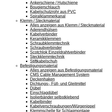
Ankerschiene / Hutschiene
Bougierschlauch
Kabelschutzrohr aus PVC
Spiralklammerkanal
Klemm / Steckmaterial
Alles anzeigen aus Klemm / Steckmaterial
Aderendhülsen
Kabelverbinder
Keramikklemmen
Schraubklemmtechnik
Schraubverbinder
Scotchlok Einzeldrahtverbinder
Steckklemmtechnik
Stiftkabelschuh
Befestigungsmaterial
Alles anzeigen aus Befestigungsmaterial
CMS Cable Management System
Deckenhaken
Dichtungs-, Füll- und Gleitmittel
Dübel
Einschlagdübel
Isolierbänder selbstklebend
Kabelbinder
Kabelverschraubungen/Würgenippel
Klemmschelle für Schlagmontage