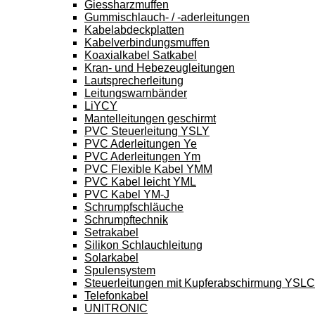
Giessharzmuffen
Gummischlauch- / -aderleitungen
Kabelabdeckplatten
Kabelverbindungsmuffen
Koaxialkabel Satkabel
Kran- und Hebezeugleitungen
Lautsprecherleitung
Leitungswarnbänder
LiYCY
Mantelleitungen geschirmt
PVC Steuerleitung YSLY
PVC Aderleitungen Ye
PVC Aderleitungen Ym
PVC Flexible Kabel YMM
PVC Kabel leicht YML
PVC Kabel YM-J
Schrumpfschläuche
Schrumpftechnik
Setrakabel
Silikon Schlauchleitung
Solarkabel
Spulensystem
Steuerleitungen mit Kupferabschirmung YSL
Telefonkabel
UNITRONIC