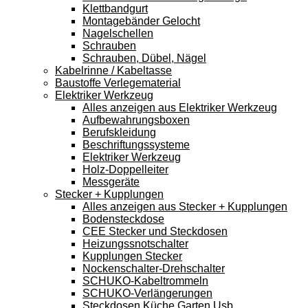
Klettbandgurt
Montagebänder Gelocht
Nagelschellen
Schrauben
Schrauben, Dübel, Nägel
Kabelrinne / Kabeltasse
Baustoffe Verlegematerial
Elektriker Werkzeug
Alles anzeigen aus Elektriker Werkzeug
Aufbewahrungsboxen
Berufskleidung
Beschriftungssysteme
Elektriker Werkzeug
Holz-Doppelleiter
Messgeräte
Stecker + Kupplungen
Alles anzeigen aus Stecker + Kupplungen
Bodensteckdose
CEE Stecker und Steckdosen
Heizungssnotschalter
Kupplungen Stecker
Nockenschalter-Drehschalter
SCHUKO-Kabeltrommeln
SCHUKO-Verlängerungen
Steckdosen Küche Garten Usb