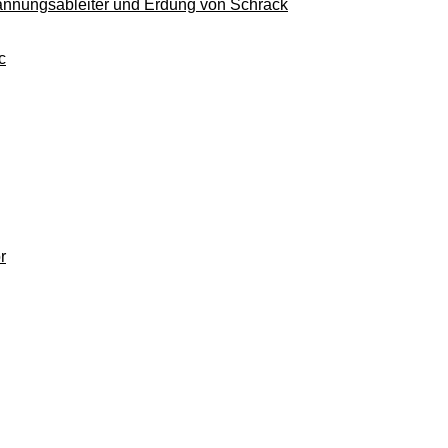
pannungsableiter und Erdung von Schrack
c
r