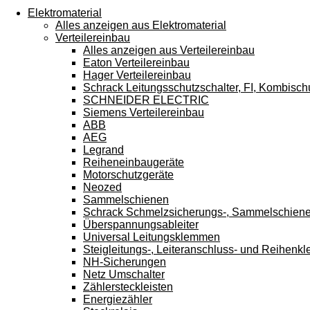
Touchgeräten
Elektromaterial
können
Alles anzeigen aus Elektromaterial
Touch-
Verteilereinbau
und
Alles anzeigen aus Verteilereinbau
Streichgesten
Eaton Verteilereinbau
verwenden.
Hager Verteilereinbau
Schrack Leitungsschutzschalter, FI, Kombisch
SCHNEIDER ELECTRIC
Siemens Verteilereinbau
ABB
AEG
Legrand
Reiheneinbaugeräte
Motorschutzgeräte
Neozed
Sammelschienen
Schrack Schmelzsicherungs-, Sammelschien
Überspannungsableiter
Universal Leitungsklemmen
Steigleitungs-, Leiteranschluss- und Reihen
NH-Sicherungen
Netz Umschalter
Zählersteckleisten
Energiezähler