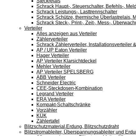
Steckrelais
Schrack Haupt-, Steuerschalter, Befehls-, Mel
Schrack Leistungs-, Lasttrennschalter
Schrack Schütze, thermische Überlastrelais, M
Schrack Steck-, Print-, Zeit-, Mess-, Überwach
Verteiler
Alles anzeigen aus Verteiler
Zählerverteiler
Schrack Zählerverteiler, Installationsverteile
AP / UP Eaton Verteiler
Hager Verteiler
AP Verteiler Klarsichtdeckel
Mehler Verteiler
AP Verteiler SPELSBERG
ABB Verteiler
Schneider Electric
CEE-Steckdosen-Kombination
Legrand Verteiler
ERA Verteiler
Kompakt-Schaltschränke
Vorzähler
KÜK
Zählertafel
Blitzschutzmaterial,Erdung, Blitzschutzdraht
Blitzstromableiter, Überspannungsableiter und Erd