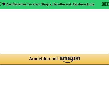
fizierter Trusted Shops Händler mit Käuferschutz
🇦🇹 ⭐ Top bewe