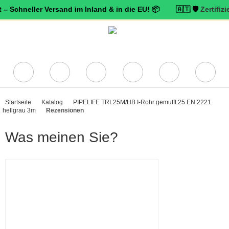
ller Versand im Inland & in die EU! 📦 🇦🇹 🛡️
Zertifizierter Tr
Startseite
Katalog
PIPELIFE TRL25M/HB I-Rohr gemufft 25 EN 2221
hellgrau 3m
Rezensionen
Was meinen Sie?