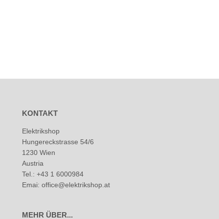
KONTAKT
Elektrikshop
Hungereckstrasse 54/6
1230 Wien
Austria
Tel.: +43 1 6000984
Emai: office@elektrikshop.at
MEHR ÜBER...