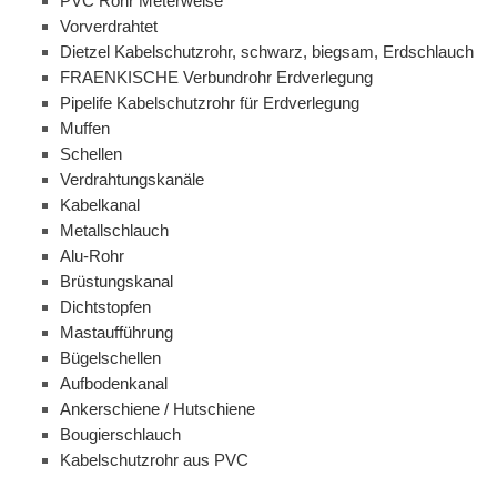
PVC Rohr Meterweise
Vorverdrahtet
Dietzel Kabelschutzrohr, schwarz, biegsam, Erdschlauch
FRAENKISCHE Verbundrohr Erdverlegung
Pipelife Kabelschutzrohr für Erdverlegung
Muffen
Schellen
Verdrahtungskanäle
Kabelkanal
Metallschlauch
Alu-Rohr
Brüstungskanal
Dichtstopfen
Mastaufführung
Bügelschellen
Aufbodenkanal
Ankerschiene / Hutschiene
Bougierschlauch
Kabelschutzrohr aus PVC
Spiralklammerkanal