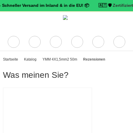
er Versand im Inland & in die EU! 📦 🇦🇹 🛡️
Zertifizierter Trus
Startseite
Katalog
YMM 4X1,5mm2 50m
Rezensionen
Was meinen Sie?