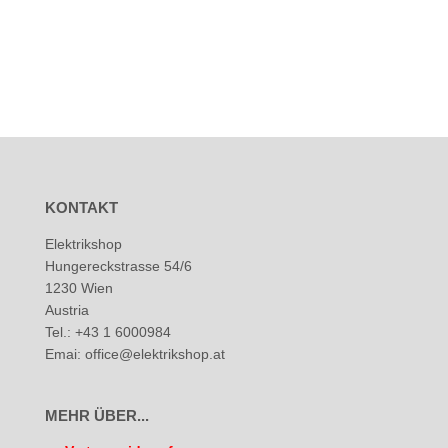
KONTAKT
Elektrikshop
Hungereckstrasse 54/6
1230 Wien
Austria
Tel.: +43 1 6000984
Emai: office@elektrikshop.at
MEHR ÜBER...