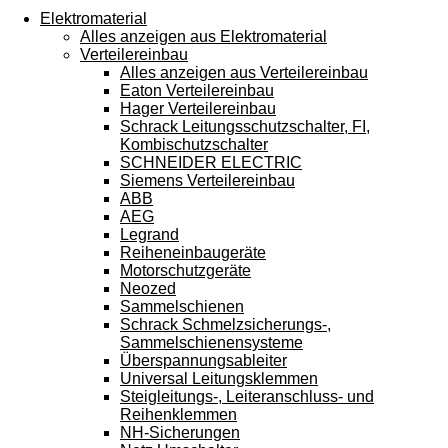
Touchgeräten
Elektromaterial
können
Alles anzeigen aus Elektromaterial
Touch-
Verteilereinbau
und
Alles anzeigen aus Verteilereinbau
Streichgesten
Eaton Verteilereinbau
verwenden.
Hager Verteilereinbau
Schrack Leitungsschutzschalter, FI,
Kombischutzschalter
SCHNEIDER ELECTRIC
Siemens Verteilereinbau
ABB
AEG
Legrand
Reiheneinbaugeräte
Motorschutzgeräte
Neozed
Sammelschienen
Schrack Schmelzsicherungs-,
Sammelschienensysteme
Überspannungsableiter
Universal Leitungsklemmen
Steigleitungs-, Leiteranschluss- und
Reihenklemmen
NH-Sicherungen