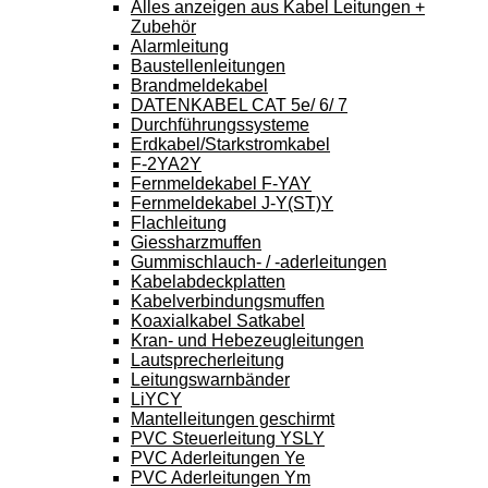
Alles anzeigen aus Kabel Leitungen +
Zubehör
Alarmleitung
Baustellenleitungen
Brandmeldekabel
DATENKABEL CAT 5e/ 6/ 7
Durchführungssysteme
Erdkabel/Starkstromkabel
F-2YA2Y
Fernmeldekabel F-YAY
Fernmeldekabel J-Y(ST)Y
Flachleitung
Giessharzmuffen
Gummischlauch- / -aderleitungen
Kabelabdeckplatten
Kabelverbindungsmuffen
Koaxialkabel Satkabel
Kran- und Hebezeugleitungen
Lautsprecherleitung
Leitungswarnbänder
LiYCY
Mantelleitungen geschirmt
PVC Steuerleitung YSLY
PVC Aderleitungen Ye
PVC Aderleitungen Ym