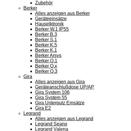
Zubehör
Berker
Alles anzeigen aus Berker
Geräteeinsätze
Hauselktronik
Berker W.1 IP55
Berker B.3
Berker S.1
Berker K.5
Berker K.1
Berker Arsys
Berker Q.1
Berker Q.x
Berker Q.3
Gira
Alles anzeigen aus Gira
Geräteanschlußdose UP/AP
Gira System 106
Gira System 55
Gira Unterputz Einsätze
Gira E2
Legrand
Alles anzeigen aus Legrand
Legrand Seano
Legrand Valena