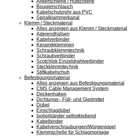
Ankerschiene / Hutschiene
Bougierschlauch
Kabelschutzrohr aus PVC
Spiralklammerkanal
Klemm / Steckmaterial
Alles anzeigen aus Klemm / Steckmaterial
Aderendhülsen
Kabelverbinder
Keramikklemmen
Schraubklemmtechnik
Schraubverbinder
Scotchlok Einzeldrahtverbinder
Steckklemmtechnik
Stiftkabelschuh
Befestigungsmaterial
Alles anzeigen aus Befestigungsmaterial
CMS Cable Management System
Deckenhaken
Dichtungs-, Füll- und Gleitmittel
Dübel
Einschlagdübel
Isolierbänder selbstklebend
Kabelbinder
Kabelverschraubungen/Würgenippel
Klemmschelle für Schlagmontage