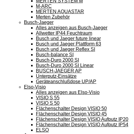
MERTEN SYSTEM M
M-ARC
MERTEN AQUASTAR
Merten Zubehör
Busch-Jaeger
Alles anzeigen aus Busch-Jaeger
Allwetter IP44 Feuchtraum
Busch und Jaeger future linear
Busch und Jaeger Plattform 63
Busch und Jaeger Reflex SI
Busch-balance SI
Busch-Duro 2000 SI
Busch-Duro 2000 SI Linear
BUSCH-JAEGER AP
Unterputz-Einsätze
Geräteanschlußdose UP/AP
Elso-Visio
Alles anzeigen aus Elso-Visio
VISIO S 55
VISIO S 50
Flächenschalter Design VISIO 50
Flächenschalter Design VISIO 45
Flächenschalter Design VISIO Aufputz IP20
Flächenschalter Design VISIO Aufputz IP54
ELSO