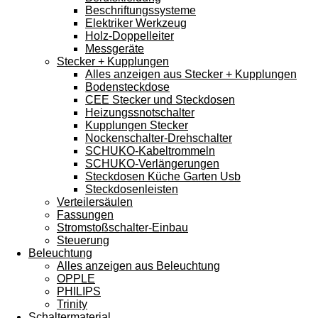
Beschriftungssysteme
Elektriker Werkzeug
Holz-Doppelleiter
Messgeräte
Stecker + Kupplungen
Alles anzeigen aus Stecker + Kupplungen
Bodensteckdose
CEE Stecker und Steckdosen
Heizungssnotschalter
Kupplungen Stecker
Nockenschalter-Drehschalter
SCHUKO-Kabeltrommeln
SCHUKO-Verlängerungen
Steckdosen Küche Garten Usb
Steckdosenleisten
Verteilersäulen
Fassungen
Stromstoßschalter-Einbau
Steuerung
Beleuchtung
Alles anzeigen aus Beleuchtung
OPPLE
PHILIPS
Trinity
Schaltermaterial