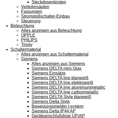
Steckdosenleisten
Verteilersäulen
Fassungen
Stromstoßschalter-Einbau
Steuerung
Beleuchtung
Alles anzeigen aus Beleuchtung
OPPLE
PHILIPS
Trinity
Schaltermaterial
Alles anzeigen aus Schaltermaterial
Siemens
Alles anzeigen aus Siemens
Siemens DELTA miro Glas
Siemens Einsätze
Siemens DELTA line titanweiß
Siemens DELTA line elektroweiß
Siemens DELTA line aluminiummetallic
Siemens DELTA line carbonmetallic
Siemens DELTA Style titanweiß
Siemens Delta Style
Bewegungsmelder I-system
Siemens Delta IP44 AP
Geräteanschlußdose UP/AP