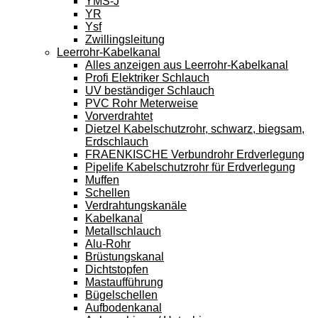
YMS-J
YR
Ysf
Zwillingsleitung
Leerrohr-Kabelkanal
Alles anzeigen aus Leerrohr-Kabelkanal
Profi Elektriker Schlauch
UV beständiger Schlauch
PVC Rohr Meterweise
Vorverdrahtet
Dietzel Kabelschutzrohr, schwarz, biegsam,
Erdschlauch
FRAENKISCHE Verbundrohr Erdverlegung
Pipelife Kabelschutzrohr für Erdverlegung
Muffen
Schellen
Verdrahtungskanäle
Kabelkanal
Metallschlauch
Alu-Rohr
Brüstungskanal
Dichtstopfen
Mastaufführung
Bügelschellen
Aufbodenkanal