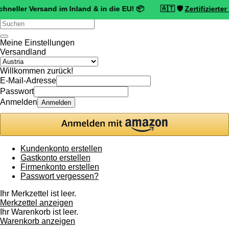
Versand im Inland & in die EU! 📦 🇦🇹 🛡️
Zertifizierter Trusted
Verwende
die
Pfeile
Meine Einstellungen
nach
Versandland
oben
und
Willkommen zurück!
unten,
E-Mail-Adresse
um
Passwort
das
Anmelden
Anmelden
verfügbare
Ergebnis
auszuwählen.
Drücke
die
Kundenkonto erstellen
Eingabetaste,
Gastkonto erstellen
um
Firmenkonto erstellen
zum
Passwort vergessen?
ausgewählten
Suchergebnis
Ihr Merkzettel ist leer.
zu
Merkzettel anzeigen
gelangen.
Ihr Warenkorb ist leer.
Benutzer
Warenkorb anzeigen
von