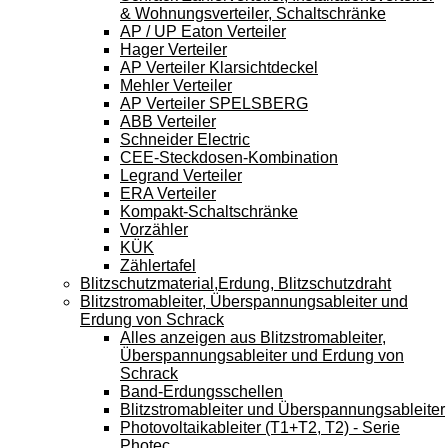
& Wohnungsverteiler, Schaltschränke
AP / UP Eaton Verteiler
Hager Verteiler
AP Verteiler Klarsichtdeckel
Mehler Verteiler
AP Verteiler SPELSBERG
ABB Verteiler
Schneider Electric
CEE-Steckdosen-Kombination
Legrand Verteiler
ERA Verteiler
Kompakt-Schaltschränke
Vorzähler
KÜK
Zählertafel
Blitzschutzmaterial,Erdung, Blitzschutzdraht
Blitzstromableiter, Überspannungsableiter und
Erdung von Schrack
Alles anzeigen aus Blitzstromableiter,
Überspannungsableiter und Erdung von
Schrack
Band-Erdungsschellen
Blitzstromableiter und Überspannungsableiter
Photovoltaikableiter (T1+T2, T2) - Serie
Photec