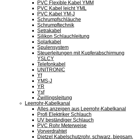
PVC Flexible Kabel YMM
PVC Kabel leicht YML
PVC Kabel YM-J
Schrumpfschläuche
Schrumpftechnik
Setrakabel
Silikon Schlauchleitung
Solarkabel
Spulensystem
Steuerleitungen mit Kupferabschirmung
YSLCY
Telefonkabel
UNITRONIC
Yf
YMS-J
YR
Ysf
Zwillingsleitung
Leerrohr-Kabelkanal
Alles anzeigen aus Leerrohr-Kabelkanal
Profi Elektriker Schlauch
UV beständiger Schlauch
PVC Rohr Meterweise
Vorverdrahtet
Dietzel Kabelschutzrohr, schwarz, biegsam,