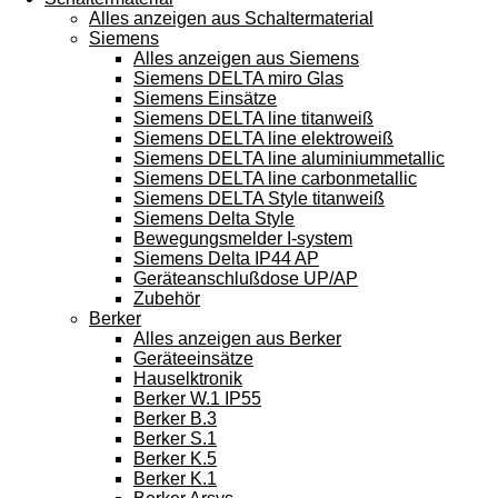
Alles anzeigen aus Schaltermaterial
Siemens
Alles anzeigen aus Siemens
Siemens DELTA miro Glas
Siemens Einsätze
Siemens DELTA line titanweiß
Siemens DELTA line elektroweiß
Siemens DELTA line aluminiummetallic
Siemens DELTA line carbonmetallic
Siemens DELTA Style titanweiß
Siemens Delta Style
Bewegungsmelder I-system
Siemens Delta IP44 AP
Geräteanschlußdose UP/AP
Zubehör
Berker
Alles anzeigen aus Berker
Geräteeinsätze
Hauselktronik
Berker W.1 IP55
Berker B.3
Berker S.1
Berker K.5
Berker K.1