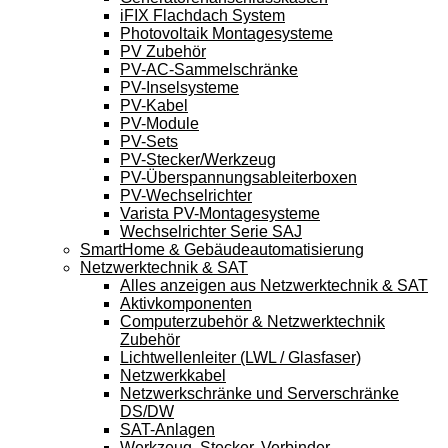
iFIX Flachdach System
Photovoltaik Montagesysteme
PV Zubehör
PV-AC-Sammelschränke
PV-Inselsysteme
PV-Kabel
PV-Module
PV-Sets
PV-Stecker/Werkzeug
PV-Überspannungsableiterboxen
PV-Wechselrichter
Varista PV-Montagesysteme
Wechselrichter Serie SAJ
SmartHome & Gebäudeautomatisierung
Netzwerktechnik & SAT
Alles anzeigen aus Netzwerktechnik & SAT
Aktivkomponenten
Computerzubehör & Netzwerktechnik
Zubehör
Lichtwellenleiter (LWL / Glasfaser)
Netzwerkkabel
Netzwerkschränke und Serverschränke
DS/DW
SAT-Anlagen
Werkzeug, Stecker, Verbinder,...