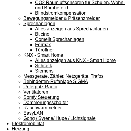
CO2 Raumluftsensoren für Schulen, Wohn-
und Bürobereich
Blindstromkompensation
Bewegungsmelder & Präsenzmelder
Sprechanlagen
Alles anzeigen aus Sprechanlagen
Bticino
Comelit Sprechanlagen
Fermax
Türöffner
KNX - Smart Home
Alles anzeigen aus KNX - Smart Home
Schrack
Siemens
Messgeräte, Zähler, Netzgeräte, Trafos
Behinderten-Rufanlage SIGMA
Unterputz Radio
Ventilatoren
Somfy Steuerung
Dämmerungsschalter
Rauchwarnmelder
EasyLAN
Gong / Syrene/ Hupe / Lichtsignale
Elektromobilität
Heizung