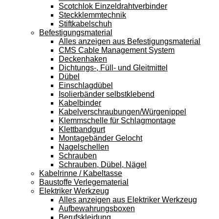
Scotchlok Einzeldrahtverbinder
Steckklemmtechnik
Stiftkabelschuh
Befestigungsmaterial
Alles anzeigen aus Befestigungsmaterial
CMS Cable Management System
Deckenhaken
Dichtungs-, Füll- und Gleitmittel
Dübel
Einschlagdübel
Isolierbänder selbstklebend
Kabelbinder
Kabelverschraubungen/Würgenippel
Klemmschelle für Schlagmontage
Klettbandgurt
Montagebänder Gelocht
Nagelschellen
Schrauben
Schrauben, Dübel, Nägel
Kabelrinne / Kabeltasse
Baustoffe Verlegematerial
Elektriker Werkzeug
Alles anzeigen aus Elektriker Werkzeug
Aufbewahrungsboxen
Berufskleidung