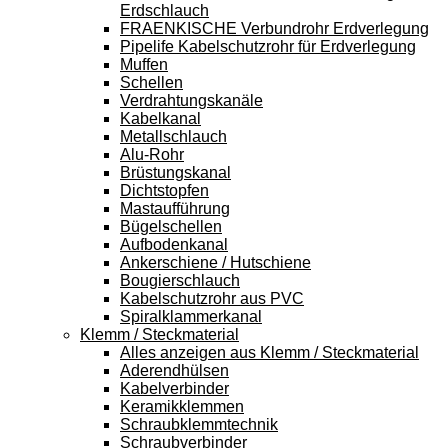
Erdschlauch
FRAENKISCHE Verbundrohr Erdverlegung
Pipelife Kabelschutzrohr für Erdverlegung
Muffen
Schellen
Verdrahtungskanäle
Kabelkanal
Metallschlauch
Alu-Rohr
Brüstungskanal
Dichtstopfen
Mastaufführung
Bügelschellen
Aufbodenkanal
Ankerschiene / Hutschiene
Bougierschlauch
Kabelschutzrohr aus PVC
Spiralklammerkanal
Klemm / Steckmaterial
Alles anzeigen aus Klemm / Steckmaterial
Aderendhülsen
Kabelverbinder
Keramikklemmen
Schraubklemmtechnik
Schraubverbinder