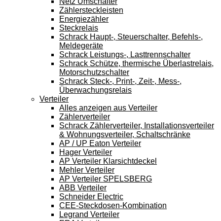
Netz Umschalter
Zählersteckleisten
Energiezähler
Steckrelais
Schrack Haupt-, Steuerschalter, Befehls-,
Meldegeräte
Schrack Leistungs-, Lasttrennschalter
Schrack Schütze, thermische Überlastrelais,
Motorschutzschalter
Schrack Steck-, Print-, Zeit-, Mess-,
Überwachungsrelais
Verteiler
Alles anzeigen aus Verteiler
Zählerverteiler
Schrack Zählerverteiler, Installationsverteiler
& Wohnungsverteiler, Schaltschränke
AP / UP Eaton Verteiler
Hager Verteiler
AP Verteiler Klarsichtdeckel
Mehler Verteiler
AP Verteiler SPELSBERG
ABB Verteiler
Schneider Electric
CEE-Steckdosen-Kombination
Legrand Verteiler