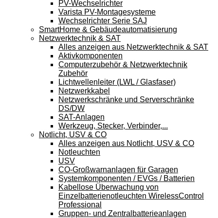
PV-Wechselrichter
Varista PV-Montagesysteme
Wechselrichter Serie SAJ
SmartHome & Gebäudeautomatisierung
Netzwerktechnik & SAT
Alles anzeigen aus Netzwerktechnik & SAT
Aktivkomponenten
Computerzubehör & Netzwerktechnik
Zubehör
Lichtwellenleiter (LWL / Glasfaser)
Netzwerkkabel
Netzwerkschränke und Serverschränke
DS/DW
SAT-Anlagen
Werkzeug, Stecker, Verbinder,...
Notlicht, USV & CO
Alles anzeigen aus Notlicht, USV & CO
Notleuchten
USV
CO-Großwarnanlagen für Garagen
Systemkomponenten / EVGs / Batterien
Kabellose Überwachung von
Einzelbatterienotleuchten WirelessControl
Professional
Gruppen- und Zentralbatterieanlagen