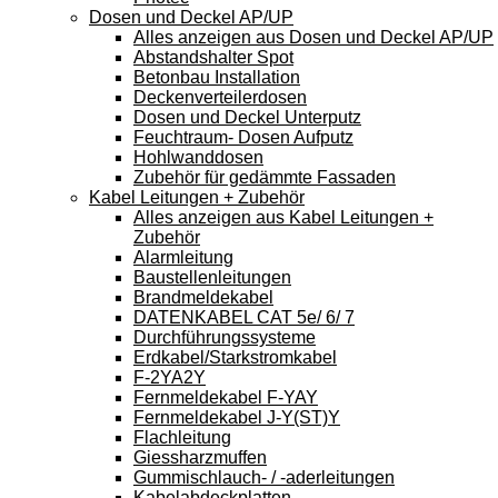
Dosen und Deckel AP/UP
Alles anzeigen aus Dosen und Deckel AP/UP
Abstandshalter Spot
Betonbau Installation
Deckenverteilerdosen
Dosen und Deckel Unterputz
Feuchtraum- Dosen Aufputz
Hohlwanddosen
Zubehör für gedämmte Fassaden
Kabel Leitungen + Zubehör
Alles anzeigen aus Kabel Leitungen +
Zubehör
Alarmleitung
Baustellenleitungen
Brandmeldekabel
DATENKABEL CAT 5e/ 6/ 7
Durchführungssysteme
Erdkabel/Starkstromkabel
F-2YA2Y
Fernmeldekabel F-YAY
Fernmeldekabel J-Y(ST)Y
Flachleitung
Giessharzmuffen
Gummischlauch- / -aderleitungen
Kabelabdeckplatten