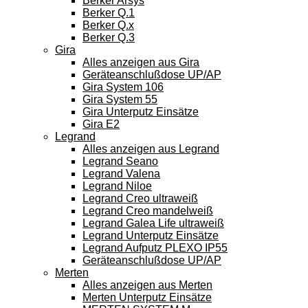
Berker Arsys
Berker Q.1
Berker Q.x
Berker Q.3
Gira
Alles anzeigen aus Gira
Geräteanschlußdose UP/AP
Gira System 106
Gira System 55
Gira Unterputz Einsätze
Gira E2
Legrand
Alles anzeigen aus Legrand
Legrand Seano
Legrand Valena
Legrand Niloe
Legrand Creo ultraweiß
Legrand Creo mandelweiß
Legrand Galea Life ultraweiß
Legrand Unterputz Einsätze
Legrand Aufputz PLEXO IP55
Geräteanschlußdose UP/AP
Merten
Alles anzeigen aus Merten
Merten Unterputz Einsätze