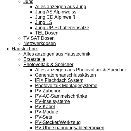
Jung
Alles anzeigen aus Jung
Jung AS Alpinweiss
Jung CD Alpinweiß
Jung LS
Jung UP Schaltereinsätze
TEL Dosen
TV SAT Dosen
Netzwerkdosen
Haustechnik
Alles anzeigen aus Haustechnik
Ersatzteile
Photovoltaik & Speicher
Alles anzeigen aus Photovoltaik & Speicher
Generatorenanschlusskästen
iFIX Flachdach System
Photovoltaik Montagesysteme
PV Zubehör
PV-AC-Sammelschränke
PV-Inselsysteme
PV-Kabel
PV-Module
PV-Sets
PV-Stecker/Werkzeug
PV-Überspannungsableiterboxen