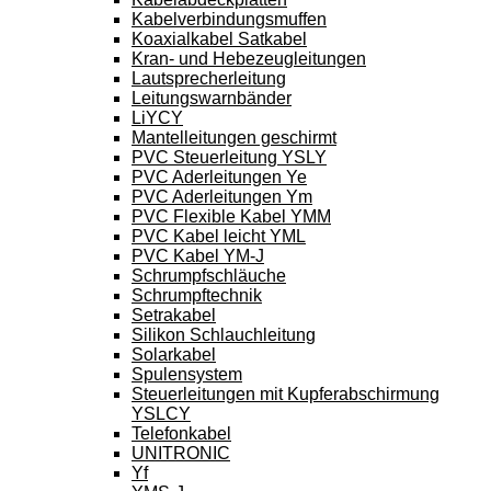
Kabelverbindungsmuffen
Koaxialkabel Satkabel
Kran- und Hebezeugleitungen
Lautsprecherleitung
Leitungswarnbänder
LiYCY
Mantelleitungen geschirmt
PVC Steuerleitung YSLY
PVC Aderleitungen Ye
PVC Aderleitungen Ym
PVC Flexible Kabel YMM
PVC Kabel leicht YML
PVC Kabel YM-J
Schrumpfschläuche
Schrumpftechnik
Setrakabel
Silikon Schlauchleitung
Solarkabel
Spulensystem
Steuerleitungen mit Kupferabschirmung
YSLCY
Telefonkabel
UNITRONIC
Yf