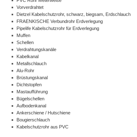
PVC Rohr Meterweise
Vorverdrahtet
Dietzel Kabelschutzrohr, schwarz, biegsam, Erdschlauch
FRAENKISCHE Verbundrohr Erdverlegung
Pipelife Kabelschutzrohr für Erdverlegung
Muffen
Schellen
Verdrahtungskanäle
Kabelkanal
Metallschlauch
Alu-Rohr
Brüstungskanal
Dichtstopfen
Mastaufführung
Bügelschellen
Aufbodenkanal
Ankerschiene / Hutschiene
Bougierschlauch
Kabelschutzrohr aus PVC
Spiralklammerkanal