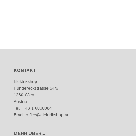
KONTAKT
Elektrikshop
Hungereckstrasse 54/6
1230 Wien
Austria
Tel.: +43 1 6000984
Emai: office@elektrikshop.at
MEHR ÜBER...