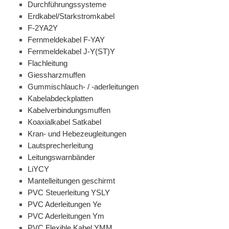
Durchführungssysteme
Erdkabel/Starkstromkabel
F-2YA2Y
Fernmeldekabel F-YAY
Fernmeldekabel J-Y(ST)Y
Flachleitung
Giessharzmuffen
Gummischlauch- / -aderleitungen
Kabelabdeckplatten
Kabelverbindungsmuffen
Koaxialkabel Satkabel
Kran- und Hebezeugleitungen
Lautsprecherleitung
Leitungswarnbänder
LiYCY
Mantelleitungen geschirmt
PVC Steuerleitung YSLY
PVC Aderleitungen Ye
PVC Aderleitungen Ym
PVC Flexible Kabel YMM