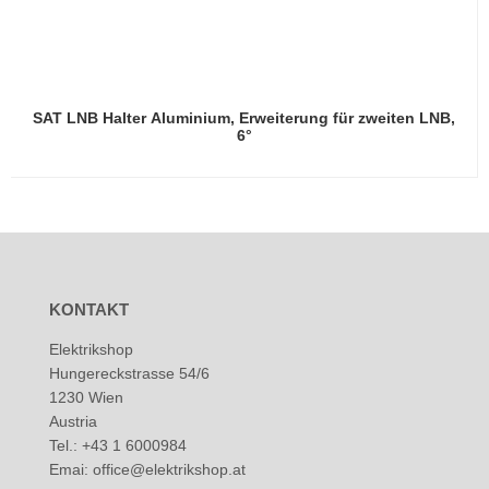
SAT LNB Halter Aluminium, Erweiterung für zweiten LNB,
6°
KONTAKT
Elektrikshop
Hungereckstrasse 54/6
1230 Wien
Austria
Tel.: +43 1 6000984
Emai: office@elektrikshop.at