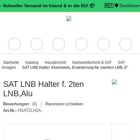
eller Versand im Inland & in die EU! 📦 🇦🇹 🛡️
Zertifizierter Tr
Startseite
Katalog
Haustechnik
Netzwerktechnik & SAT
SAT-
Anlagen
SAT LNB Halter Aluminium, Erweiterung für zweiten LNB, 6°
SAT LNB Halter f. 2ten
LNB,Alu
Bewertungen:
(0)
|
Rezension schreiben
Art.Nr.:
HSATZLH2A-