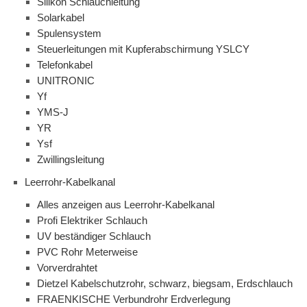
Silikon Schlauchleitung
Solarkabel
Spulensystem
Steuerleitungen mit Kupferabschirmung YSLCY
Telefonkabel
UNITRONIC
Yf
YMS-J
YR
Ysf
Zwillingsleitung
Leerrohr-Kabelkanal
Alles anzeigen aus Leerrohr-Kabelkanal
Profi Elektriker Schlauch
UV beständiger Schlauch
PVC Rohr Meterweise
Vorverdrahtet
Dietzel Kabelschutzrohr, schwarz, biegsam, Erdschlauch
FRAENKISCHE Verbundrohr Erdverlegung