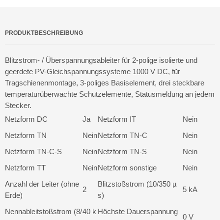
PRODUKTBESCHREIBUNG
Blitzstrom- / Überspannungsableiter für 2-polige isolierte und
geerdete PV-Gleichspannungssysteme 1000 V DC, für
Tragschienenmontage, 3-poliges Basiselement, drei steckbare
temperaturüberwachte Schutzelemente, Statusmeldung an jedem
Stecker.
Netzform DC
Ja
Netzform IT
Nein
Netzform TN
Nein
Netzform TN-C
Nein
Netzform TN-C-S
Nein
Netzform TN-S
Nein
Netzform TT
Nein
Netzform sonstige
Nein
Anzahl der Leiter (ohne
Blitzstoßstrom (10/350 µ
2
5 kA
Erde)
s)
Nennableitstoßstrom (8/
40 k
Höchste Dauerspannung
0 V