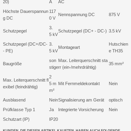
20)
A
AC
Höchste Dauerspannun
117
Nennspannung DC
875 V
g DC
0 V
3.
Schutzpegel
Schutzpegel (DC+ - DC-)
3.5 kV
5 kV
Schutzpegel (DC+/DC-
3.
Hutschien
Montageart
- PE)
5 kV
e TH35
son
Max. Leiterquerschnitt sta
Baugröße
35 mm²
stige
rr (ein-/mehrdrähtig)
2
Max. Leiterquerschnitt fl
5 m
Mit Fernmeldekontakt
Nein
exibel (feindrähtig)
m²
Ausblasend
Nein
Signalisierung am Gerät
optisch
Prüfklasse Typ 1
Ja
Integrierte Vorsicherung
Nein
Schutzart (IP)
IP20
KUNDEN, DIE DIESEN ARTIKEL KAUFTEN, HABEN AUCH FOLGENDE