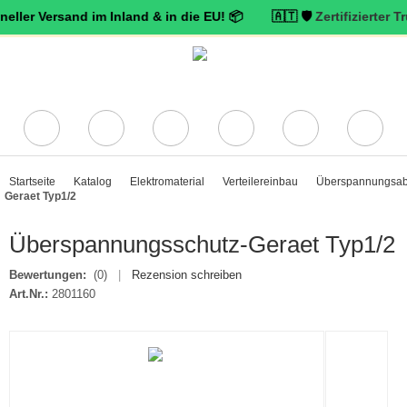
ersand im Inland & in die EU! 📦 🇦🇹 🛡️
Zertifizierter Trusted S
Startseite
Katalog
Elektromaterial
Verteilereinbau
Überspannungsabl
Geraet Typ1/2
Überspannungsschutz-Geraet Typ1/2
Bewertungen:
(0)
|
Rezension schreiben
Art.Nr.:
2801160