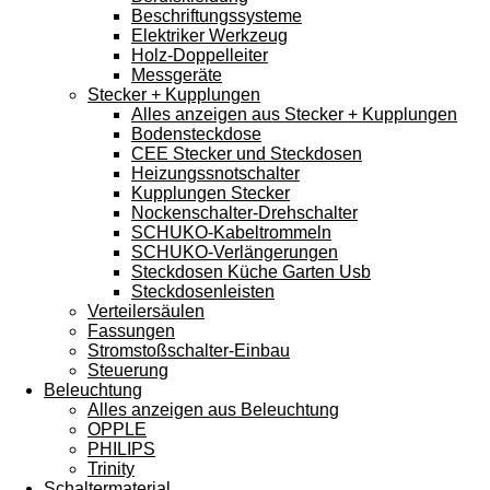
Beschriftungssysteme
Elektriker Werkzeug
Holz-Doppelleiter
Messgeräte
Stecker + Kupplungen
Alles anzeigen aus Stecker + Kupplungen
Bodensteckdose
CEE Stecker und Steckdosen
Heizungssnotschalter
Kupplungen Stecker
Nockenschalter-Drehschalter
SCHUKO-Kabeltrommeln
SCHUKO-Verlängerungen
Steckdosen Küche Garten Usb
Steckdosenleisten
Verteilersäulen
Fassungen
Stromstoßschalter-Einbau
Steuerung
Beleuchtung
Alles anzeigen aus Beleuchtung
OPPLE
PHILIPS
Trinity
Schaltermaterial