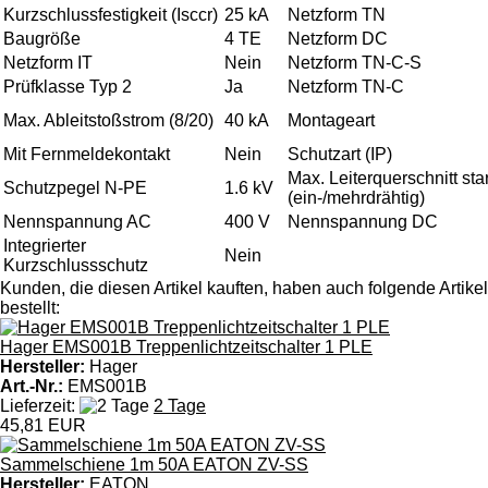
Kurzschlussfestigkeit (Isccr)
25 kA
Netzform TN
Baugröße
4 TE
Netzform DC
Netzform IT
Nein
Netzform TN-C-S
Prüfklasse Typ 2
Ja
Netzform TN-C
Max. Ableitstoßstrom (8/20)
40 kA
Montageart
Mit Fernmeldekontakt
Nein
Schutzart (IP)
Max. Leiterquerschnitt sta
Schutzpegel N-PE
1.6 kV
(ein-/mehrdrähtig)
Nennspannung AC
400 V
Nennspannung DC
Integrierter
Nein
Kurzschlussschutz
Kunden, die diesen Artikel kauften, haben auch folgende Artikel
bestellt:
Hager EMS001B Treppenlichtzeitschalter 1 PLE
Hersteller:
Hager
Art.-Nr.:
EMS001B
Lieferzeit:
2 Tage
45,81 EUR
Sammelschiene 1m 50A EATON ZV-SS
Hersteller:
EATON