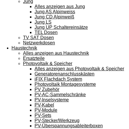
Jung
Alles anzeigen aus Jung
Jung AS Alpinweiss
Jung CD Alpinweiß
Jung LS
Jung UP Schaltereinsätze
TEL Dosen
TV SAT Dosen
Netzwerkdosen
Haustechnik
Alles anzeigen aus Haustechnik
Ersatzteile
Photovoltaik & Speicher
Alles anzeigen aus Photovoltaik & Speicher
Generatorenanschlusskästen
iFIX Flachdach System
Photovoltaik Montagesysteme
PV Zubehör
PV-AC-Sammelschränke
PV-Inselsysteme
PV-Kabel
PV-Module
PV-Sets
PV-Stecker/Werkzeug
PV-Überspannungsableiterboxen