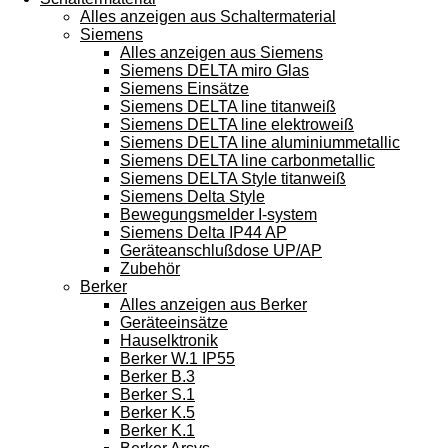
Alles anzeigen aus Schaltermaterial
Siemens
Alles anzeigen aus Siemens
Siemens DELTA miro Glas
Siemens Einsätze
Siemens DELTA line titanweiß
Siemens DELTA line elektroweiß
Siemens DELTA line aluminiummetallic
Siemens DELTA line carbonmetallic
Siemens DELTA Style titanweiß
Siemens Delta Style
Bewegungsmelder I-system
Siemens Delta IP44 AP
Geräteanschlußdose UP/AP
Zubehör
Berker
Alles anzeigen aus Berker
Geräteeinsätze
Hauselktronik
Berker W.1 IP55
Berker B.3
Berker S.1
Berker K.5
Berker K.1