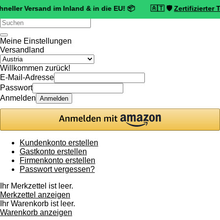
ersand im Inland & in die EU! 📦 🇦🇹 🛡️
Zertifizierter Trusted S
Verwende
die
Pfeile
Meine Einstellungen
nach
Versandland
oben
und
Willkommen zurück!
unten,
E-Mail-Adresse
um
Passwort
das
Anmelden
Anmelden
verfügbare
Ergebnis
auszuwählen.
Drücke
die
Kundenkonto erstellen
Eingabetaste,
Gastkonto erstellen
um
Firmenkonto erstellen
zum
Passwort vergessen?
ausgewählten
Suchergebnis
Ihr Merkzettel ist leer.
zu
Merkzettel anzeigen
gelangen.
Ihr Warenkorb ist leer.
Benutzer
Warenkorb anzeigen
von