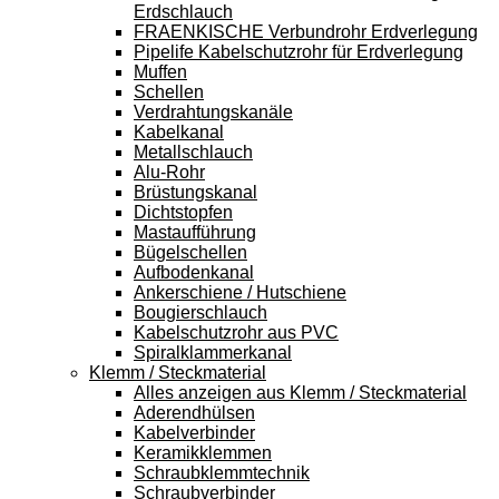
Erdschlauch
FRAENKISCHE Verbundrohr Erdverlegung
Pipelife Kabelschutzrohr für Erdverlegung
Muffen
Schellen
Verdrahtungskanäle
Kabelkanal
Metallschlauch
Alu-Rohr
Brüstungskanal
Dichtstopfen
Mastaufführung
Bügelschellen
Aufbodenkanal
Ankerschiene / Hutschiene
Bougierschlauch
Kabelschutzrohr aus PVC
Spiralklammerkanal
Klemm / Steckmaterial
Alles anzeigen aus Klemm / Steckmaterial
Aderendhülsen
Kabelverbinder
Keramikklemmen
Schraubklemmtechnik
Schraubverbinder