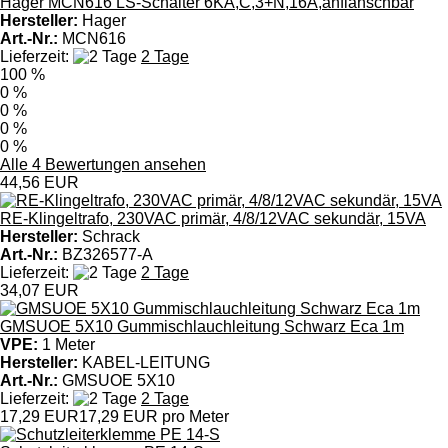
Hager MCN616 LS-Schalter 6KA,C,3+N,16A,anflanschbar
Hersteller:
Hager
Art.-Nr.:
MCN616
Lieferzeit:
2 Tage
100 %
0 %
0 %
0 %
0 %
Alle 4 Bewertungen ansehen
44,56 EUR
RE-Klingeltrafo, 230VAC primär, 4/8/12VAC sekundär, 15VA
Hersteller:
Schrack
Art.-Nr.:
BZ326577-A
Lieferzeit:
2 Tage
34,07 EUR
GMSUOE 5X10 Gummischlauchleitung Schwarz Eca 1m
VPE:
1 Meter
Hersteller:
KABEL-LEITUNG
Art.-Nr.:
GMSUOE 5X10
Lieferzeit:
2 Tage
17,29 EUR
17,29 EUR pro Meter