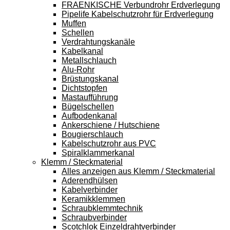
FRAENKISCHE Verbundrohr Erdverlegung
Pipelife Kabelschutzrohr für Erdverlegung
Muffen
Schellen
Verdrahtungskanäle
Kabelkanal
Metallschlauch
Alu-Rohr
Brüstungskanal
Dichtstopfen
Mastaufführung
Bügelschellen
Aufbodenkanal
Ankerschiene / Hutschiene
Bougierschlauch
Kabelschutzrohr aus PVC
Spiralklammerkanal
Klemm / Steckmaterial
Alles anzeigen aus Klemm / Steckmaterial
Aderendhülsen
Kabelverbinder
Keramikklemmen
Schraubklemmtechnik
Schraubverbinder
Scotchlok Einzeldrahtverbinder