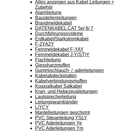
Alles anzeigen aus Kabel Leitungen +
Zubehör
Alarmleitung
Baustellenleitungen
Brandmeldekabel
DATENKABEL CAT 5e/ 6/ 7
Durchführungssysteme
Erdkabel/Starkstromkabel
F-2YA2Y
Fernmeldekabel F-YAY
Fernmeldekabel J-Y(ST)Y
Flachleitung
Giessharzmuffen
Gummischlauch- / -aderleitungen
Kabelabdeckplatten
Kabelverbindungsmuffen
Koaxialkabel Satkabel
Kran- und Hebezeugleitungen
Lautsprecherleitung
Leitungswarnbänder
LiYCY
Mantelleitungen geschirmt
PVC Steuerleitung YSLY
PVC Aderleitungen Ye
PVC Aderleitungen Ym