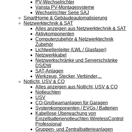
PV-Wechselrichter
Varista PV-Montagesysteme
Wechselrichter Serie SAJ
SmartHome & Gebäudeautomatisierung
Netzwerktechnik & SAT
Alles anzeigen aus Netzwerktechnik & SAT
Aktivkomponenten
Computerzubehör & Netzwerktechnik
Zubehör
Lichtwellenleiter (LWL / Glasfaser)
Netzwerkkabel
Netzwerkschränke und Serverschränke
DS/DW
SAT-Anlagen
Werkzeug, Stecker, Verbinder,...
Notlicht, USV & CO
Alles anzeigen aus Notlicht, USV & CO
Notleuchten
USV
CO-Großwarnanlagen für Garagen
Systemkomponenten / EVGs / Batterien
Kabellose Überwachung von
Einzelbatterienotleuchten WirelessControl
Professional
Gruppen- und Zentralbatterieanlagen