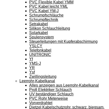
PVC Flexible Kabel YMM
PVC Kabel leicht YML
PVC Kabel YM-J
Schrumpfschläuche
Schrumpftechnik
Setrakabel
Silikon Schlauchleitung
Solarkabel
Spulensystem
Steuerleitungen mit Kupferabschirmung
YSLCY
Telefonkabel
UNITRONIC
Yf
YMS-J
YR
Ysf
Zwillingsleitung
Leerrohr-Kabelkanal
Alles anzeigen aus Leerrohr-Kabelkanal
Profi Elektriker Schlauch
UV beständiger Schlauch
PVC Rohr Meterweise
Vorverdrahtet
Dietzel Kabelschutzrohr, schwarz, biegsam,