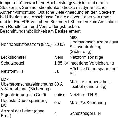
temperaturüberwachtem Hochleistungsvaristor und einem
Stecker als Summenstromfunkenstrecke mit dynamischer
Abtrennvorrichtung. Optische Defektmeldung an den Steckern
bei Überlastung. Anschlüsse für die aktiven Leiter von unten
und für Erde/PE von oben. Biconnect-Klemmen zum Anschluss
von Rundleitern und Verdrahtungsbrücken.
Beschriftungsmöglichkeit am Basiselement.
Max.
Überstromschutzeinrichtu
Nennableitstoßstrom (8/20)
20 kA
Stichverdrahtung
(Sicherung)
Leckstromfrei
Nein
Netzform sonstige
Schutzpegel
1.35 kV
Integrierte Vorsicherung
Höchste Dauerspannung
Netzform TT
Ja
AC
Max.
Max. Leiterquerschnitt
Überstromschutzeinrichtung
80 A
flexibel (feindrähtig)
V-Verdrahtung (Sicherung)
Signalisierung am Gerät
optisch
Netzform TN-S
Höchste Dauerspannung
0 V
Max. PV-Spannung
DC
Anzahl der Leiter (ohne
4
Schutzpegel L-N
Erde)