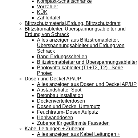
Kompakt-Schaltschränke
Vorzähler
KÜK
Zählertafel
Blitzschutzmaterial,Erdung, Blitzschutzdraht
Blitzstromableiter, Überspannungsableiter und
Erdung von Schrack
Alles anzeigen aus Blitzstromableiter,
Überspannungsableiter und Erdung von
Schrack
Band-Erdungsschellen
Blitzstromableiter und Überspannungsableiter
Photovoltaikableiter (T1+T2, T2) - Serie
Photec
Dosen und Deckel AP/UP
Alles anzeigen aus Dosen und Deckel AP/UP
Abstandshalter Spot
Betonbau Installation
Deckenverteilerdosen
Dosen und Deckel Unterputz
Feuchtraum- Dosen Aufputz
Hohlwanddosen
Zubehör für gedämmte Fassaden
Kabel Leitungen + Zubehör
Alles anzeigen aus Kabel Leitungen +