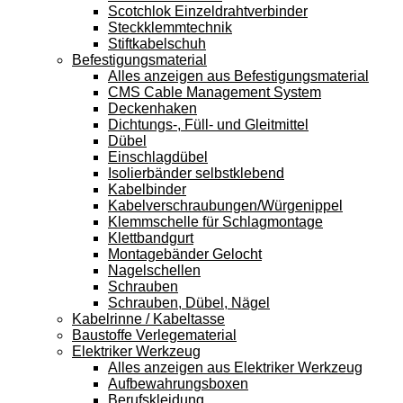
Scotchlok Einzeldrahtverbinder
Steckklemmtechnik
Stiftkabelschuh
Befestigungsmaterial
Alles anzeigen aus Befestigungsmaterial
CMS Cable Management System
Deckenhaken
Dichtungs-, Füll- und Gleitmittel
Dübel
Einschlagdübel
Isolierbänder selbstklebend
Kabelbinder
Kabelverschraubungen/Würgenippel
Klemmschelle für Schlagmontage
Klettbandgurt
Montagebänder Gelocht
Nagelschellen
Schrauben
Schrauben, Dübel, Nägel
Kabelrinne / Kabeltasse
Baustoffe Verlegematerial
Elektriker Werkzeug
Alles anzeigen aus Elektriker Werkzeug
Aufbewahrungsboxen
Berufskleidung