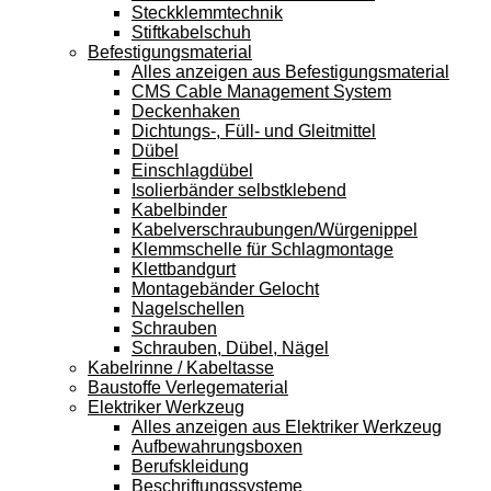
Steckklemmtechnik
Stiftkabelschuh
Befestigungsmaterial
Alles anzeigen aus Befestigungsmaterial
CMS Cable Management System
Deckenhaken
Dichtungs-, Füll- und Gleitmittel
Dübel
Einschlagdübel
Isolierbänder selbstklebend
Kabelbinder
Kabelverschraubungen/Würgenippel
Klemmschelle für Schlagmontage
Klettbandgurt
Montagebänder Gelocht
Nagelschellen
Schrauben
Schrauben, Dübel, Nägel
Kabelrinne / Kabeltasse
Baustoffe Verlegematerial
Elektriker Werkzeug
Alles anzeigen aus Elektriker Werkzeug
Aufbewahrungsboxen
Berufskleidung
Beschriftungssysteme