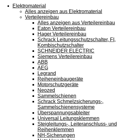
Touchgeräten
Elektromaterial
können
Alles anzeigen aus Elektromaterial
Touch-
Verteilereinbau
und
Alles anzeigen aus Verteilereinbau
Streichgesten
Eaton Verteilereinbau
verwenden.
Hager Verteilereinbau
Schrack Leitungsschutzschalter, FI,
Kombischutzschalter
SCHNEIDER ELECTRIC
Siemens Verteilereinbau
ABB
AEG
Legrand
Reiheneinbaugeräte
Motorschutzgeräte
Neozed
Sammelschienen
Schrack Schmelzsicherungs-,
Sammelschienensysteme
Überspannungsableiter
Universal Leitungsklemmen
Steigleitungs-, Leiteranschluss- und
Reihenklemmen
NH-Sicherungen