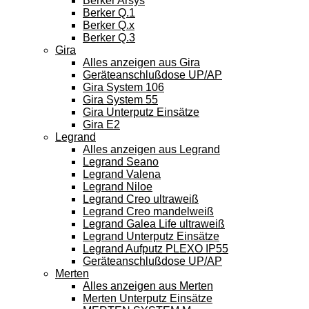
Berker Arsys
Berker Q.1
Berker Q.x
Berker Q.3
Gira
Alles anzeigen aus Gira
Geräteanschlußdose UP/AP
Gira System 106
Gira System 55
Gira Unterputz Einsätze
Gira E2
Legrand
Alles anzeigen aus Legrand
Legrand Seano
Legrand Valena
Legrand Niloe
Legrand Creo ultraweiß
Legrand Creo mandelweiß
Legrand Galea Life ultraweiß
Legrand Unterputz Einsätze
Legrand Aufputz PLEXO IP55
Geräteanschlußdose UP/AP
Merten
Alles anzeigen aus Merten
Merten Unterputz Einsätze