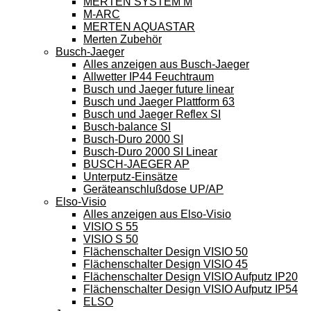
MERTEN SYSTEM M
M-ARC
MERTEN AQUASTAR
Merten Zubehör
Busch-Jaeger
Alles anzeigen aus Busch-Jaeger
Allwetter IP44 Feuchtraum
Busch und Jaeger future linear
Busch und Jaeger Plattform 63
Busch und Jaeger Reflex SI
Busch-balance SI
Busch-Duro 2000 SI
Busch-Duro 2000 SI Linear
BUSCH-JAEGER AP
Unterputz-Einsätze
Geräteanschlußdose UP/AP
Elso-Visio
Alles anzeigen aus Elso-Visio
VISIO S 55
VISIO S 50
Flächenschalter Design VISIO 50
Flächenschalter Design VISIO 45
Flächenschalter Design VISIO Aufputz IP20
Flächenschalter Design VISIO Aufputz IP54
ELSO