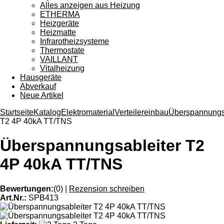
Alles anzeigen aus Heizung
ETHERMA
Heizgeräte
Heizmatte
Infrarotheizsysteme
Thermostate
VAILLANT
Vitalheizung
Hausgeräte
Abverkauf
Neue Artikel
Startseite
Katalog
Elektromaterial
Verteilereinbau
Überspannungs
T2 4P 40kA TT/TNS
Überspannungsableiter T2
4P 40kA TT/TNS
Bewertungen:
(0)
|
Rezension schreiben
Art.Nr.:
SPB413