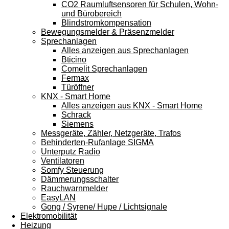
CO2 Raumluftsensoren für Schulen, Wohn-
und Bürobereich
Blindstromkompensation
Bewegungsmelder & Präsenzmelder
Sprechanlagen
Alles anzeigen aus Sprechanlagen
Bticino
Comelit Sprechanlagen
Fermax
Türöffner
KNX - Smart Home
Alles anzeigen aus KNX - Smart Home
Schrack
Siemens
Messgeräte, Zähler, Netzgeräte, Trafos
Behinderten-Rufanlage SIGMA
Unterputz Radio
Ventilatoren
Somfy Steuerung
Dämmerungsschalter
Rauchwarnmelder
EasyLAN
Gong / Syrene/ Hupe / Lichtsignale
Elektromobilität
Heizung