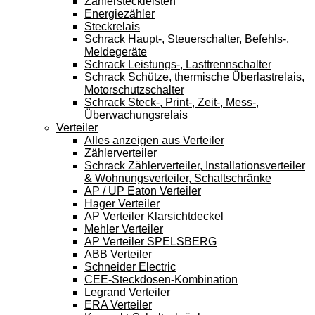
Zählersteckleisten
Energiezähler
Steckrelais
Schrack Haupt-, Steuerschalter, Befehls-,
Meldegeräte
Schrack Leistungs-, Lasttrennschalter
Schrack Schütze, thermische Überlastrelais,
Motorschutzschalter
Schrack Steck-, Print-, Zeit-, Mess-,
Überwachungsrelais
Verteiler
Alles anzeigen aus Verteiler
Zählerverteiler
Schrack Zählerverteiler, Installationsverteiler
& Wohnungsverteiler, Schaltschränke
AP / UP Eaton Verteiler
Hager Verteiler
AP Verteiler Klarsichtdeckel
Mehler Verteiler
AP Verteiler SPELSBERG
ABB Verteiler
Schneider Electric
CEE-Steckdosen-Kombination
Legrand Verteiler
ERA Verteiler