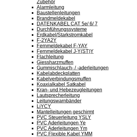
Zubehör
Alarmleitung
Baustellenleitungen
Brandmeldekabel
DATENKABEL CAT 5e/ 6/ 7
Durchführungssysteme
Erdkabel/Starkstromkabel
F-2YA2Y
Fernmeldekabel F-YAY
Fernmeldekabel J-Y(ST)Y
Flachleitung
Giessharzmuffen
Gummischlauch- / -aderleitungen
Kabelabdeckplatten
Kabelverbindungsmuffen
Koaxialkabel Satkabel
Kran- und Hebezeugleitungen
Lautsprecherleitung
Leitungswarnbänder
LiYCY
Mantelleitungen geschirmt
PVC Steuerleitung YSLY
PVC Aderleitungen Ye
PVC Aderleitungen Ym
PVC Flexible Kabel YMM