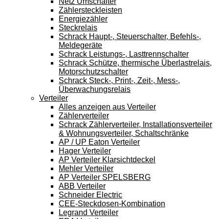
Netz Umschalter
Zählersteckleisten
Energiezähler
Steckrelais
Schrack Haupt-, Steuerschalter, Befehls-,
Meldegeräte
Schrack Leistungs-, Lasttrennschalter
Schrack Schütze, thermische Überlastrelais,
Motorschutzschalter
Schrack Steck-, Print-, Zeit-, Mess-,
Überwachungsrelais
Verteiler
Alles anzeigen aus Verteiler
Zählerverteiler
Schrack Zählerverteiler, Installationsverteiler
& Wohnungsverteiler, Schaltschränke
AP / UP Eaton Verteiler
Hager Verteiler
AP Verteiler Klarsichtdeckel
Mehler Verteiler
AP Verteiler SPELSBERG
ABB Verteiler
Schneider Electric
CEE-Steckdosen-Kombination
Legrand Verteiler