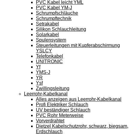
PVC Kabel leicht YML
PVC Kabel YM-J
Schrumpfschläuche
Schrumpftechnik
Setrakabel
Silikon Schlauchleitung
Solarkabel
Spulensystem
Steuerleitungen mit Kupferabschirmung
YSLCY
Telefonkabel
UNITRONIC
Yf
YMS-J
YR
Ysf
Zwillingsleitung
Leerrohr-Kabelkanal
Alles anzeigen aus Leerrohr-Kabelkanal
Profi Elektriker Schlauch
UV beständiger Schlauch
PVC Rohr Meterweise
Vorverdrahtet
Dietzel Kabelschutzrohr, schwarz, biegsam,
Erdschlauch