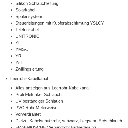
Silikon Schlauchleitung
Solarkabel
Spulensystem
Steuerleitungen mit Kupferabschirmung YSLCY
Telefonkabel
UNITRONIC
Yf
YMS-J
YR
Ysf
Zwillingsleitung
Leerrohr-Kabelkanal
Alles anzeigen aus Leerrohr-Kabelkanal
Profi Elektriker Schlauch
UV beständiger Schlauch
PVC Rohr Meterweise
Vorverdrahtet
Dietzel Kabelschutzrohr, schwarz, biegsam, Erdschlauch
FRAENKISCHE Verbundrohr Erdverlegung