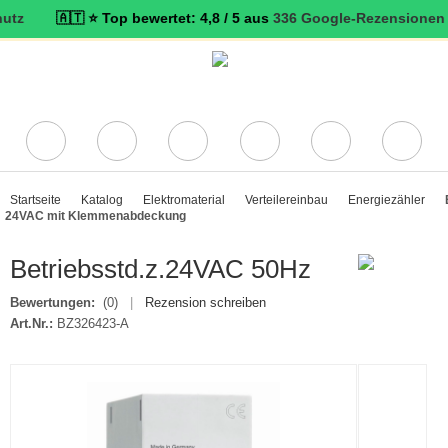
⭐ Top bewertet: 4,8 / 5 aus
336 Google-Rezensionen
🇦🇹 📞 P
Startseite
Katalog
Elektromaterial
Verteilereinbau
Energiezähler
24VAC mit Klemmenabdeckung
Betriebsstd.z.24VAC 50Hz
Bewertungen:
(0)
|
Rezension schreiben
Art.Nr.:
BZ326423-A