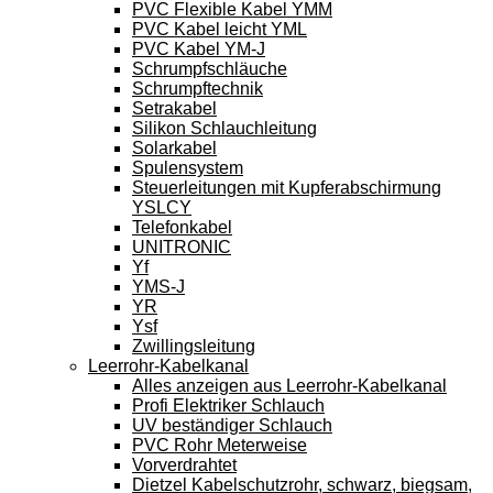
PVC Flexible Kabel YMM
PVC Kabel leicht YML
PVC Kabel YM-J
Schrumpfschläuche
Schrumpftechnik
Setrakabel
Silikon Schlauchleitung
Solarkabel
Spulensystem
Steuerleitungen mit Kupferabschirmung
YSLCY
Telefonkabel
UNITRONIC
Yf
YMS-J
YR
Ysf
Zwillingsleitung
Leerrohr-Kabelkanal
Alles anzeigen aus Leerrohr-Kabelkanal
Profi Elektriker Schlauch
UV beständiger Schlauch
PVC Rohr Meterweise
Vorverdrahtet
Dietzel Kabelschutzrohr, schwarz, biegsam,