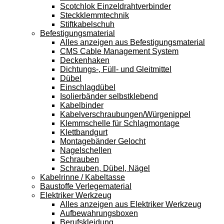
Scotchlok Einzeldrahtverbinder
Steckklemmtechnik
Stiftkabelschuh
Befestigungsmaterial
Alles anzeigen aus Befestigungsmaterial
CMS Cable Management System
Deckenhaken
Dichtungs-, Füll- und Gleitmittel
Dübel
Einschlagdübel
Isolierbänder selbstklebend
Kabelbinder
Kabelverschraubungen/Würgenippel
Klemmschelle für Schlagmontage
Klettbandgurt
Montagebänder Gelocht
Nagelschellen
Schrauben
Schrauben, Dübel, Nägel
Kabelrinne / Kabeltasse
Baustoffe Verlegematerial
Elektriker Werkzeug
Alles anzeigen aus Elektriker Werkzeug
Aufbewahrungsboxen
Berufskleidung