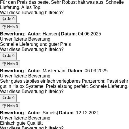
Für den Preis das beste. Sehr Robust hält was aus. Schnelle
Lieferung. Alles Top.
War diese Bewertung hilfreich?
👍 Ja
0
👎 Nein
0
Bewertung:
|
Autor:
Hansen
|
Datum:
04.06.2025
Unverifizierte Bewertung
Schnelle Lieferung und guter Preis
War diese Bewertung hilfreich?
👍 Ja
0
👎 Nein
0
Bewertung:
|
Autor:
Masterpain
|
Datum:
06.03.2025
Unverifizierte Bewertung
Sehr gutes stabiles einfach verlegbares Panzerrohr. Passt sehr
gut in Halox Systeme. Preisleistung perfekt. Schnele Lieferung.
War diese Bewertung hilfreich?
👍 Ja
0
👎 Nein
0
Bewertung:
|
Autor:
Simets
|
Datum:
12.12.2021
Unverifizierte Bewertung
Einfach gute Qualität
War diese Bewertung hilfreich?