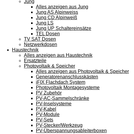
Jung
Alles anzeigen aus Jung
Jung AS Alpinweiss
Jung CD Alpinweiß
Jung LS
Jung UP Schaltereinsätze
TEL Dosen
TV SAT Dosen
Netzwerkdosen
Haustechnik
Alles anzeigen aus Haustechnik
Ersatzteile
Photovoltaik & Speicher
Alles anzeigen aus Photovoltaik & Speicher
Generatorenanschlusskästen
iFIX Flachdach System
Photovoltaik Montagesysteme
PV Zubehör
PV-AC-Sammelschränke
PV-Inselsysteme
PV-Kabel
PV-Module
PV-Sets
PV-Stecker/Werkzeug
PV-Überspannungsableiterboxen