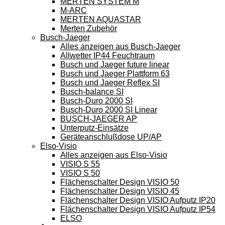
MERTEN SYSTEM M
M-ARC
MERTEN AQUASTAR
Merten Zubehör
Busch-Jaeger
Alles anzeigen aus Busch-Jaeger
Allwetter IP44 Feuchtraum
Busch und Jaeger future linear
Busch und Jaeger Plattform 63
Busch und Jaeger Reflex SI
Busch-balance SI
Busch-Duro 2000 SI
Busch-Duro 2000 SI Linear
BUSCH-JAEGER AP
Unterputz-Einsätze
Geräteanschlußdose UP/AP
Elso-Visio
Alles anzeigen aus Elso-Visio
VISIO S 55
VISIO S 50
Flächenschalter Design VISIO 50
Flächenschalter Design VISIO 45
Flächenschalter Design VISIO Aufputz IP20
Flächenschalter Design VISIO Aufputz IP54
ELSO