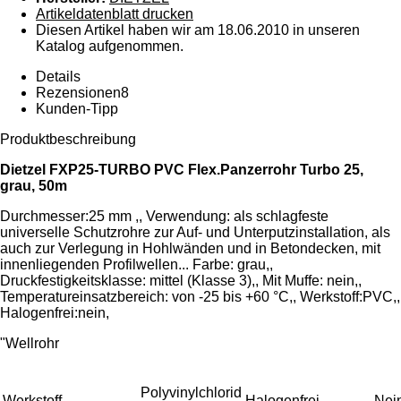
Artikeldatenblatt drucken
Diesen Artikel haben wir am 18.06.2010 in unseren
Katalog aufgenommen.
Details
Rezensionen
8
Kunden-Tipp
Produktbeschreibung
Dietzel FXP25-TURBO PVC Flex.Panzerrohr Turbo 25,
grau, 50m
Durchmesser:25 mm ,, Verwendung: als schlagfeste
universelle Schutzrohre zur Auf- und Unterputzinstallation, als
auch zur Verlegung in Hohlwänden und in Betondecken, mit
innenliegenden Profilwellen... Farbe: grau,,
Druckfestigkeitsklasse: mittel (Klasse 3),, Mit Muffe: nein,,
Temperatureinsatzbereich: von -25 bis +60 °C,, Werkstoff:PVC,,
Halogenfrei:nein,
"Wellrohr
Polyvinylchlorid
Werkstoff
Halogenfrei
Nei