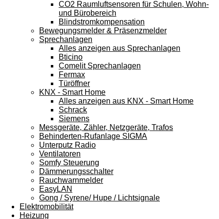
CO2 Raumluftsensoren für Schulen, Wohn-
und Bürobereich
Blindstromkompensation
Bewegungsmelder & Präsenzmelder
Sprechanlagen
Alles anzeigen aus Sprechanlagen
Bticino
Comelit Sprechanlagen
Fermax
Türöffner
KNX - Smart Home
Alles anzeigen aus KNX - Smart Home
Schrack
Siemens
Messgeräte, Zähler, Netzgeräte, Trafos
Behinderten-Rufanlage SIGMA
Unterputz Radio
Ventilatoren
Somfy Steuerung
Dämmerungsschalter
Rauchwarnmelder
EasyLAN
Gong / Syrene/ Hupe / Lichtsignale
Elektromobilität
Heizung