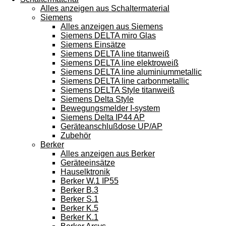
Alles anzeigen aus Schaltermaterial
Siemens
Alles anzeigen aus Siemens
Siemens DELTA miro Glas
Siemens Einsätze
Siemens DELTA line titanweiß
Siemens DELTA line elektroweiß
Siemens DELTA line aluminiummetallic
Siemens DELTA line carbonmetallic
Siemens DELTA Style titanweiß
Siemens Delta Style
Bewegungsmelder I-system
Siemens Delta IP44 AP
Geräteanschlußdose UP/AP
Zubehör
Berker
Alles anzeigen aus Berker
Geräteeinsätze
Hauselktronik
Berker W.1 IP55
Berker B.3
Berker S.1
Berker K.5
Berker K.1