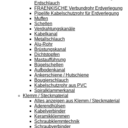
Erdschlauch
FRAENKISCHE Verbundrohr Erdverlegung
Pipelife Kabelschutzrohr für Erdverlegung
Muffen
Schellen
Verdrahtungskanäle
Kabelkanal
Metallschlauch
Alu-Rohr
Brüstungskanal
Dichtstopfen
Mastaufführung
Bügelschellen
Aufbodenkanal
Ankerschiene / Hutschiene
Bougierschlauch
Kabelschutzrohr aus PVC
Spiralklammerkanal
Klemm / Steckmaterial
Alles anzeigen aus Klemm / Steckmaterial
Aderendhülsen
Kabelverbinder
Keramikklemmen
Schraubklemmtechnik
Schraubverbinder