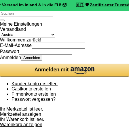
 im Inland & in die EU! 📦 🇦🇹 🛡️
Zertifizierter Trusted Shops H
Verwende
die
Pfeile
Meine Einstellungen
nach
Versandland
oben
und
Willkommen zurück!
unten,
E-Mail-Adresse
um
Passwort
das
Anmelden
Anmelden
verfügbare
Ergebnis
auszuwählen.
Drücke
die
Kundenkonto erstellen
Eingabetaste,
Gastkonto erstellen
um
Firmenkonto erstellen
zum
Passwort vergessen?
ausgewählten
Suchergebnis
Ihr Merkzettel ist leer.
zu
Merkzettel anzeigen
gelangen.
Ihr Warenkorb ist leer.
Benutzer
Warenkorb anzeigen
von