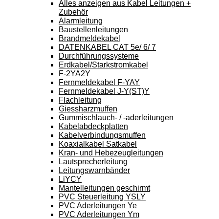
Alles anzeigen aus Kabel Leitungen +
Zubehör
Alarmleitung
Baustellenleitungen
Brandmeldekabel
DATENKABEL CAT 5e/ 6/ 7
Durchführungssysteme
Erdkabel/Starkstromkabel
F-2YA2Y
Fernmeldekabel F-YAY
Fernmeldekabel J-Y(ST)Y
Flachleitung
Giessharzmuffen
Gummischlauch- / -aderleitungen
Kabelabdeckplatten
Kabelverbindungsmuffen
Koaxialkabel Satkabel
Kran- und Hebezeugleitungen
Lautsprecherleitung
Leitungswarnbänder
LiYCY
Mantelleitungen geschirmt
PVC Steuerleitung YSLY
PVC Aderleitungen Ye
PVC Aderleitungen Ym