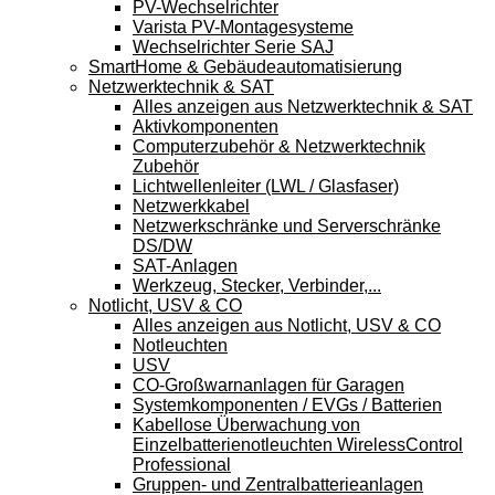
PV-Wechselrichter
Varista PV-Montagesysteme
Wechselrichter Serie SAJ
SmartHome & Gebäudeautomatisierung
Netzwerktechnik & SAT
Alles anzeigen aus Netzwerktechnik & SAT
Aktivkomponenten
Computerzubehör & Netzwerktechnik
Zubehör
Lichtwellenleiter (LWL / Glasfaser)
Netzwerkkabel
Netzwerkschränke und Serverschränke
DS/DW
SAT-Anlagen
Werkzeug, Stecker, Verbinder,...
Notlicht, USV & CO
Alles anzeigen aus Notlicht, USV & CO
Notleuchten
USV
CO-Großwarnanlagen für Garagen
Systemkomponenten / EVGs / Batterien
Kabellose Überwachung von
Einzelbatterienotleuchten WirelessControl
Professional
Gruppen- und Zentralbatterieanlagen