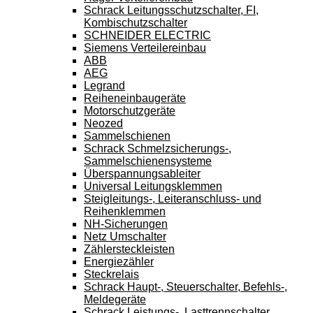
Schrack Leitungsschutzschalter, FI,
Kombischutzschalter
SCHNEIDER ELECTRIC
Siemens Verteilereinbau
ABB
AEG
Legrand
Reiheneinbaugeräte
Motorschutzgeräte
Neozed
Sammelschienen
Schrack Schmelzsicherungs-,
Sammelschienensysteme
Überspannungsableiter
Universal Leitungsklemmen
Steigleitungs-, Leiteranschluss- und
Reihenklemmen
NH-Sicherungen
Netz Umschalter
Zählersteckleisten
Energiezähler
Steckrelais
Schrack Haupt-, Steuerschalter, Befehls-,
Meldegeräte
Schrack Leistungs-, Lasttrennschalter