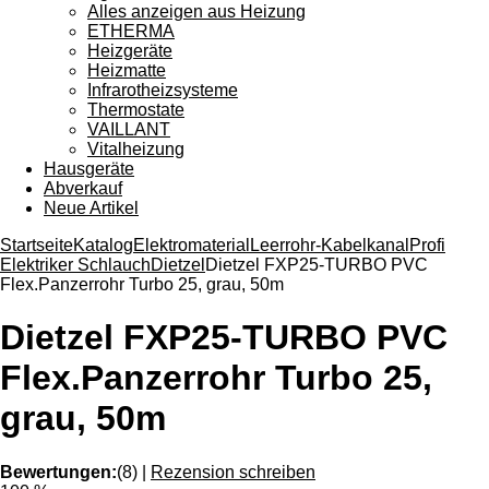
Alles anzeigen aus Heizung
ETHERMA
Heizgeräte
Heizmatte
Infrarotheizsysteme
Thermostate
VAILLANT
Vitalheizung
Hausgeräte
Abverkauf
Neue Artikel
Startseite
Katalog
Elektromaterial
Leerrohr-Kabelkanal
Profi
Elektriker Schlauch
Dietzel
Dietzel FXP25-TURBO PVC
Flex.Panzerrohr Turbo 25, grau, 50m
Dietzel FXP25-TURBO PVC
Flex.Panzerrohr Turbo 25,
grau, 50m
Bewertungen:
(8)
|
Rezension schreiben