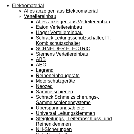
Touchgeräten
Elektromaterial
können
Alles anzeigen aus Elektromaterial
Touch-
Verteilereinbau
und
Alles anzeigen aus Verteilereinbau
Streichgesten
Eaton Verteilereinbau
verwenden.
Hager Verteilereinbau
Schrack Leitungsschutzschalter, FI,
Kombischutzschalter
SCHNEIDER ELECTRIC
Siemens Verteilereinbau
ABB
AEG
Legrand
Reiheneinbaugeräte
Motorschutzgeräte
Neozed
Sammelschienen
Schrack Schmelzsicherungs-,
Sammelschienensysteme
Überspannungsableiter
Universal Leitungsklemmen
Steigleitungs-, Leiteranschluss- und
Reihenklemmen
NH-Sicherungen