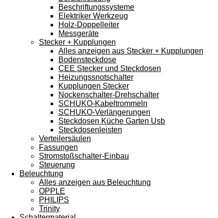
Beschriftungssysteme
Elektriker Werkzeug
Holz-Doppelleiter
Messgeräte
Stecker + Kupplungen
Alles anzeigen aus Stecker + Kupplungen
Bodensteckdose
CEE Stecker und Steckdosen
Heizungssnotschalter
Kupplungen Stecker
Nockenschalter-Drehschalter
SCHUKO-Kabeltrommeln
SCHUKO-Verlängerungen
Steckdosen Küche Garten Usb
Steckdosenleisten
Verteilersäulen
Fassungen
Stromstoßschalter-Einbau
Steuerung
Beleuchtung
Alles anzeigen aus Beleuchtung
OPPLE
PHILIPS
Trinity
Schaltermaterial