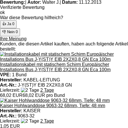
Bewertung:
|
Autor:
Walter J.
|
Datum:
11.12.2013
Verifizierte Bewertung
ok
War diese Bewertung hilfreich?
👍 Ja
0
👎 Nein
0
Ihre Meinung
Kunden, die diesen Artikel kauften, haben auch folgende Artikel
bestellt:
Installationskabel mit statischem Schirm Europäischer
Installations Bus J-Y(ST)Y EIB 2X2X0,8 GN Eca 100m
VPE:
1 Bund
Hersteller:
KABEL-LEITUNG
Art.-Nr.:
J-Y(ST)Y EIB 2X2X0,8 GN
Lieferzeit:
2 Tage
68,02 EUR
68,02 EUR pro Bund
Kaiser Hohlwanddose 9063-32 68mm, Tiefe: 48 mm
Hersteller:
KAISER
Art.-Nr.:
9063-32
Lieferzeit:
2 Tage
1,05 EUR