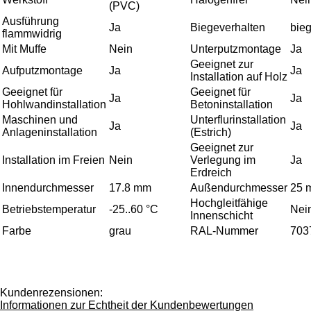
(PVC)
Ausführung
Ja
Biegeverhalten
bie
flammwidrig
Mit Muffe
Nein
Unterputzmontage
Ja
Geeignet zur
Aufputzmontage
Ja
Ja
Installation auf Holz
Geeignet für
Geeignet für
Ja
Ja
Hohlwandinstallation
Betoninstallation
Maschinen und
Unterflurinstallation
Ja
Ja
Anlageninstallation
(Estrich)
Geeignet zur
Installation im Freien
Nein
Verlegung im
Ja
Erdreich
Innendurchmesser
17.8 mm
Außendurchmesser
25 
Hochgleitfähige
Betriebstemperatur
-25..60 °C
Nei
Innenschicht
Farbe
grau
RAL-Nummer
703
Kundenrezensionen:
Informationen zur Echtheit der Kundenbewertungen