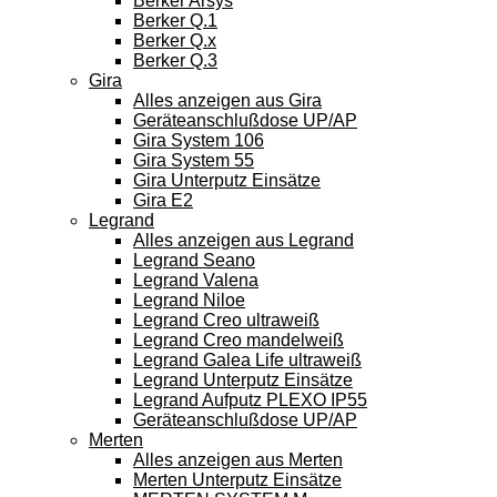
Berker Arsys
Berker Q.1
Berker Q.x
Berker Q.3
Gira
Alles anzeigen aus Gira
Geräteanschlußdose UP/AP
Gira System 106
Gira System 55
Gira Unterputz Einsätze
Gira E2
Legrand
Alles anzeigen aus Legrand
Legrand Seano
Legrand Valena
Legrand Niloe
Legrand Creo ultraweiß
Legrand Creo mandelweiß
Legrand Galea Life ultraweiß
Legrand Unterputz Einsätze
Legrand Aufputz PLEXO IP55
Geräteanschlußdose UP/AP
Merten
Alles anzeigen aus Merten
Merten Unterputz Einsätze