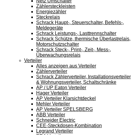
Netz Umschalter
Zählersteckleisten
Energiezähler
Steckrelais
Schrack Haupt-, Steuerschalter, Befehls-,
Meldegeräte
Schrack Leistungs-, Lasttrennschalter
Schrack Schütze, thermische Überlastrelais,
Motorschutzschalter
Schrack Steck-, Print-, Zeit-, Mess-,
Überwachungsrelais
Verteiler
Alles anzeigen aus Verteiler
Zählerverteiler
Schrack Zählerverteiler, Installationsverteiler
& Wohnungsverteiler, Schaltschränke
AP / UP Eaton Verteiler
Hager Verteiler
AP Verteiler Klarsichtdeckel
Mehler Verteiler
AP Verteiler SPELSBERG
ABB Verteiler
Schneider Electric
CEE-Steckdosen-Kombination
Legrand Verteiler