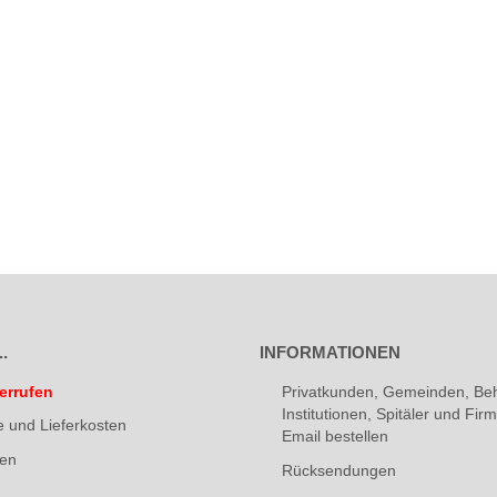
.
INFORMATIONEN
errufen
Privatkunden, Gemeinden, Be
Institutionen, Spitäler und Fi
e und Lieferkosten
Email bestellen
ten
Rücksendungen