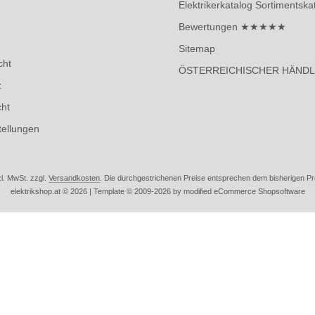
Elektrikerkatalog Sortimentska
Bewertungen ★★★★★
Sitemap
cht
ÖSTERREICHISCHER HÄND
z
cht
tellungen
zl. MwSt. zzgl.
Versandkosten
. Die durchgestrichenen Preise entsprechen dem bisherigen Prei
elektrikshop.at © 2026 | Template © 2009-2026 by modified eCommerce Shopsoftware