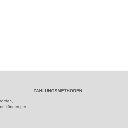
ZAHLUNGSMETHODEN
hörden,
rmen können per