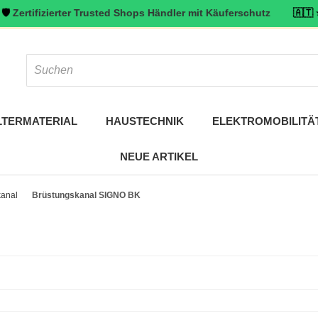
fizierter Trusted Shops Händler mit Käuferschutz
🇦🇹 ⭐ Top bewer
LTERMATERIAL
HAUSTECHNIK
ELEKTROMOBILITÄ
NEUE ARTIKEL
kanal
Brüstungskanal SIGNO BK