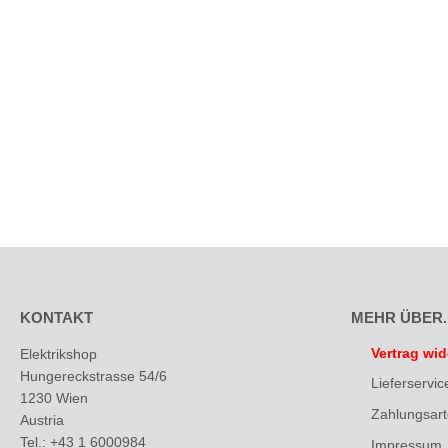
KONTAKT
MEHR ÜBER..
Vertrag wid
Elektrikshop
Hungereckstrasse 54/6
Lieferservic
1230 Wien
Zahlungsar
Austria
Tel.: +43 1 6000984
Impressum