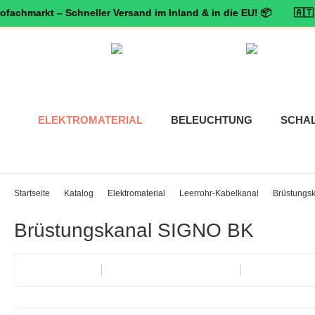
arkt – Schneller Versand im Inland & in die EU! 📦 🇦🇹 🛡️
Zerti
ELEKTROMATERIAL
BELEUCHTUNG
SCHA
Startseite
Katalog
Elektromaterial
Leerrohr-Kabelkanal
Brüstungs
Brüstungskanal SIGNO BK