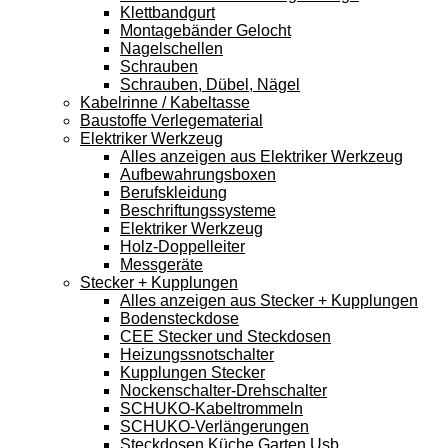
Klettbandgurt
Montagebänder Gelocht
Nagelschellen
Schrauben
Schrauben, Dübel, Nägel
Kabelrinne / Kabeltasse
Baustoffe Verlegematerial
Elektriker Werkzeug
Alles anzeigen aus Elektriker Werkzeug
Aufbewahrungsboxen
Berufskleidung
Beschriftungssysteme
Elektriker Werkzeug
Holz-Doppelleiter
Messgeräte
Stecker + Kupplungen
Alles anzeigen aus Stecker + Kupplungen
Bodensteckdose
CEE Stecker und Steckdosen
Heizungssnotschalter
Kupplungen Stecker
Nockenschalter-Drehschalter
SCHUKO-Kabeltrommeln
SCHUKO-Verlängerungen
Steckdosen Küche Garten Usb