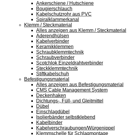
Ankerschiene / Hutschiene
Bougierschlauch
Kabelschutzrohr aus PVC
Spiralklammerkanal
Klemm / Steckmaterial
Alles anzeigen aus Klemm / Steckmaterial
Aderendhülsen
Kabelverbinder
Keramikklemmen
Schraubklemmtechnik
Schraubverbinder
Scotchlok Einzeldrahtverbinder
Steckklemmtechnik
Stiftkabelschuh
Befestigungsmaterial
Alles anzeigen aus Befestigungsmaterial
CMS Cable Management System
Deckenhaken
Dichtungs-, Füll- und Gleitmittel
Dübel
Einschlagdübel
Isolierbänder selbstklebend
Kabelbinder
Kabelverschraubungen/Würgenippel
Klemmschelle für Schlagmontage