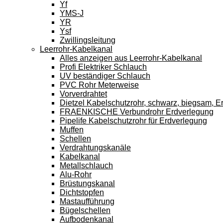
Yf
YMS-J
YR
Ysf
Zwillingsleitung
Leerrohr-Kabelkanal
Alles anzeigen aus Leerrohr-Kabelkanal
Profi Elektriker Schlauch
UV beständiger Schlauch
PVC Rohr Meterweise
Vorverdrahtet
Dietzel Kabelschutzrohr, schwarz, biegsam, E
FRAENKISCHE Verbundrohr Erdverlegung
Pipelife Kabelschutzrohr für Erdverlegung
Muffen
Schellen
Verdrahtungskanäle
Kabelkanal
Metallschlauch
Alu-Rohr
Brüstungskanal
Dichtstopfen
Mastaufführung
Bügelschellen
Aufbodenkanal