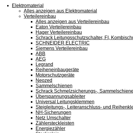
Touchgeräten
Elektromaterial
können
Alles anzeigen aus Elektromaterial
Touch-
Verteilereinbau
und
Alles anzeigen aus Verteilereinbau
Streichgesten
Eaton Verteilereinbau
verwenden.
Hager Verteilereinbau
Schrack Leitungsschutzschalter, FI, Kombisch
SCHNEIDER ELECTRIC
Siemens Verteilereinbau
ABB
AEG
Legrand
Reiheneinbaugeräte
Motorschutzgeräte
Neozed
Sammelschienen
Schrack Schmelzsicherungs-, Sammelschien
Überspannungsableiter
Universal Leitungsklemmen
Steigleitungs-, Leiteranschluss- und Reihen
NH-Sicherungen
Netz Umschalter
Zählersteckleisten
Energiezähler