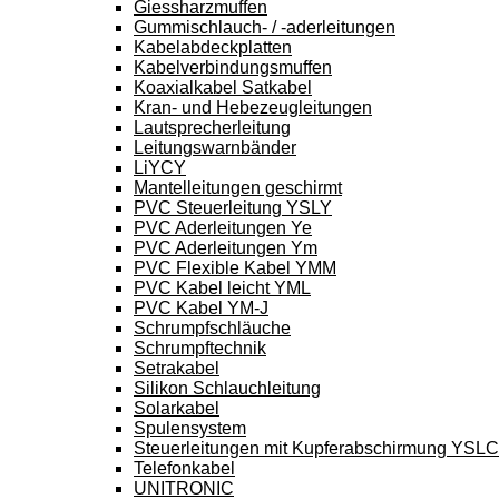
Giessharzmuffen
Gummischlauch- / -aderleitungen
Kabelabdeckplatten
Kabelverbindungsmuffen
Koaxialkabel Satkabel
Kran- und Hebezeugleitungen
Lautsprecherleitung
Leitungswarnbänder
LiYCY
Mantelleitungen geschirmt
PVC Steuerleitung YSLY
PVC Aderleitungen Ye
PVC Aderleitungen Ym
PVC Flexible Kabel YMM
PVC Kabel leicht YML
PVC Kabel YM-J
Schrumpfschläuche
Schrumpftechnik
Setrakabel
Silikon Schlauchleitung
Solarkabel
Spulensystem
Steuerleitungen mit Kupferabschirmung YSL
Telefonkabel
UNITRONIC