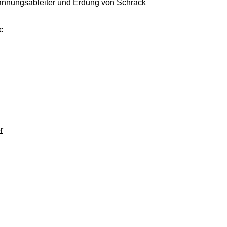
pannungsableiter und Erdung von Schrack
c
r