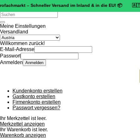
markt – Schneller Versand im Inland & in die EU! 📦 🇦🇹 🛡️
Zerti
Verwende
die
Pfeile
Meine Einstellungen
nach
Versandland
oben
und
Willkommen zurück!
unten,
E-Mail-Adresse
um
Passwort
das
Anmelden
Anmelden
verfügbare
Ergebnis
auszuwählen.
Drücke
die
Kundenkonto erstellen
Eingabetaste,
Gastkonto erstellen
um
Firmenkonto erstellen
zum
Passwort vergessen?
ausgewählten
Suchergebnis
Ihr Merkzettel ist leer.
zu
Merkzettel anzeigen
gelangen.
Ihr Warenkorb ist leer.
Benutzer
Warenkorb anzeigen
von