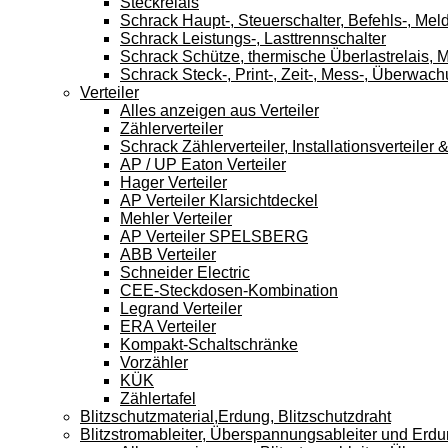
Steckrelais
Schrack Haupt-, Steuerschalter, Befehls-, Mel
Schrack Leistungs-, Lasttrennschalter
Schrack Schütze, thermische Überlastrelais, M
Schrack Steck-, Print-, Zeit-, Mess-, Überwach
Verteiler
Alles anzeigen aus Verteiler
Zählerverteiler
Schrack Zählerverteiler, Installationsverteile
AP / UP Eaton Verteiler
Hager Verteiler
AP Verteiler Klarsichtdeckel
Mehler Verteiler
AP Verteiler SPELSBERG
ABB Verteiler
Schneider Electric
CEE-Steckdosen-Kombination
Legrand Verteiler
ERA Verteiler
Kompakt-Schaltschränke
Vorzähler
KÜK
Zählertafel
Blitzschutzmaterial,Erdung, Blitzschutzdraht
Blitzstromableiter, Überspannungsableiter und Erd