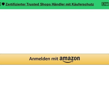
fizierter Trusted Shops Händler mit Käuferschutz
🇦🇹 ⭐ Top bewe