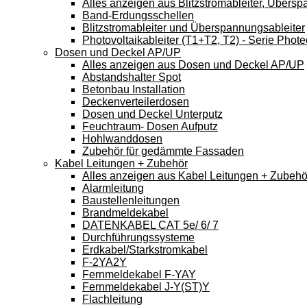
Alles anzeigen aus Blitzstromableiter, Übers
Band-Erdungsschellen
Blitzstromableiter und Überspannungsableiter
Photovoltaikableiter (T1+T2, T2) - Serie Phote
Dosen und Deckel AP/UP
Alles anzeigen aus Dosen und Deckel AP/UP
Abstandshalter Spot
Betonbau Installation
Deckenverteilerdosen
Dosen und Deckel Unterputz
Feuchtraum- Dosen Aufputz
Hohlwanddosen
Zubehör für gedämmte Fassaden
Kabel Leitungen + Zubehör
Alles anzeigen aus Kabel Leitungen + Zubehö
Alarmleitung
Baustellenleitungen
Brandmeldekabel
DATENKABEL CAT 5e/ 6/ 7
Durchführungssysteme
Erdkabel/Starkstromkabel
F-2YA2Y
Fernmeldekabel F-YAY
Fernmeldekabel J-Y(ST)Y
Flachleitung