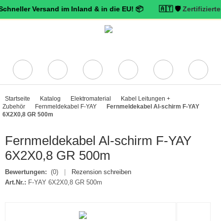
er Versand im Inland & in die EU! 📦 🇦🇹 🛡️
Zertifizierter Trust
Startseite
Katalog
Elektromaterial
Kabel Leitungen +
Zubehör
Fernmeldekabel F-YAY
Fernmeldekabel Al-schirm F-YAY
6X2X0,8 GR 500m
Fernmeldekabel Al-schirm F-YAY
6X2X0,8 GR 500m
Bewertungen:
(0)
|
Rezension schreiben
Art.Nr.:
F-YAY 6X2X0,8 GR 500m