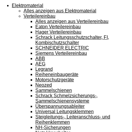
Touchgeräten
Elektromaterial
können
Alles anzeigen aus Elektromaterial
Touch-
Verteilereinbau
und
Alles anzeigen aus Verteilereinbau
Streichgesten
Eaton Verteilereinbau
verwenden.
Hager Verteilereinbau
Schrack Leitungsschutzschalter, FI,
Kombischutzschalter
SCHNEIDER ELECTRIC
Siemens Verteilereinbau
ABB
AEG
Legrand
Reiheneinbaugeräte
Motorschutzgeräte
Neozed
Sammelschienen
Schrack Schmelzsicherungs-,
Sammelschienensysteme
Überspannungsableiter
Universal Leitungsklemmen
Steigleitungs-, Leiteranschluss- und
Reihenklemmen
NH-Sicherungen