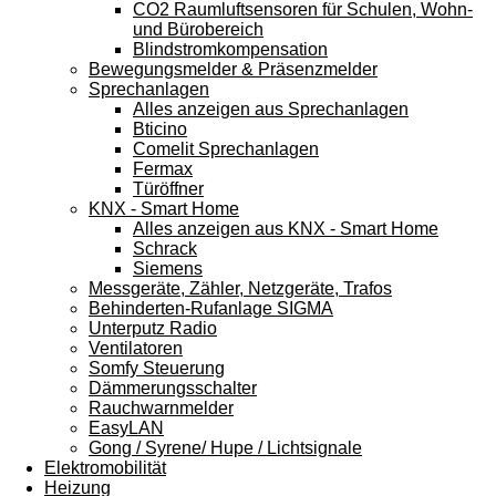
CO2 Raumluftsensoren für Schulen, Wohn-
und Bürobereich
Blindstromkompensation
Bewegungsmelder & Präsenzmelder
Sprechanlagen
Alles anzeigen aus Sprechanlagen
Bticino
Comelit Sprechanlagen
Fermax
Türöffner
KNX - Smart Home
Alles anzeigen aus KNX - Smart Home
Schrack
Siemens
Messgeräte, Zähler, Netzgeräte, Trafos
Behinderten-Rufanlage SIGMA
Unterputz Radio
Ventilatoren
Somfy Steuerung
Dämmerungsschalter
Rauchwarnmelder
EasyLAN
Gong / Syrene/ Hupe / Lichtsignale
Elektromobilität
Heizung