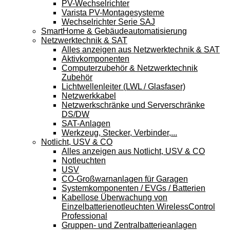
PV-Wechselrichter
Varista PV-Montagesysteme
Wechselrichter Serie SAJ
SmartHome & Gebäudeautomatisierung
Netzwerktechnik & SAT
Alles anzeigen aus Netzwerktechnik & SAT
Aktivkomponenten
Computerzubehör & Netzwerktechnik
Zubehör
Lichtwellenleiter (LWL / Glasfaser)
Netzwerkkabel
Netzwerkschränke und Serverschränke
DS/DW
SAT-Anlagen
Werkzeug, Stecker, Verbinder,...
Notlicht, USV & CO
Alles anzeigen aus Notlicht, USV & CO
Notleuchten
USV
CO-Großwarnanlagen für Garagen
Systemkomponenten / EVGs / Batterien
Kabellose Überwachung von
Einzelbatterienotleuchten WirelessControl
Professional
Gruppen- und Zentralbatterieanlagen