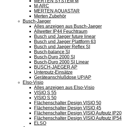
MERTEN SYSTEM M
M-ARC
MERTEN AQUASTAR
Merten Zubehör
Busch-Jaeger
Alles anzeigen aus Busch-Jaeger
Allwetter IP44 Feuchtraum
Busch und Jaeger future linear
Busch und Jaeger Plattform 63
Busch und Jaeger Reflex SI
Busch-balance SI
Busch-Duro 2000 SI
Busch-Duro 2000 SI Linear
BUSCH-JAEGER AP
Unterputz-Einsätze
Geräteanschlußdose UP/AP
Elso-Visio
Alles anzeigen aus Elso-Visio
VISIO S 55
VISIO S 50
Flächenschalter Design VISIO 50
Flächenschalter Design VISIO 45
Flächenschalter Design VISIO Aufputz IP20
Flächenschalter Design VISIO Aufputz IP54
ELSO