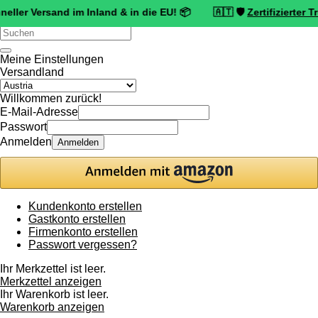
rsand im Inland & in die EU! 📦 🇦🇹 🛡️
Zertifizierter Trusted Sh
Verwende
die
Pfeile
Meine Einstellungen
nach
Versandland
oben
und
Willkommen zurück!
unten,
E-Mail-Adresse
um
Passwort
das
Anmelden
Anmelden
verfügbare
Ergebnis
auszuwählen.
Drücke
die
Kundenkonto erstellen
Eingabetaste,
Gastkonto erstellen
um
Firmenkonto erstellen
zum
Passwort vergessen?
ausgewählten
Suchergebnis
Ihr Merkzettel ist leer.
zu
Merkzettel anzeigen
gelangen.
Ihr Warenkorb ist leer.
Benutzer
Warenkorb anzeigen
von