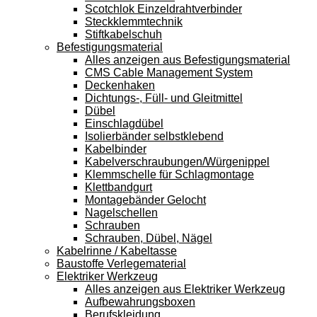
Scotchlok Einzeldrahtverbinder
Steckklemmtechnik
Stiftkabelschuh
Befestigungsmaterial
Alles anzeigen aus Befestigungsmaterial
CMS Cable Management System
Deckenhaken
Dichtungs-, Füll- und Gleitmittel
Dübel
Einschlagdübel
Isolierbänder selbstklebend
Kabelbinder
Kabelverschraubungen/Würgenippel
Klemmschelle für Schlagmontage
Klettbandgurt
Montagebänder Gelocht
Nagelschellen
Schrauben
Schrauben, Dübel, Nägel
Kabelrinne / Kabeltasse
Baustoffe Verlegematerial
Elektriker Werkzeug
Alles anzeigen aus Elektriker Werkzeug
Aufbewahrungsboxen
Berufskleidung