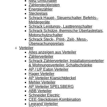
Netz Umschalter
Zählersteckleisten
Energiezähler
Steckrelais
Schrack Haupt-, Steuerschalter, Befehls-,
Meldegeräte
Schrack Leistungs-, Lasttrennschalter
Schrack Schütze, thermische Überlastrelais,
Motorschutzschalter
Schrack Steck-, Print-, Zeit-, Mess-,
Überwachungsrelais
Verteiler
Alles anzeigen aus Verteiler
Zählerverteiler
Schrack Zählerverteiler, Installationsverteiler
& Wohnungsverteiler, Schaltschränke
AP / UP Eaton Verteiler
Hager Verteiler
AP Verteiler Klarsichtdeckel
Mehler Verteiler
AP Verteiler SPELSBERG
ABB Verteiler
Schneider Electric
CEE-Steckdosen-Kombination
Legrand Verteiler