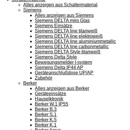
Alles anzeigen aus Schaltermaterial
Siemens
Alles anzeigen aus Siemens
Siemens DELTA miro Glas
Siemens Einsätze
Siemens DELTA line titanweiß
Siemens DELTA line elektroweiß
Siemens DELTA line aluminiummetallic
Siemens DELTA line carbonmetallic
Siemens DELTA Style titanweiß
Siemens Delta Style
Bewegungsmelder I-system
Siemens Delta IP44 AP
Geräteanschlußdose UP/AP
Zubehör
Berker
Alles anzeigen aus Berker
Geräteeinsätze
Hauselktronik
Berker W.1 IP55
Berker B.3
Berker S.1
Berker K.5
Berker K.1