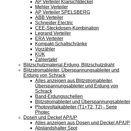
AP Verteiler Klarsichtdeckel
Mehler Verteiler
AP Verteiler SPELSBERG
ABB Verteiler
Schneider Electric
CEE-Steckdosen-Kombination
Legrand Verteiler
ERA Verteiler
Kompakt-Schaltschränke
Vorzähler
KÜK
Zählertafel
Blitzschutzmaterial,Erdung, Blitzschutzdraht
Blitzstromableiter, Überspannungsableiter und
Erdung von Schrack
Alles anzeigen aus Blitzstromableiter,
Überspannungsableiter und Erdung von
Schrack
Band-Erdungsschellen
Blitzstromableiter und Überspannungsableiter
Photovoltaikableiter (T1+T2, T2) - Serie
Photec
Dosen und Deckel AP/UP
Alles anzeigen aus Dosen und Deckel AP/UP
Abstandshalter Spot