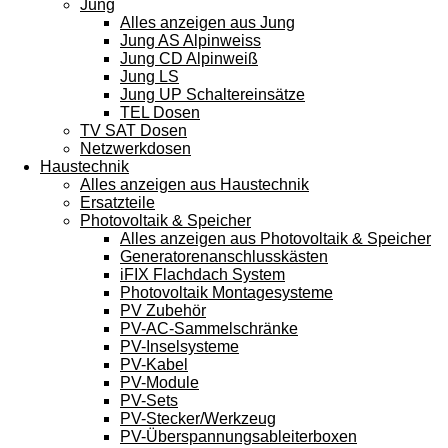
Jung
Alles anzeigen aus Jung
Jung AS Alpinweiss
Jung CD Alpinweiß
Jung LS
Jung UP Schaltereinsätze
TEL Dosen
TV SAT Dosen
Netzwerkdosen
Haustechnik
Alles anzeigen aus Haustechnik
Ersatzteile
Photovoltaik & Speicher
Alles anzeigen aus Photovoltaik & Speicher
Generatorenanschlusskästen
iFIX Flachdach System
Photovoltaik Montagesysteme
PV Zubehör
PV-AC-Sammelschränke
PV-Inselsysteme
PV-Kabel
PV-Module
PV-Sets
PV-Stecker/Werkzeug
PV-Überspannungsableiterboxen