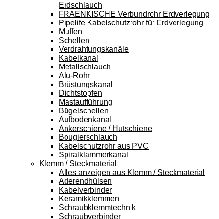
Erdschlauch
FRAENKISCHE Verbundrohr Erdverlegung
Pipelife Kabelschutzrohr für Erdverlegung
Muffen
Schellen
Verdrahtungskanäle
Kabelkanal
Metallschlauch
Alu-Rohr
Brüstungskanal
Dichtstopfen
Mastaufführung
Bügelschellen
Aufbodenkanal
Ankerschiene / Hutschiene
Bougierschlauch
Kabelschutzrohr aus PVC
Spiralklammerkanal
Klemm / Steckmaterial
Alles anzeigen aus Klemm / Steckmaterial
Aderendhülsen
Kabelverbinder
Keramikklemmen
Schraubklemmtechnik
Schraubverbinder