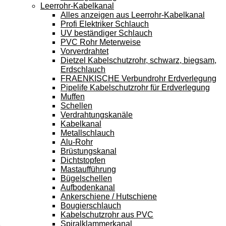
Leerrohr-Kabelkanal
Alles anzeigen aus Leerrohr-Kabelkanal
Profi Elektriker Schlauch
UV beständiger Schlauch
PVC Rohr Meterweise
Vorverdrahtet
Dietzel Kabelschutzrohr, schwarz, biegsam,
Erdschlauch
FRAENKISCHE Verbundrohr Erdverlegung
Pipelife Kabelschutzrohr für Erdverlegung
Muffen
Schellen
Verdrahtungskanäle
Kabelkanal
Metallschlauch
Alu-Rohr
Brüstungskanal
Dichtstopfen
Mastaufführung
Bügelschellen
Aufbodenkanal
Ankerschiene / Hutschiene
Bougierschlauch
Kabelschutzrohr aus PVC
Spiralklammerkanal