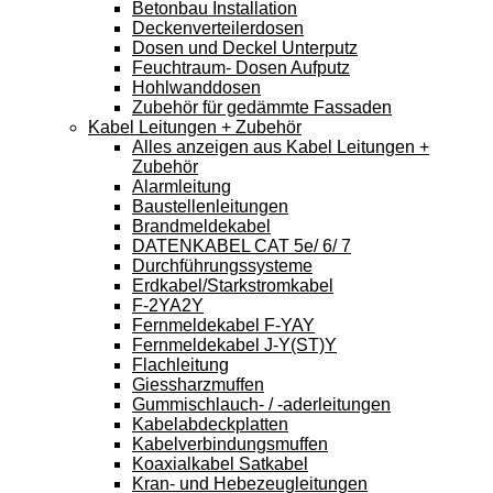
Betonbau Installation
Deckenverteilerdosen
Dosen und Deckel Unterputz
Feuchtraum- Dosen Aufputz
Hohlwanddosen
Zubehör für gedämmte Fassaden
Kabel Leitungen + Zubehör
Alles anzeigen aus Kabel Leitungen +
Zubehör
Alarmleitung
Baustellenleitungen
Brandmeldekabel
DATENKABEL CAT 5e/ 6/ 7
Durchführungssysteme
Erdkabel/Starkstromkabel
F-2YA2Y
Fernmeldekabel F-YAY
Fernmeldekabel J-Y(ST)Y
Flachleitung
Giessharzmuffen
Gummischlauch- / -aderleitungen
Kabelabdeckplatten
Kabelverbindungsmuffen
Koaxialkabel Satkabel
Kran- und Hebezeugleitungen