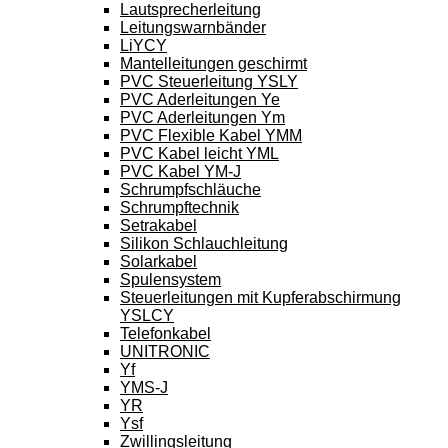
Lautsprecherleitung
Leitungswarnbänder
LiYCY
Mantelleitungen geschirmt
PVC Steuerleitung YSLY
PVC Aderleitungen Ye
PVC Aderleitungen Ym
PVC Flexible Kabel YMM
PVC Kabel leicht YML
PVC Kabel YM-J
Schrumpfschläuche
Schrumpftechnik
Setrakabel
Silikon Schlauchleitung
Solarkabel
Spulensystem
Steuerleitungen mit Kupferabschirmung
YSLCY
Telefonkabel
UNITRONIC
Yf
YMS-J
YR
Ysf
Zwillingsleitung