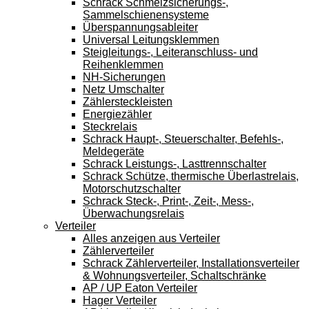
Schrack Schmelzsicherungs-,
Sammelschienensysteme
Überspannungsableiter
Universal Leitungsklemmen
Steigleitungs-, Leiteranschluss- und
Reihenklemmen
NH-Sicherungen
Netz Umschalter
Zählersteckleisten
Energiezähler
Steckrelais
Schrack Haupt-, Steuerschalter, Befehls-,
Meldegeräte
Schrack Leistungs-, Lasttrennschalter
Schrack Schütze, thermische Überlastrelais,
Motorschutzschalter
Schrack Steck-, Print-, Zeit-, Mess-,
Überwachungsrelais
Verteiler
Alles anzeigen aus Verteiler
Zählerverteiler
Schrack Zählerverteiler, Installationsverteiler
& Wohnungsverteiler, Schaltschränke
AP / UP Eaton Verteiler
Hager Verteiler