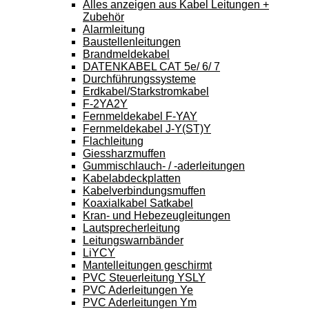
Alles anzeigen aus Kabel Leitungen +
Zubehör
Alarmleitung
Baustellenleitungen
Brandmeldekabel
DATENKABEL CAT 5e/ 6/ 7
Durchführungssysteme
Erdkabel/Starkstromkabel
F-2YA2Y
Fernmeldekabel F-YAY
Fernmeldekabel J-Y(ST)Y
Flachleitung
Giessharzmuffen
Gummischlauch- / -aderleitungen
Kabelabdeckplatten
Kabelverbindungsmuffen
Koaxialkabel Satkabel
Kran- und Hebezeugleitungen
Lautsprecherleitung
Leitungswarnbänder
LiYCY
Mantelleitungen geschirmt
PVC Steuerleitung YSLY
PVC Aderleitungen Ye
PVC Aderleitungen Ym