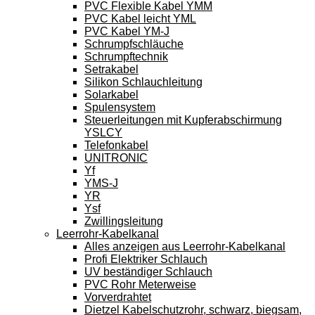
PVC Flexible Kabel YMM
PVC Kabel leicht YML
PVC Kabel YM-J
Schrumpfschläuche
Schrumpftechnik
Setrakabel
Silikon Schlauchleitung
Solarkabel
Spulensystem
Steuerleitungen mit Kupferabschirmung
YSLCY
Telefonkabel
UNITRONIC
Yf
YMS-J
YR
Ysf
Zwillingsleitung
Leerrohr-Kabelkanal
Alles anzeigen aus Leerrohr-Kabelkanal
Profi Elektriker Schlauch
UV beständiger Schlauch
PVC Rohr Meterweise
Vorverdrahtet
Dietzel Kabelschutzrohr, schwarz, biegsam,