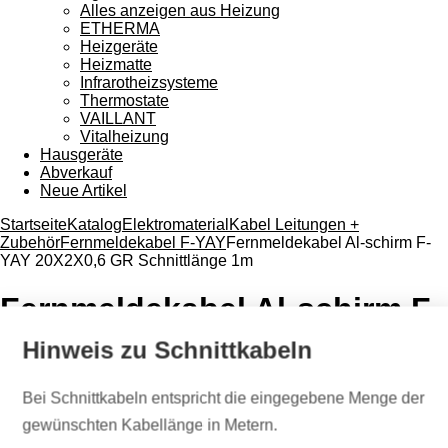
Alles anzeigen aus Heizung
ETHERMA
Heizgeräte
Heizmatte
Infrarotheizsysteme
Thermostate
VAILLANT
Vitalheizung
Hausgeräte
Abverkauf
Neue Artikel
Startseite
Katalog
Elektromaterial
Kabel Leitungen +
Zubehör
Fernmeldekabel F-YAY
Fernmeldekabel Al-schirm F-
YAY 20X2X0,6 GR Schnittlänge 1m
Fernmeldekabel Al-schirm F-
YAY 20X2X0,6 GR
Hinweis zu Schnittkabeln
Schnittlänge 1m
Bei Schnittkabeln entspricht die eingegebene Menge der
gewünschten Kabellänge in Metern.
Bewertungen:
(3)
|
Rezension schreiben