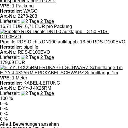
transparent/orange 100 Stk.
VPE:
1 Packung
Hersteller:
WAGO
Art.-Nr.:
2273-203
Lieferzeit:
2 Tage
16,71 EUR
16,71 EUR pro Packung
Pipelife RDS-Dichts.DN100 aufklappb. 13-50 RDS-D100EVO
Hersteller:
pipelife
Art.-Nr.:
RDS-D100EVO
Lieferzeit:
2 Tage
179,69 EUR
E-YY-J 4X25RM ERDKABEL SCHWARZ Schnittlänge 1m
VPE:
1 Meter
Hersteller:
KABEL-LEITUNG
Art.-Nr.:
E-YY-J 4X25RM
Lieferzeit:
2 Tage
100 %
0 %
0 %
0 %
0 %
Alle 1 Bewertungen ansehen