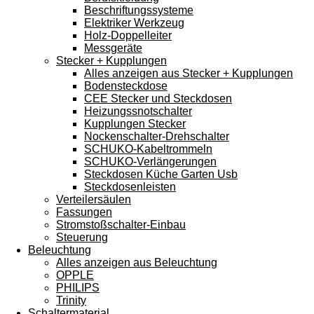
Beschriftungssysteme
Elektriker Werkzeug
Holz-Doppelleiter
Messgeräte
Stecker + Kupplungen
Alles anzeigen aus Stecker + Kupplungen
Bodensteckdose
CEE Stecker und Steckdosen
Heizungssnotschalter
Kupplungen Stecker
Nockenschalter-Drehschalter
SCHUKO-Kabeltrommeln
SCHUKO-Verlängerungen
Steckdosen Küche Garten Usb
Steckdosenleisten
Verteilersäulen
Fassungen
Stromstoßschalter-Einbau
Steuerung
Beleuchtung
Alles anzeigen aus Beleuchtung
OPPLE
PHILIPS
Trinity
Schaltermaterial