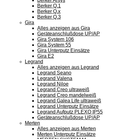
Berker Arsys
Berker Q.1
Berker Q.x
Berker Q.3
Gira
Alles anzeigen aus Gira
Geräteanschlußdose UP/AP
Gira System 106
Gira System 55
Gira Unterputz Einsätze
Gira E2
Legrand
Alles anzeigen aus Legrand
Legrand Seano
Legrand Valena
Legrand Niloe
Legrand Creo ultraweiß
Legrand Creo mandelweiß
Legrand Galea Life ultraweiß
Legrand Unterputz Einsätze
Legrand Aufputz PLEXO IP55
Geräteanschlußdose UP/AP
Merten
Alles anzeigen aus Merten
Merten Unterputz Einsätze