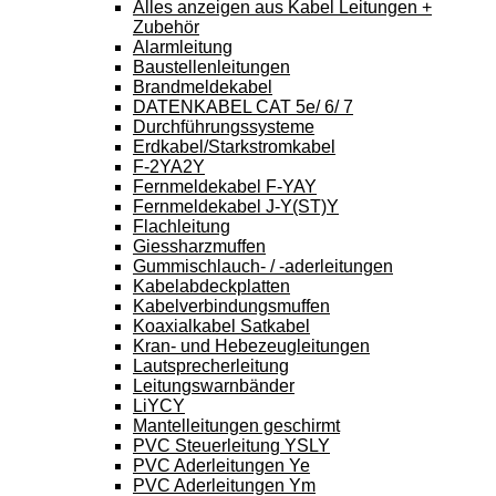
Alles anzeigen aus Kabel Leitungen +
Zubehör
Alarmleitung
Baustellenleitungen
Brandmeldekabel
DATENKABEL CAT 5e/ 6/ 7
Durchführungssysteme
Erdkabel/Starkstromkabel
F-2YA2Y
Fernmeldekabel F-YAY
Fernmeldekabel J-Y(ST)Y
Flachleitung
Giessharzmuffen
Gummischlauch- / -aderleitungen
Kabelabdeckplatten
Kabelverbindungsmuffen
Koaxialkabel Satkabel
Kran- und Hebezeugleitungen
Lautsprecherleitung
Leitungswarnbänder
LiYCY
Mantelleitungen geschirmt
PVC Steuerleitung YSLY
PVC Aderleitungen Ye
PVC Aderleitungen Ym