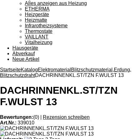
Alles anzeigen aus Heizung
ETHERMA
Heizgeräte
Heizmatte
Infrarotheizsysteme
Thermostate
VAILLANT
Vitalheizung
Hausgeräte
Abverkauf
Neue Artikel
Startseite
Katalog
Elektromaterial
Blitzschutzmaterial,Erdung,
Blitzschutzdraht
DACHRINNENKL.ST/TZN F.WULST 13
DACHRINNENKL.ST/TZN
F.WULST 13
Bewertungen:
(0)
|
Rezension schreiben
Art.Nr.:
339010