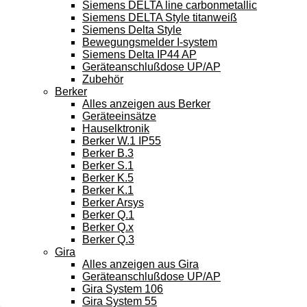
Siemens DELTA line carbonmetallic
Siemens DELTA Style titanweiß
Siemens Delta Style
Bewegungsmelder I-system
Siemens Delta IP44 AP
Geräteanschlußdose UP/AP
Zubehör
Berker
Alles anzeigen aus Berker
Geräteeinsätze
Hauselktronik
Berker W.1 IP55
Berker B.3
Berker S.1
Berker K.5
Berker K.1
Berker Arsys
Berker Q.1
Berker Q.x
Berker Q.3
Gira
Alles anzeigen aus Gira
Geräteanschlußdose UP/AP
Gira System 106
Gira System 55