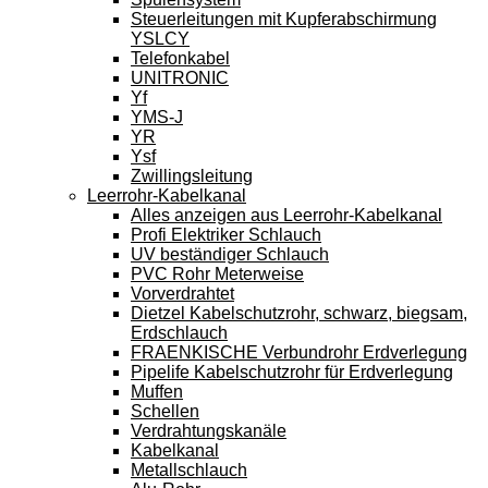
Steuerleitungen mit Kupferabschirmung
YSLCY
Telefonkabel
UNITRONIC
Yf
YMS-J
YR
Ysf
Zwillingsleitung
Leerrohr-Kabelkanal
Alles anzeigen aus Leerrohr-Kabelkanal
Profi Elektriker Schlauch
UV beständiger Schlauch
PVC Rohr Meterweise
Vorverdrahtet
Dietzel Kabelschutzrohr, schwarz, biegsam,
Erdschlauch
FRAENKISCHE Verbundrohr Erdverlegung
Pipelife Kabelschutzrohr für Erdverlegung
Muffen
Schellen
Verdrahtungskanäle
Kabelkanal
Metallschlauch