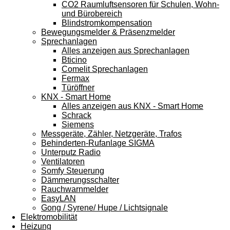
CO2 Raumluftsensoren für Schulen, Wohn-
und Bürobereich
Blindstromkompensation
Bewegungsmelder & Präsenzmelder
Sprechanlagen
Alles anzeigen aus Sprechanlagen
Bticino
Comelit Sprechanlagen
Fermax
Türöffner
KNX - Smart Home
Alles anzeigen aus KNX - Smart Home
Schrack
Siemens
Messgeräte, Zähler, Netzgeräte, Trafos
Behinderten-Rufanlage SIGMA
Unterputz Radio
Ventilatoren
Somfy Steuerung
Dämmerungsschalter
Rauchwarnmelder
EasyLAN
Gong / Syrene/ Hupe / Lichtsignale
Elektromobilität
Heizung