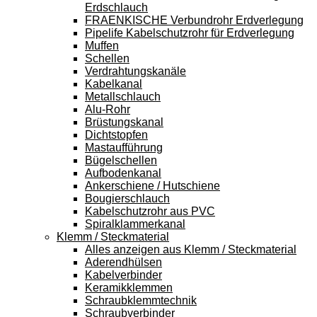
Erdschlauch
FRAENKISCHE Verbundrohr Erdverlegung
Pipelife Kabelschutzrohr für Erdverlegung
Muffen
Schellen
Verdrahtungskanäle
Kabelkanal
Metallschlauch
Alu-Rohr
Brüstungskanal
Dichtstopfen
Mastaufführung
Bügelschellen
Aufbodenkanal
Ankerschiene / Hutschiene
Bougierschlauch
Kabelschutzrohr aus PVC
Spiralklammerkanal
Klemm / Steckmaterial
Alles anzeigen aus Klemm / Steckmaterial
Aderendhülsen
Kabelverbinder
Keramikklemmen
Schraubklemmtechnik
Schraubverbinder