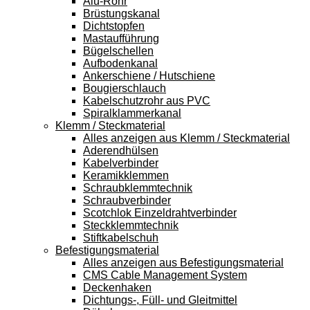
Alu-Rohr
Brüstungskanal
Dichtstopfen
Mastaufführung
Bügelschellen
Aufbodenkanal
Ankerschiene / Hutschiene
Bougierschlauch
Kabelschutzrohr aus PVC
Spiralklammerkanal
Klemm / Steckmaterial
Alles anzeigen aus Klemm / Steckmaterial
Aderendhülsen
Kabelverbinder
Keramikklemmen
Schraubklemmtechnik
Schraubverbinder
Scotchlok Einzeldrahtverbinder
Steckklemmtechnik
Stiftkabelschuh
Befestigungsmaterial
Alles anzeigen aus Befestigungsmaterial
CMS Cable Management System
Deckenhaken
Dichtungs-, Füll- und Gleitmittel