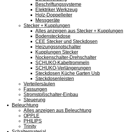
Beschriftungssysteme
Elektriker Werkzeug
Holz-Doppelleiter
Messgeräte
Stecker + Kupplungen
Alles anzeigen aus Stecker + Kupplungen
Bodensteckdose
CEE Stecker und Steckdosen
Heizungssnotschalter
Kupplungen Stecker
Nockenschalter-Drehschalter
SCHUKO-Kabeltrommeln
SCHUKO-Verlängerungen
Steckdosen Küche Garten Usb
Steckdosenleisten
Verteilersäulen
Fassungen
Stromstoßschalter-Einbau
Steuerung
Beleuchtung
Alles anzeigen aus Beleuchtung
OPPLE
PHILIPS
Trinity
Schaltermaterial