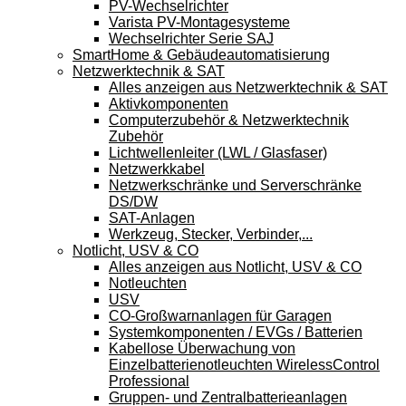
PV-Wechselrichter
Varista PV-Montagesysteme
Wechselrichter Serie SAJ
SmartHome & Gebäudeautomatisierung
Netzwerktechnik & SAT
Alles anzeigen aus Netzwerktechnik & SAT
Aktivkomponenten
Computerzubehör & Netzwerktechnik
Zubehör
Lichtwellenleiter (LWL / Glasfaser)
Netzwerkkabel
Netzwerkschränke und Serverschränke
DS/DW
SAT-Anlagen
Werkzeug, Stecker, Verbinder,...
Notlicht, USV & CO
Alles anzeigen aus Notlicht, USV & CO
Notleuchten
USV
CO-Großwarnanlagen für Garagen
Systemkomponenten / EVGs / Batterien
Kabellose Überwachung von
Einzelbatterienotleuchten WirelessControl
Professional
Gruppen- und Zentralbatterieanlagen