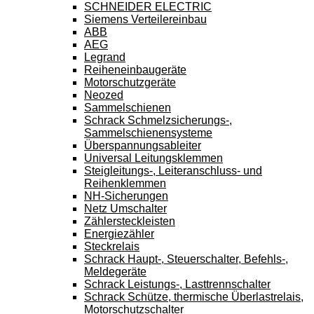
SCHNEIDER ELECTRIC
Siemens Verteilereinbau
ABB
AEG
Legrand
Reiheneinbaugeräte
Motorschutzgeräte
Neozed
Sammelschienen
Schrack Schmelzsicherungs-,
Sammelschienensysteme
Überspannungsableiter
Universal Leitungsklemmen
Steigleitungs-, Leiteranschluss- und
Reihenklemmen
NH-Sicherungen
Netz Umschalter
Zählersteckleisten
Energiezähler
Steckrelais
Schrack Haupt-, Steuerschalter, Befehls-,
Meldegeräte
Schrack Leistungs-, Lasttrennschalter
Schrack Schütze, thermische Überlastrelais,
Motorschutzschalter