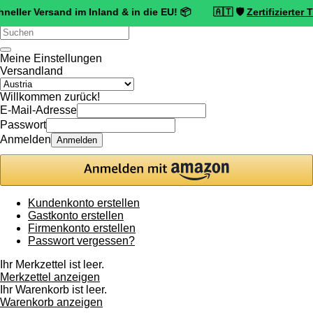
ersand im Inland & in die EU! 📦 🇦🇹 🛡️
Zertifizierter Trusted S
Verwende
die
Pfeile
Meine Einstellungen
nach
Versandland
oben
und
Willkommen zurück!
unten,
E-Mail-Adresse
um
Passwort
das
Anmelden
Anmelden
verfügbare
Ergebnis
auszuwählen.
Drücke
die
Kundenkonto erstellen
Eingabetaste,
Gastkonto erstellen
um
Firmenkonto erstellen
zum
Passwort vergessen?
ausgewählten
Suchergebnis
Ihr Merkzettel ist leer.
zu
Merkzettel anzeigen
gelangen.
Ihr Warenkorb ist leer.
Benutzer
Warenkorb anzeigen
von