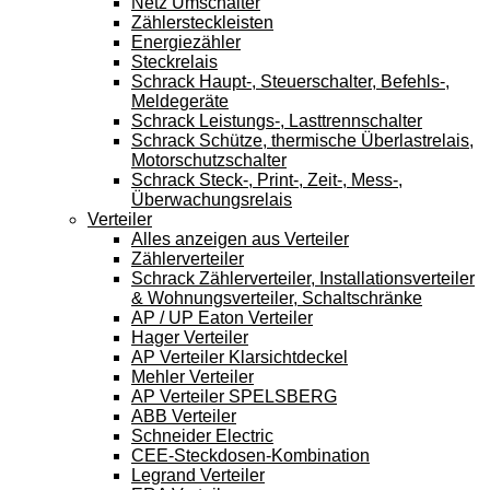
Netz Umschalter
Zählersteckleisten
Energiezähler
Steckrelais
Schrack Haupt-, Steuerschalter, Befehls-,
Meldegeräte
Schrack Leistungs-, Lasttrennschalter
Schrack Schütze, thermische Überlastrelais,
Motorschutzschalter
Schrack Steck-, Print-, Zeit-, Mess-,
Überwachungsrelais
Verteiler
Alles anzeigen aus Verteiler
Zählerverteiler
Schrack Zählerverteiler, Installationsverteiler
& Wohnungsverteiler, Schaltschränke
AP / UP Eaton Verteiler
Hager Verteiler
AP Verteiler Klarsichtdeckel
Mehler Verteiler
AP Verteiler SPELSBERG
ABB Verteiler
Schneider Electric
CEE-Steckdosen-Kombination
Legrand Verteiler