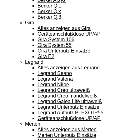
Berker Arsys
Berker Q.1
Berker Q.x
Berker Q.3
Gira
Alles anzeigen aus Gira
Geräteanschlußdose UP/AP
Gira System 106
Gira System 55
Gira Unterputz Einsätze
Gira E2
Legrand
Alles anzeigen aus Legrand
Legrand Seano
Legrand Valena
Legrand Niloe
Legrand Creo ultraweiß
Legrand Creo mandelweiß
Legrand Galea Life ultraweiß
Legrand Unterputz Einsätze
Legrand Aufputz PLEXO IP55
Geräteanschlußdose UP/AP
Merten
Alles anzeigen aus Merten
Merten Unterputz Einsätze