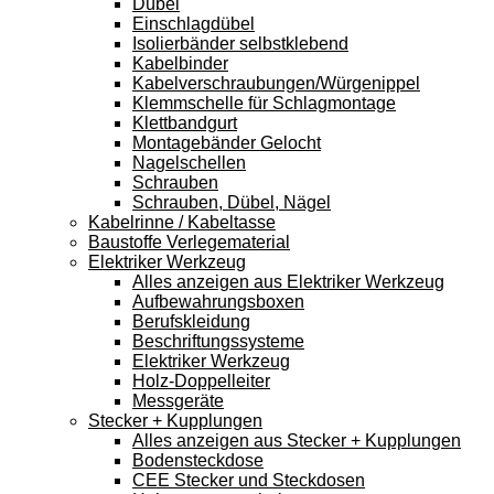
Dübel
Einschlagdübel
Isolierbänder selbstklebend
Kabelbinder
Kabelverschraubungen/Würgenippel
Klemmschelle für Schlagmontage
Klettbandgurt
Montagebänder Gelocht
Nagelschellen
Schrauben
Schrauben, Dübel, Nägel
Kabelrinne / Kabeltasse
Baustoffe Verlegematerial
Elektriker Werkzeug
Alles anzeigen aus Elektriker Werkzeug
Aufbewahrungsboxen
Berufskleidung
Beschriftungssysteme
Elektriker Werkzeug
Holz-Doppelleiter
Messgeräte
Stecker + Kupplungen
Alles anzeigen aus Stecker + Kupplungen
Bodensteckdose
CEE Stecker und Steckdosen