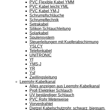
PVC Flexible Kabel YMM
PVC Kabel leicht YML
PVC Kabel YM-J
Schrumpfschläuche
Schrumpftechnik
Setrakabel
Silikon Schlauchleitung
Solarkabel
Spulensystem
Steuerleitungen mit Kupferabschirmung
YSLCY
Telefonkabel
UNITRONIC
Yf
YMS-J
YR
Ysf
Zwillingsleitung
Leerrohr-Kabelkanal
Alles anzeigen aus Leerrohr-Kabelkanal
Profi Elektriker Schlauch
UV beständiger Schlauch
PVC Rohr Meterweise
Vorverdrahtet
Dietzel Kabelschutzrohr, schwarz, biegsam,