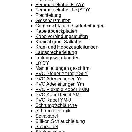
Fernmeldekabel F-YAY
Fernmeldekabel J-Y(ST)Y
Flachleitung
Giessharzmuffen
Gummischlauch- / -aderleitungen
Kabelabdeckplatten
Kabelverbindungsmuffen
Koaxialkabel Satkabel
Kran- und Hebezeugleitungen
Lautsprecherleitung
Leitungswarnbänder
LiYCY
Mantelleitungen geschirmt
PVC Steuerleitung YSLY
PVC Aderleitungen Ye
PVC Aderleitungen Ym
PVC Flexible Kabel YMM
PVC Kabel leicht YML
PVC Kabel YM-J
Schrumpfschläuche
Schrumpftechnik
Setrakabel
Silikon Schlauchleitung
Solarkabel
Spulensystem