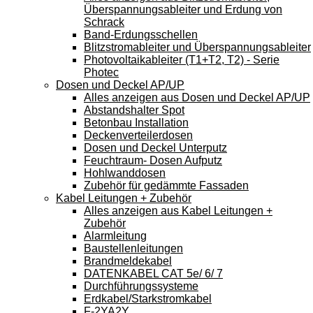
Überspannungsableiter und Erdung von
Schrack
Band-Erdungsschellen
Blitzstromableiter und Überspannungsableiter
Photovoltaikableiter (T1+T2, T2) - Serie
Photec
Dosen und Deckel AP/UP
Alles anzeigen aus Dosen und Deckel AP/UP
Abstandshalter Spot
Betonbau Installation
Deckenverteilerdosen
Dosen und Deckel Unterputz
Feuchtraum- Dosen Aufputz
Hohlwanddosen
Zubehör für gedämmte Fassaden
Kabel Leitungen + Zubehör
Alles anzeigen aus Kabel Leitungen +
Zubehör
Alarmleitung
Baustellenleitungen
Brandmeldekabel
DATENKABEL CAT 5e/ 6/ 7
Durchführungssysteme
Erdkabel/Starkstromkabel
F-2YA2Y