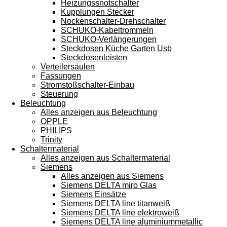
Heizungssnotschalter
Kupplungen Stecker
Nockenschalter-Drehschalter
SCHUKO-Kabeltrommeln
SCHUKO-Verlängerungen
Steckdosen Küche Garten Usb
Steckdosenleisten
Verteilersäulen
Fassungen
Stromstoßschalter-Einbau
Steuerung
Beleuchtung
Alles anzeigen aus Beleuchtung
OPPLE
PHILIPS
Trinity
Schaltermaterial
Alles anzeigen aus Schaltermaterial
Siemens
Alles anzeigen aus Siemens
Siemens DELTA miro Glas
Siemens Einsätze
Siemens DELTA line titanweiß
Siemens DELTA line elektroweiß
Siemens DELTA line aluminiummetallic