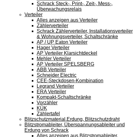
Schrack Steck-, Print-, Zeit-, Mess-,
Überwachungsrelais
Verteiler
Alles anzeigen aus Verteiler
Zählerverteiler
Schrack Zählerverteiler, Installationsverteiler
& Wohnungsverteiler, Schaltschränke
AP / UP Eaton Verteiler
Hager Verteiler
AP Verteiler Klarsichtdeckel
Mehler Verteiler
AP Verteiler SPELSBERG
ABB Verteiler
Schneider Electric
CEE-Steckdosen-Kombination
Legrand Verteiler
ERA Verteiler
Kompakt-Schaltschränke
Vorzähler
KÜK
Zählertafel
Blitzschutzmaterial,Erdung, Blitzschutzdraht
Blitzstromableiter, Überspannungsableiter und
Erdung von Schrack
Alles anzeigen aus Blitzstromableiter,