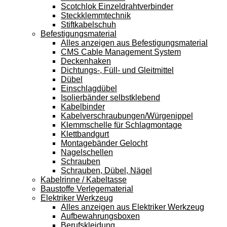
Scotchlok Einzeldrahtverbinder
Steckklemmtechnik
Stiftkabelschuh
Befestigungsmaterial
Alles anzeigen aus Befestigungsmaterial
CMS Cable Management System
Deckenhaken
Dichtungs-, Füll- und Gleitmittel
Dübel
Einschlagdübel
Isolierbänder selbstklebend
Kabelbinder
Kabelverschraubungen/Würgenippel
Klemmschelle für Schlagmontage
Klettbandgurt
Montagebänder Gelocht
Nagelschellen
Schrauben
Schrauben, Dübel, Nägel
Kabelrinne / Kabeltasse
Baustoffe Verlegematerial
Elektriker Werkzeug
Alles anzeigen aus Elektriker Werkzeug
Aufbewahrungsboxen
Berufskleidung