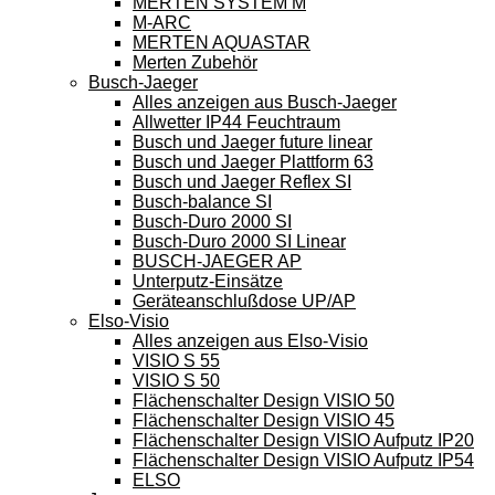
MERTEN SYSTEM M
M-ARC
MERTEN AQUASTAR
Merten Zubehör
Busch-Jaeger
Alles anzeigen aus Busch-Jaeger
Allwetter IP44 Feuchtraum
Busch und Jaeger future linear
Busch und Jaeger Plattform 63
Busch und Jaeger Reflex SI
Busch-balance SI
Busch-Duro 2000 SI
Busch-Duro 2000 SI Linear
BUSCH-JAEGER AP
Unterputz-Einsätze
Geräteanschlußdose UP/AP
Elso-Visio
Alles anzeigen aus Elso-Visio
VISIO S 55
VISIO S 50
Flächenschalter Design VISIO 50
Flächenschalter Design VISIO 45
Flächenschalter Design VISIO Aufputz IP20
Flächenschalter Design VISIO Aufputz IP54
ELSO