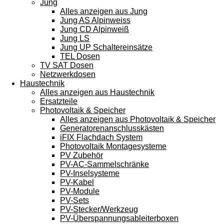
Jung
Alles anzeigen aus Jung
Jung AS Alpinweiss
Jung CD Alpinweiß
Jung LS
Jung UP Schaltereinsätze
TEL Dosen
TV SAT Dosen
Netzwerkdosen
Haustechnik
Alles anzeigen aus Haustechnik
Ersatzteile
Photovoltaik & Speicher
Alles anzeigen aus Photovoltaik & Speicher
Generatorenanschlusskästen
iFIX Flachdach System
Photovoltaik Montagesysteme
PV Zubehör
PV-AC-Sammelschränke
PV-Inselsysteme
PV-Kabel
PV-Module
PV-Sets
PV-Stecker/Werkzeug
PV-Überspannungsableiterboxen