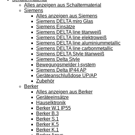
Alles anzeigen aus Schaltermaterial
Siemens
Alles anzeigen aus Siemens
Siemens DELTA miro Glas
Siemens Einsätze
Siemens DELTA line titanweiß
Siemens DELTA line elektroweiß
Siemens DELTA line aluminiummetallic
Siemens DELTA line carbonmetallic
Siemens DELTA Style titanweiß
Siemens Delta Style
Bewegungsmelder I-system
Siemens Delta IP44 AP
Geräteanschlußdose UP/AP
Zubehör
Berker
Alles anzeigen aus Berker
Geräteeinsätze
Hauselktronik
Berker W.1 IP55
Berker B.3
Berker S.1
Berker K.5
Berker K.1