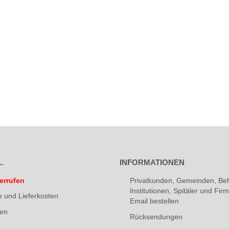
.
INFORMATIONEN
errufen
Privatkunden, Gemeinden, Be
Institutionen, Spitäler und Fi
e und Lieferkosten
Email bestellen
ten
Rücksendungen