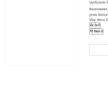
Verifizierte
Rezensionen 
preis leistu
War diese B
👍 Ja
0
👎 Nein
0