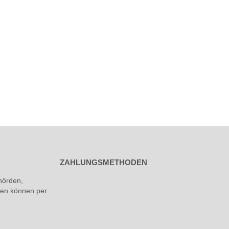
ZAHLUNGSMETHODEN
hörden,
rmen können per