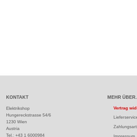
KONTAKT
MEHR ÜBER..
Vertrag wid
Elektrikshop
Hungereckstrasse 54/6
Lieferservic
1230 Wien
Zahlungsar
Austria
Tel.: +43 1 6000984
Impressum