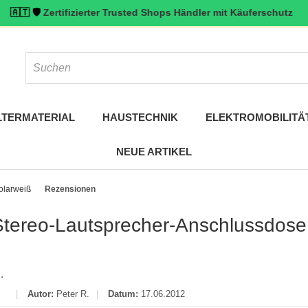
️
Zertifizierter Trusted Shops Händler mit Käuferschutz
🇦🇹 ⭐ Top
LTERMATERIAL
HAUSTECHNIK
ELEKTROMOBILITÄ
NEUE ARTIKEL
olarweiß
Rezensionen
tereo-Lautsprecher-Anschlussdose
.
|
Autor:
Peter R.
|
Datum:
17.06.2012