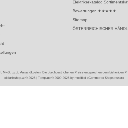
Elektrikerkatalog Sortimentska
Bewertungen ★★★★★
Sitemap
cht
ÖSTERREICHISCHER HÄND
z
cht
tellungen
zl. MwSt. zzgl.
Versandkosten
. Die durchgestrichenen Preise entsprechen dem bisherigen Prei
elektrikshop.at © 2026 | Template © 2009-2026 by modified eCommerce Shopsoftware