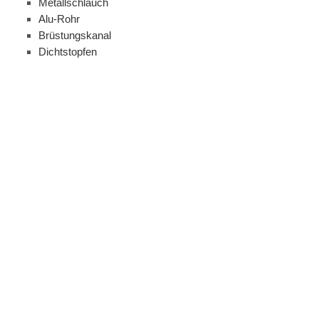
Metallschlauch
Alu-Rohr
Brüstungskanal
Dichtstopfen
Mastaufführung
Bügelschellen
Aufbodenkanal
Ankerschiene / Hutschiene
Bougierschlauch
Kabelschutzrohr aus PVC
Spiralklammerkanal
Klemm / Steckmaterial
Alles anzeigen aus Klemm / Steckmaterial
Aderendhülsen
Kabelverbinder
Keramikklemmen
Schraubklemmtechnik
Schraubverbinder
Scotchlok Einzeldrahtverbinder