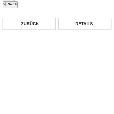
👎 Nein
0
ZURÜCK
DETAILS