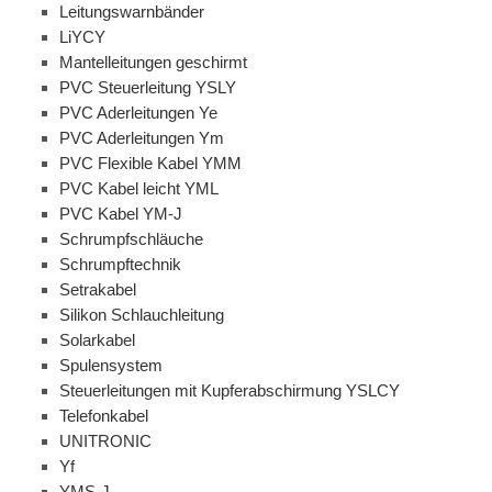
Leitungswarnbänder
LiYCY
Mantelleitungen geschirmt
PVC Steuerleitung YSLY
PVC Aderleitungen Ye
PVC Aderleitungen Ym
PVC Flexible Kabel YMM
PVC Kabel leicht YML
PVC Kabel YM-J
Schrumpfschläuche
Schrumpftechnik
Setrakabel
Silikon Schlauchleitung
Solarkabel
Spulensystem
Steuerleitungen mit Kupferabschirmung YSLCY
Telefonkabel
UNITRONIC
Yf
YMS-J