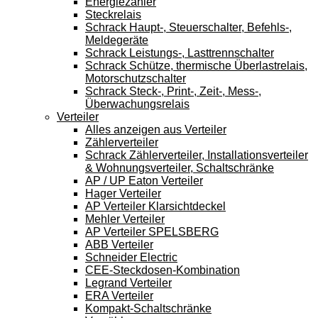
Energiezähler
Steckrelais
Schrack Haupt-, Steuerschalter, Befehls-,
Meldegeräte
Schrack Leistungs-, Lasttrennschalter
Schrack Schütze, thermische Überlastrelais,
Motorschutzschalter
Schrack Steck-, Print-, Zeit-, Mess-,
Überwachungsrelais
Verteiler
Alles anzeigen aus Verteiler
Zählerverteiler
Schrack Zählerverteiler, Installationsverteiler
& Wohnungsverteiler, Schaltschränke
AP / UP Eaton Verteiler
Hager Verteiler
AP Verteiler Klarsichtdeckel
Mehler Verteiler
AP Verteiler SPELSBERG
ABB Verteiler
Schneider Electric
CEE-Steckdosen-Kombination
Legrand Verteiler
ERA Verteiler
Kompakt-Schaltschränke