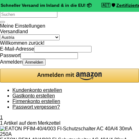
r Versand im Inland & in die EU! 📦 🇦🇹 🛡️
Zertifizierter Truste
Verwende
die
Pfeile
Meine Einstellungen
nach
Versandland
oben
und
Willkommen zurück!
unten,
E-Mail-Adresse
um
Passwort
das
Anmelden
Anmelden
verfügbare
Ergebnis
auszuwählen.
Drücke
die
Kundenkonto erstellen
Eingabetaste,
Gastkonto erstellen
um
Firmenkonto erstellen
zum
Passwort vergessen?
ausgewählten
Suchergebnis
1
zu
1 Artikel auf dem Merkzettel
gelangen.
Benutzer
von