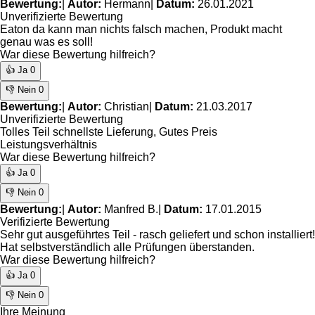
Bewertung:
|
Autor:
Hermann
|
Datum:
26.01.2021
Unverifizierte Bewertung
Eaton da kann man nichts falsch machen, Produkt macht
genau was es soll!
War diese Bewertung hilfreich?
👍 Ja
0
👎 Nein
0
Bewertung:
|
Autor:
Christian
|
Datum:
21.03.2017
Unverifizierte Bewertung
Tolles Teil schnellste Lieferung, Gutes Preis
Leistungsverhältnis
War diese Bewertung hilfreich?
👍 Ja
0
👎 Nein
0
Bewertung:
|
Autor:
Manfred B.
|
Datum:
17.01.2015
Verifizierte Bewertung
Sehr gut ausgeführtes Teil - rasch geliefert und schon installiert!
Hat selbstverständlich alle Prüfungen überstanden.
War diese Bewertung hilfreich?
👍 Ja
0
👎 Nein
0
Ihre Meinung