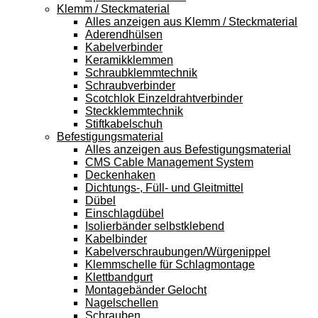
Klemm / Steckmaterial
Alles anzeigen aus Klemm / Steckmaterial
Aderendhülsen
Kabelverbinder
Keramikklemmen
Schraubklemmtechnik
Schraubverbinder
Scotchlok Einzeldrahtverbinder
Steckklemmtechnik
Stiftkabelschuh
Befestigungsmaterial
Alles anzeigen aus Befestigungsmaterial
CMS Cable Management System
Deckenhaken
Dichtungs-, Füll- und Gleitmittel
Dübel
Einschlagdübel
Isolierbänder selbstklebend
Kabelbinder
Kabelverschraubungen/Würgenippel
Klemmschelle für Schlagmontage
Klettbandgurt
Montagebänder Gelocht
Nagelschellen
Schrauben