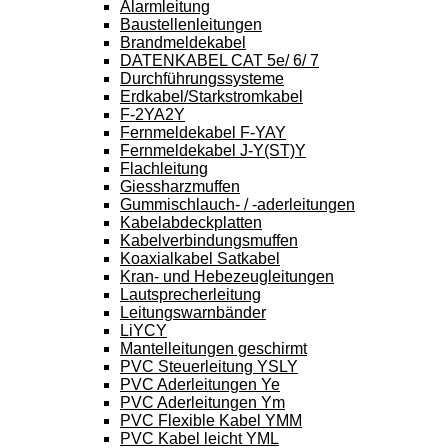
Alarmleitung
Baustellenleitungen
Brandmeldekabel
DATENKABEL CAT 5e/ 6/ 7
Durchführungssysteme
Erdkabel/Starkstromkabel
F-2YA2Y
Fernmeldekabel F-YAY
Fernmeldekabel J-Y(ST)Y
Flachleitung
Giessharzmuffen
Gummischlauch- / -aderleitungen
Kabelabdeckplatten
Kabelverbindungsmuffen
Koaxialkabel Satkabel
Kran- und Hebezeugleitungen
Lautsprecherleitung
Leitungswarnbänder
LiYCY
Mantelleitungen geschirmt
PVC Steuerleitung YSLY
PVC Aderleitungen Ye
PVC Aderleitungen Ym
PVC Flexible Kabel YMM
PVC Kabel leicht YML