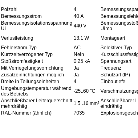
Polzahl
4
Bemessungsspa
Bemessungsstrom
40 A
Bemessungsfehl
Bemessungsisolationsspannung
Bemessungsstoßs
440 V
Ui
Uimp
Verlustleistung
13.1 W
Montageart
Fehlerstrom-Typ
AC
Selektiver-Typ
Kurzzeitverzögerter Typ
Nein
Kurzschlussfestig
Stoßstromfestigkeit
0.25 kA
Spannungsart
Mit Verriegelungsvorrichtung
Ja
Frequenz
Zusatzeinrichtungen möglich
Ja
Schutzart (IP)
Breite in Teilungseinheiten
4
Einbautiefe
Umgebungstemperatur während
-25..60 °C
Verschmutzungs
des Betriebs
Anschließbarer Leiterquerschnitt
Anschließbarer L
1.5..16 mm²
mehrdrähtig
eindrähtig
RAL-Nummer (ähnlich)
7035
Explosionsgesch