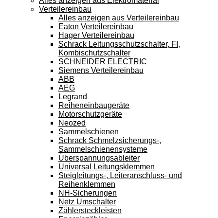
Alles anzeigen aus Elektromaterial
Verteilereinbau
Alles anzeigen aus Verteilereinbau
Eaton Verteilereinbau
Hager Verteilereinbau
Schrack Leitungsschutzschalter, FI,
Kombischutzschalter
SCHNEIDER ELECTRIC
Siemens Verteilereinbau
ABB
AEG
Legrand
Reiheneinbaugeräte
Motorschutzgeräte
Neozed
Sammelschienen
Schrack Schmelzsicherungs-,
Sammelschienensysteme
Überspannungsableiter
Universal Leitungsklemmen
Steigleitungs-, Leiteranschluss- und
Reihenklemmen
NH-Sicherungen
Netz Umschalter
Zählersteckleisten