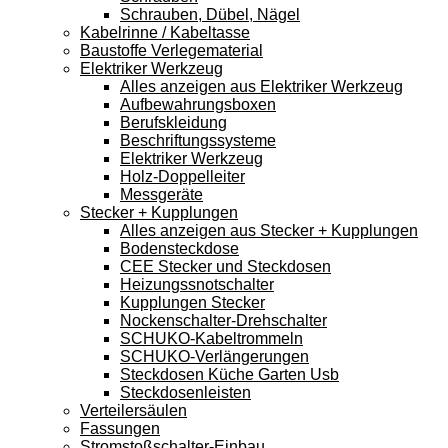
Schrauben, Dübel, Nägel
Kabelrinne / Kabeltasse
Baustoffe Verlegematerial
Elektriker Werkzeug
Alles anzeigen aus Elektriker Werkzeug
Aufbewahrungsboxen
Berufskleidung
Beschriftungssysteme
Elektriker Werkzeug
Holz-Doppelleiter
Messgeräte
Stecker + Kupplungen
Alles anzeigen aus Stecker + Kupplungen
Bodensteckdose
CEE Stecker und Steckdosen
Heizungssnotschalter
Kupplungen Stecker
Nockenschalter-Drehschalter
SCHUKO-Kabeltrommeln
SCHUKO-Verlängerungen
Steckdosen Küche Garten Usb
Steckdosenleisten
Verteilersäulen
Fassungen
Stromstoßschalter-Einbau