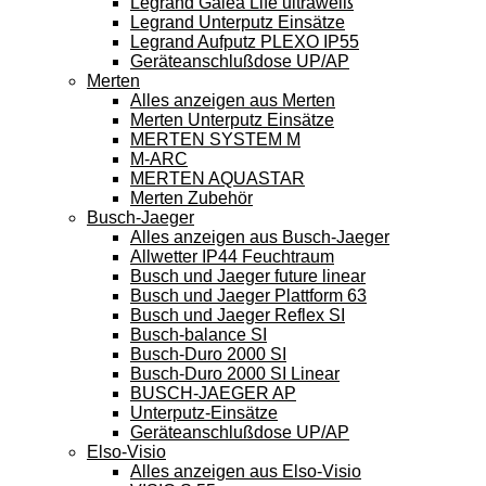
Legrand Galea Life ultraweiß
Legrand Unterputz Einsätze
Legrand Aufputz PLEXO IP55
Geräteanschlußdose UP/AP
Merten
Alles anzeigen aus Merten
Merten Unterputz Einsätze
MERTEN SYSTEM M
M-ARC
MERTEN AQUASTAR
Merten Zubehör
Busch-Jaeger
Alles anzeigen aus Busch-Jaeger
Allwetter IP44 Feuchtraum
Busch und Jaeger future linear
Busch und Jaeger Plattform 63
Busch und Jaeger Reflex SI
Busch-balance SI
Busch-Duro 2000 SI
Busch-Duro 2000 SI Linear
BUSCH-JAEGER AP
Unterputz-Einsätze
Geräteanschlußdose UP/AP
Elso-Visio
Alles anzeigen aus Elso-Visio