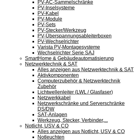
PV-AC-Sammelschränke
PV-Inselsysteme
PV-Kabel
PV-Module
PV-Sets
PV-Stecker/Werkzeug
PV-Überspannungsableiterboxen
PV-Wechselrichter
Varista PV-Montagesysteme
Wechselrichter Serie SAJ
SmartHome & Gebäudeautomatisierung
Netzwerktechnik & SAT
Alles anzeigen aus Netzwerktechnik & SAT
Aktivkomponenten
Computerzubehör & Netzwerktechnik
Zubehör
Lichtwellenleiter (LWL / Glasfaser)
Netzwerkkabel
Netzwerkschränke und Serverschränke
DS/DW
SAT-Anlagen
Werkzeug, Stecker, Verbinder,...
Notlicht, USV & CO
Alles anzeigen aus Notlicht, USV & CO
Notleuchten