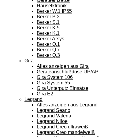
Geräteeinsätze
Hauselktronik
Berker W.1 IP55
Berker B.3
Berker S.1
Berker K.5
Berker K.1
Berker Arsys
Berker Q.1
Berker Q.x
Berker Q.3
Gira
Alles anzeigen aus Gira
Geräteanschlußdose UP/AP
Gira System 106
Gira System 55
Gira Unterputz Einsätze
Gira E2
Legrand
Alles anzeigen aus Legrand
Legrand Seano
Legrand Valena
Legrand Niloe
Legrand Creo ultraweiß
Legrand Creo mandelweiß