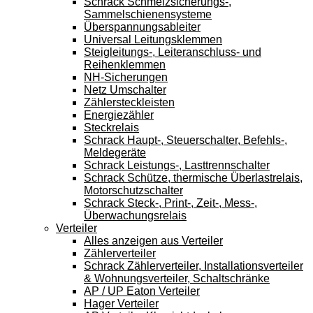
Schrack Schmelzsicherungs-,
Sammelschienensysteme
Überspannungsableiter
Universal Leitungsklemmen
Steigleitungs-, Leiteranschluss- und
Reihenklemmen
NH-Sicherungen
Netz Umschalter
Zählersteckleisten
Energiezähler
Steckrelais
Schrack Haupt-, Steuerschalter, Befehls-,
Meldegeräte
Schrack Leistungs-, Lasttrennschalter
Schrack Schütze, thermische Überlastrelais,
Motorschutzschalter
Schrack Steck-, Print-, Zeit-, Mess-,
Überwachungsrelais
Verteiler
Alles anzeigen aus Verteiler
Zählerverteiler
Schrack Zählerverteiler, Installationsverteiler
& Wohnungsverteiler, Schaltschränke
AP / UP Eaton Verteiler
Hager Verteiler