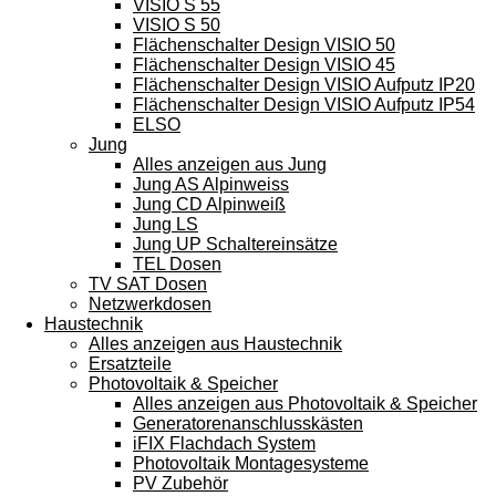
VISIO S 55
VISIO S 50
Flächenschalter Design VISIO 50
Flächenschalter Design VISIO 45
Flächenschalter Design VISIO Aufputz IP20
Flächenschalter Design VISIO Aufputz IP54
ELSO
Jung
Alles anzeigen aus Jung
Jung AS Alpinweiss
Jung CD Alpinweiß
Jung LS
Jung UP Schaltereinsätze
TEL Dosen
TV SAT Dosen
Netzwerkdosen
Haustechnik
Alles anzeigen aus Haustechnik
Ersatzteile
Photovoltaik & Speicher
Alles anzeigen aus Photovoltaik & Speicher
Generatorenanschlusskästen
iFIX Flachdach System
Photovoltaik Montagesysteme
PV Zubehör