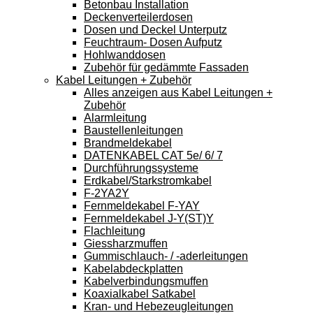
Betonbau Installation
Deckenverteilerdosen
Dosen und Deckel Unterputz
Feuchtraum- Dosen Aufputz
Hohlwanddosen
Zubehör für gedämmte Fassaden
Kabel Leitungen + Zubehör
Alles anzeigen aus Kabel Leitungen +
Zubehör
Alarmleitung
Baustellenleitungen
Brandmeldekabel
DATENKABEL CAT 5e/ 6/ 7
Durchführungssysteme
Erdkabel/Starkstromkabel
F-2YA2Y
Fernmeldekabel F-YAY
Fernmeldekabel J-Y(ST)Y
Flachleitung
Giessharzmuffen
Gummischlauch- / -aderleitungen
Kabelabdeckplatten
Kabelverbindungsmuffen
Koaxialkabel Satkabel
Kran- und Hebezeugleitungen