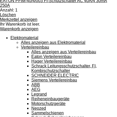
EATON PFIM-40/4/003 FI-Schutzschalter AC 40A/4 30mA
Touchgeräten
250A
können
Anzahl: 1
Touch-
Löschen
und
Merkzettel anzeigen
Streichgesten
Ihr Warenkorb ist leer.
verwenden.
Warenkorb anzeigen
Elektromaterial
Alles anzeigen aus Elektromaterial
Verteilereinbau
Alles anzeigen aus Verteilereinbau
Eaton Verteilereinbau
Hager Verteilereinbau
Schrack Leitungsschutzschalter, FI,
Kombischutzschalter
SCHNEIDER ELECTRIC
Siemens Verteilereinbau
ABB
AEG
Legrand
Reiheneinbaugeräte
Motorschutzgeräte
Neozed
Sammelschienen