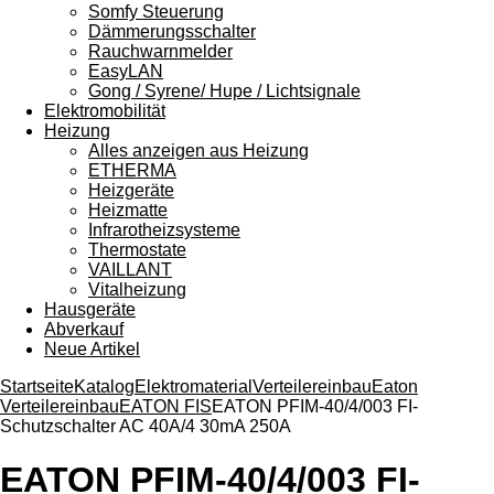
Somfy Steuerung
Dämmerungsschalter
Rauchwarnmelder
EasyLAN
Gong / Syrene/ Hupe / Lichtsignale
Elektromobilität
Heizung
Alles anzeigen aus Heizung
ETHERMA
Heizgeräte
Heizmatte
Infrarotheizsysteme
Thermostate
VAILLANT
Vitalheizung
Hausgeräte
Abverkauf
Neue Artikel
Startseite
Katalog
Elektromaterial
Verteilereinbau
Eaton
Verteilereinbau
EATON FIS
EATON PFIM-40/4/003 FI-
Schutzschalter AC 40A/4 30mA 250A
EATON PFIM-40/4/003 FI-