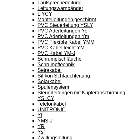
Lautsprecherleitung
Leitungswarnbänder
LiYCY
Mantelleitungen geschirmt
PVC Steuerleitung YSLY
PVC Aderleitungen Ye
PVC Aderleitungen Ym
PVC Flexible Kabel YMM
PVC Kabel leicht YML
PVC Kabel YM-J
Schrumpfschläuche
Schrumpftechnik
Setrakabel
Silikon Schlauchleitung
Solarkabel
Spulensystem
Steuerleitungen mit Kupferabschirmung
YSLCY
Telefonkabel
UNITRONIC
Yf
YMS-J
YR
Ysf
Zwillingsleitung