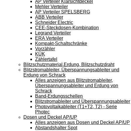
AP Verteiler Klarsichtdeckel
Mehler Verteiler
AP Verteiler SPELSBERG
ABB Verteiler
Schneider Electric
CEE-Steckdosen-Kombination
Legrand Verteiler
ERA Verteiler
Kompakt-Schaltschränke
Vorzähler
KÜK
Zählertafel
Blitzschutzmaterial,Erdung, Blitzschutzdraht
Blitzstromableiter, Überspannungsableiter und
Erdung von Schrack
Alles anzeigen aus Blitzstromableiter,
Überspannungsableiter und Erdung von
Schrack
Band-Erdungsschellen
Blitzstromableiter und Überspannungsableiter
Photovoltaikableiter (T1+T2, T2) - Serie
Photec
Dosen und Deckel AP/UP
Alles anzeigen aus Dosen und Deckel AP/UP
Abstandshalter Spot