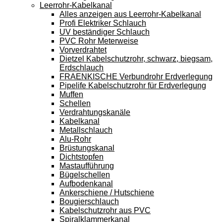
Leerrohr-Kabelkanal
Alles anzeigen aus Leerrohr-Kabelkanal
Profi Elektriker Schlauch
UV beständiger Schlauch
PVC Rohr Meterweise
Vorverdrahtet
Dietzel Kabelschutzrohr, schwarz, biegsam,
Erdschlauch
FRAENKISCHE Verbundrohr Erdverlegung
Pipelife Kabelschutzrohr für Erdverlegung
Muffen
Schellen
Verdrahtungskanäle
Kabelkanal
Metallschlauch
Alu-Rohr
Brüstungskanal
Dichtstopfen
Mastaufführung
Bügelschellen
Aufbodenkanal
Ankerschiene / Hutschiene
Bougierschlauch
Kabelschutzrohr aus PVC
Spiralklammerkanal