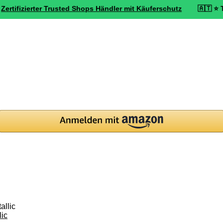
zierter Trusted Shops Händler mit Käuferschutz
🇦🇹 ⭐ Top bewert
ic