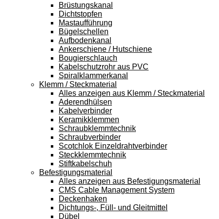
Brüstungskanal
Dichtstopfen
Mastaufführung
Bügelschellen
Aufbodenkanal
Ankerschiene / Hutschiene
Bougierschlauch
Kabelschutzrohr aus PVC
Spiralklammerkanal
Klemm / Steckmaterial
Alles anzeigen aus Klemm / Steckmaterial
Aderendhülsen
Kabelverbinder
Keramikklemmen
Schraubklemmtechnik
Schraubverbinder
Scotchlok Einzeldrahtverbinder
Steckklemmtechnik
Stiftkabelschuh
Befestigungsmaterial
Alles anzeigen aus Befestigungsmaterial
CMS Cable Management System
Deckenhaken
Dichtungs-, Füll- und Gleitmittel
Dübel