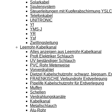
Solarkabel
Spulensystem
Steuerleitungen mit Kupferabschirmung YSL
Telefonkabel
UNITRONIC
Yf
YMS-J
YR
Ysf
Zwillingsleitung
Leerrohr-Kabelkanal
Alles anzeigen aus Leerrohr-Kabelkanal
Profi Elektriker Schlauch
UV beständiger Schlauch
PVC Rohr Meterweise
Vorverdrahtet
Dietzel Kabelschutzrohr, schwarz, biegsam, E
FRAENKISCHE Verbundrohr Erdverlegung
Pipelife Kabelschutzrohr für Erdverlegung
Muffen
Schellen
Verdrahtungskanäle
Kabelkanal
Metallschlauch
Alu-Rohr