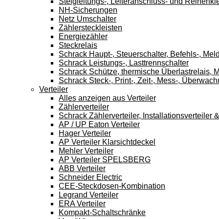
Steigleitungs-, Leiteranschluss- und Reihen
NH-Sicherungen
Netz Umschalter
Zählersteckleisten
Energiezähler
Steckrelais
Schrack Haupt-, Steuerschalter, Befehls-, Mel
Schrack Leistungs-, Lasttrennschalter
Schrack Schütze, thermische Überlastrelais, M
Schrack Steck-, Print-, Zeit-, Mess-, Überwach
Verteiler
Alles anzeigen aus Verteiler
Zählerverteiler
Schrack Zählerverteiler, Installationsverteile
AP / UP Eaton Verteiler
Hager Verteiler
AP Verteiler Klarsichtdeckel
Mehler Verteiler
AP Verteiler SPELSBERG
ABB Verteiler
Schneider Electric
CEE-Steckdosen-Kombination
Legrand Verteiler
ERA Verteiler
Kompakt-Schaltschränke