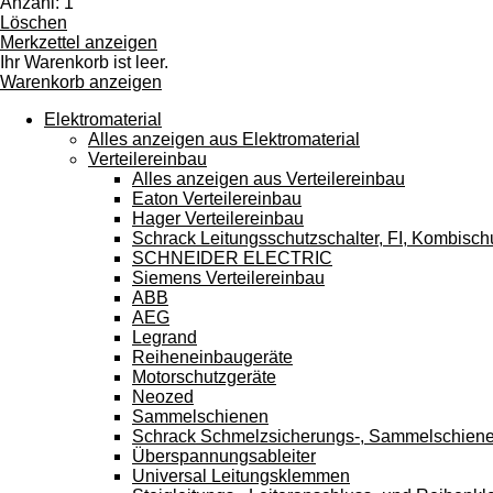
Anzahl: 1
Touchgeräten
Löschen
können
Merkzettel anzeigen
Touch-
Ihr Warenkorb ist leer.
und
Warenkorb anzeigen
Streichgesten
verwenden.
Elektromaterial
Alles anzeigen aus Elektromaterial
Verteilereinbau
Alles anzeigen aus Verteilereinbau
Eaton Verteilereinbau
Hager Verteilereinbau
Schrack Leitungsschutzschalter, FI, Kombisch
SCHNEIDER ELECTRIC
Siemens Verteilereinbau
ABB
AEG
Legrand
Reiheneinbaugeräte
Motorschutzgeräte
Neozed
Sammelschienen
Schrack Schmelzsicherungs-, Sammelschien
Überspannungsableiter
Universal Leitungsklemmen