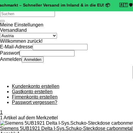
rkt – Schneller Versand im Inland & in die EU! 📦 🇦🇹 🛡️
Zertifi
Verwende
die
Pfeile
Meine Einstellungen
nach
Versandland
oben
und
Willkommen zurück!
unten,
E-Mail-Adresse
um
Passwort
das
Anmelden
Anmelden
verfügbare
Ergebnis
auszuwählen.
Drücke
die
Kundenkonto erstellen
Eingabetaste,
Gastkonto erstellen
um
Firmenkonto erstellen
zum
Passwort vergessen?
ausgewählten
Suchergebnis
1
zu
1 Artikel auf dem Merkzettel
gelangen.
Benutzer
Siemens 5UB1921 Delta I-Sys.Schuko-Steckdose carbonmetall
von