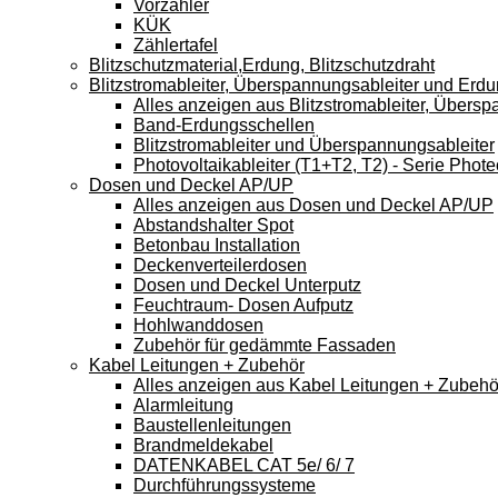
Vorzähler
KÜK
Zählertafel
Blitzschutzmaterial,Erdung, Blitzschutzdraht
Blitzstromableiter, Überspannungsableiter und Erd
Alles anzeigen aus Blitzstromableiter, Übers
Band-Erdungsschellen
Blitzstromableiter und Überspannungsableiter
Photovoltaikableiter (T1+T2, T2) - Serie Phote
Dosen und Deckel AP/UP
Alles anzeigen aus Dosen und Deckel AP/UP
Abstandshalter Spot
Betonbau Installation
Deckenverteilerdosen
Dosen und Deckel Unterputz
Feuchtraum- Dosen Aufputz
Hohlwanddosen
Zubehör für gedämmte Fassaden
Kabel Leitungen + Zubehör
Alles anzeigen aus Kabel Leitungen + Zubehö
Alarmleitung
Baustellenleitungen
Brandmeldekabel
DATENKABEL CAT 5e/ 6/ 7
Durchführungssysteme