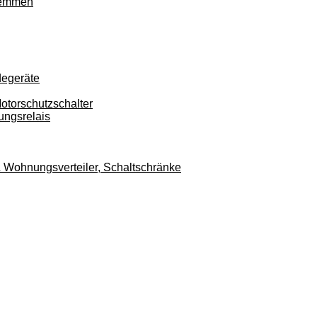
klemmen
degeräte
otorschutzschalter
ungsrelais
r & Wohnungsverteiler, Schaltschränke