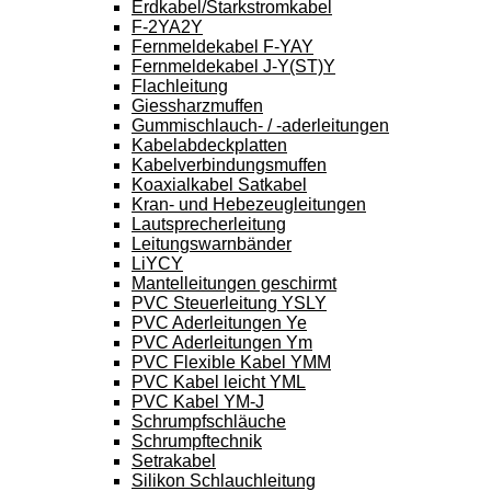
Erdkabel/Starkstromkabel
F-2YA2Y
Fernmeldekabel F-YAY
Fernmeldekabel J-Y(ST)Y
Flachleitung
Giessharzmuffen
Gummischlauch- / -aderleitungen
Kabelabdeckplatten
Kabelverbindungsmuffen
Koaxialkabel Satkabel
Kran- und Hebezeugleitungen
Lautsprecherleitung
Leitungswarnbänder
LiYCY
Mantelleitungen geschirmt
PVC Steuerleitung YSLY
PVC Aderleitungen Ye
PVC Aderleitungen Ym
PVC Flexible Kabel YMM
PVC Kabel leicht YML
PVC Kabel YM-J
Schrumpfschläuche
Schrumpftechnik
Setrakabel
Silikon Schlauchleitung