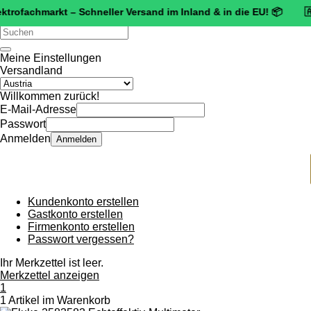
chmarkt – Schneller Versand im Inland & in die EU! 📦 🇦🇹 🛡️
Zer
Verwende
die
Pfeile
Meine Einstellungen
nach
Versandland
oben
und
Willkommen zurück!
unten,
E-Mail-Adresse
um
Passwort
das
Anmelden
Anmelden
verfügbare
Ergebnis
auszuwählen.
Drücke
die
Kundenkonto erstellen
Eingabetaste,
Gastkonto erstellen
um
Firmenkonto erstellen
zum
Passwort vergessen?
ausgewählten
Suchergebnis
Ihr Merkzettel ist leer.
zu
Merkzettel anzeigen
gelangen.
1
Benutzer
1 Artikel im Warenkorb
von