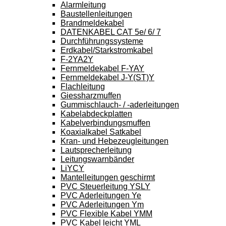
Alarmleitung
Baustellenleitungen
Brandmeldekabel
DATENKABEL CAT 5e/ 6/ 7
Durchführungssysteme
Erdkabel/Starkstromkabel
F-2YA2Y
Fernmeldekabel F-YAY
Fernmeldekabel J-Y(ST)Y
Flachleitung
Giessharzmuffen
Gummischlauch- / -aderleitungen
Kabelabdeckplatten
Kabelverbindungsmuffen
Koaxialkabel Satkabel
Kran- und Hebezeugleitungen
Lautsprecherleitung
Leitungswarnbänder
LiYCY
Mantelleitungen geschirmt
PVC Steuerleitung YSLY
PVC Aderleitungen Ye
PVC Aderleitungen Ym
PVC Flexible Kabel YMM
PVC Kabel leicht YML