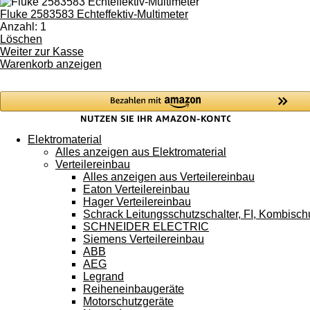
Touchgeräten
Fluke 2583583 Echteffektiv-Multimeter
können
Anzahl: 1
Touch-
Löschen
und
Weiter zur Kasse
Streichgesten
Warenkorb anzeigen
verwenden.
Elektromaterial
Alles anzeigen aus Elektromaterial
Verteilereinbau
Alles anzeigen aus Verteilereinbau
Eaton Verteilereinbau
Hager Verteilereinbau
Schrack Leitungsschutzschalter, FI, Kombisch
SCHNEIDER ELECTRIC
Siemens Verteilereinbau
ABB
AEG
Legrand
Reiheneinbaugeräte
Motorschutzgeräte