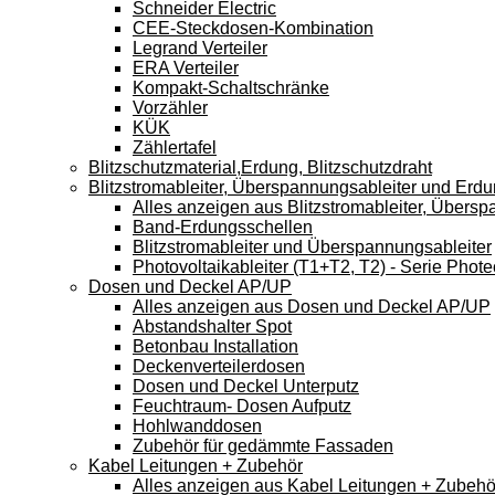
Schneider Electric
CEE-Steckdosen-Kombination
Legrand Verteiler
ERA Verteiler
Kompakt-Schaltschränke
Vorzähler
KÜK
Zählertafel
Blitzschutzmaterial,Erdung, Blitzschutzdraht
Blitzstromableiter, Überspannungsableiter und Erd
Alles anzeigen aus Blitzstromableiter, Übers
Band-Erdungsschellen
Blitzstromableiter und Überspannungsableiter
Photovoltaikableiter (T1+T2, T2) - Serie Phote
Dosen und Deckel AP/UP
Alles anzeigen aus Dosen und Deckel AP/UP
Abstandshalter Spot
Betonbau Installation
Deckenverteilerdosen
Dosen und Deckel Unterputz
Feuchtraum- Dosen Aufputz
Hohlwanddosen
Zubehör für gedämmte Fassaden
Kabel Leitungen + Zubehör
Alles anzeigen aus Kabel Leitungen + Zubehö