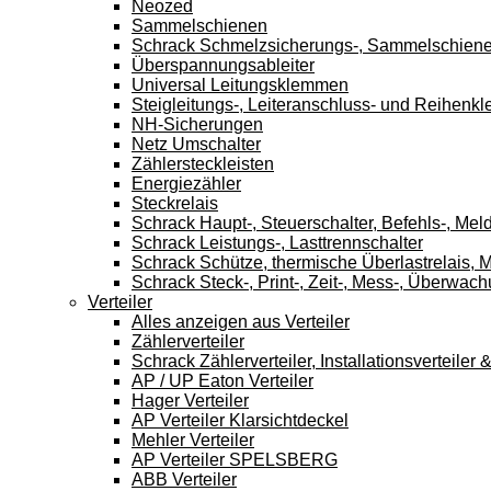
Neozed
Sammelschienen
Schrack Schmelzsicherungs-, Sammelschien
Überspannungsableiter
Universal Leitungsklemmen
Steigleitungs-, Leiteranschluss- und Reihen
NH-Sicherungen
Netz Umschalter
Zählersteckleisten
Energiezähler
Steckrelais
Schrack Haupt-, Steuerschalter, Befehls-, Mel
Schrack Leistungs-, Lasttrennschalter
Schrack Schütze, thermische Überlastrelais, M
Schrack Steck-, Print-, Zeit-, Mess-, Überwach
Verteiler
Alles anzeigen aus Verteiler
Zählerverteiler
Schrack Zählerverteiler, Installationsverteile
AP / UP Eaton Verteiler
Hager Verteiler
AP Verteiler Klarsichtdeckel
Mehler Verteiler
AP Verteiler SPELSBERG
ABB Verteiler