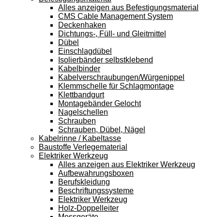
Alles anzeigen aus Befestigungsmaterial
CMS Cable Management System
Deckenhaken
Dichtungs-, Füll- und Gleitmittel
Dübel
Einschlagdübel
Isolierbänder selbstklebend
Kabelbinder
Kabelverschraubungen/Würgenippel
Klemmschelle für Schlagmontage
Klettbandgurt
Montagebänder Gelocht
Nagelschellen
Schrauben
Schrauben, Dübel, Nägel
Kabelrinne / Kabeltasse
Baustoffe Verlegematerial
Elektriker Werkzeug
Alles anzeigen aus Elektriker Werkzeug
Aufbewahrungsboxen
Berufskleidung
Beschriftungssysteme
Elektriker Werkzeug
Holz-Doppelleiter
Messgeräte