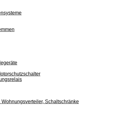
ensysteme
klemmen
degeräte
otorschutzschalter
ungsrelais
r & Wohnungsverteiler, Schaltschränke