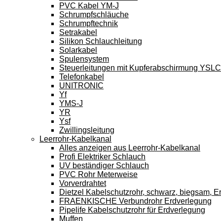
PVC Kabel YM-J
Schrumpfschläuche
Schrumpftechnik
Setrakabel
Silikon Schlauchleitung
Solarkabel
Spulensystem
Steuerleitungen mit Kupferabschirmung YSL
Telefonkabel
UNITRONIC
Yf
YMS-J
YR
Ysf
Zwillingsleitung
Leerrohr-Kabelkanal
Alles anzeigen aus Leerrohr-Kabelkanal
Profi Elektriker Schlauch
UV beständiger Schlauch
PVC Rohr Meterweise
Vorverdrahtet
Dietzel Kabelschutzrohr, schwarz, biegsam, E
FRAENKISCHE Verbundrohr Erdverlegung
Pipelife Kabelschutzrohr für Erdverlegung
Muffen