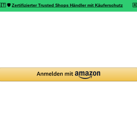
tifizierter Trusted Shops Händler mit Käuferschutz
🇦🇹 ⭐ Top be