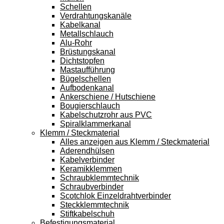
Schellen
Verdrahtungskanäle
Kabelkanal
Metallschlauch
Alu-Rohr
Brüstungskanal
Dichtstopfen
Mastaufführung
Bügelschellen
Aufbodenkanal
Ankerschiene / Hutschiene
Bougierschlauch
Kabelschutzrohr aus PVC
Spiralklammerkanal
Klemm / Steckmaterial
Alles anzeigen aus Klemm / Steckmaterial
Aderendhülsen
Kabelverbinder
Keramikklemmen
Schraubklemmtechnik
Schraubverbinder
Scotchlok Einzeldrahtverbinder
Steckklemmtechnik
Stiftkabelschuh
Befestigungsmaterial