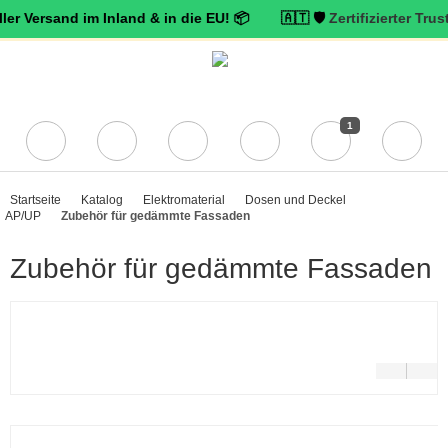
and im Inland & in die EU! 📦 🇦🇹 🛡️
Zertifizierter Trusted Shop
1
Startseite
Katalog
Elektromaterial
Dosen und Deckel
AP/UP
Zubehör für gedämmte Fassaden
Zubehör für gedämmte Fassaden