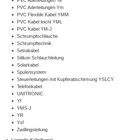
PVC Aderleitungen Ye
PVC Aderleitungen Ym
PVC Flexible Kabel YMM
PVC Kabel leicht YML
PVC Kabel YM-J
Schrumpfschläuche
Schrumpftechnik
Setrakabel
Silikon Schlauchleitung
Solarkabel
Spulensystem
Steuerleitungen mit Kupferabschirmung YSLCY
Telefonkabel
UNITRONIC
Yf
YMS-J
YR
Ysf
Zwillingsleitung
Leerrohr-Kabelkanal