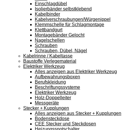
Einschlagdübel
Isolierbänder selbstklebend
Kabelbinder
Kabelverschraubungen/Würgenippel
Klemmschelle für Schlagmontage
Klettbandgurt
Montagebänder Gelocht
Nagelschellen
Schrauben
Schrauben, Dübel, Nägel
Kabelrinne / Kabeltasse
Baustoffe Verlegematerial
Elektriker Werkzeug
Alles anzeigen aus Elektriker Werkzeug
Aufbewahrungsboxen
Berufskleidung
Beschriftungssysteme
Elektriker Werkzeug
Holz-Doppelleiter
Messgeräte
Stecker + Kupplungen
Alles anzeigen aus Stecker + Kupplungen
Bodensteckdose
CEE Stecker und Steckdosen
Heizungssnotschalter