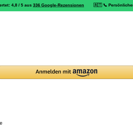
/ 5 aus
336 Google-Rezensionen
🇦🇹 📞 Persönlicher Service: 