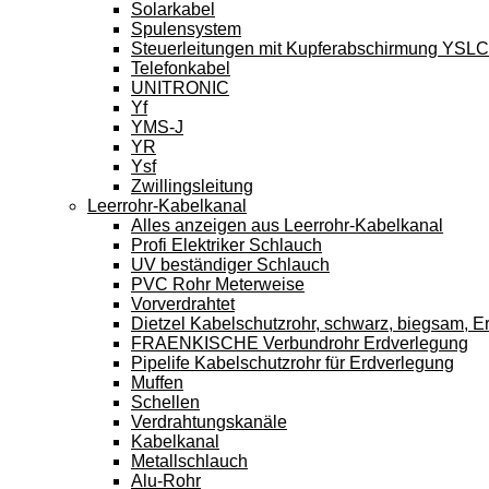
Solarkabel
Spulensystem
Steuerleitungen mit Kupferabschirmung YSL
Telefonkabel
UNITRONIC
Yf
YMS-J
YR
Ysf
Zwillingsleitung
Leerrohr-Kabelkanal
Alles anzeigen aus Leerrohr-Kabelkanal
Profi Elektriker Schlauch
UV beständiger Schlauch
PVC Rohr Meterweise
Vorverdrahtet
Dietzel Kabelschutzrohr, schwarz, biegsam, E
FRAENKISCHE Verbundrohr Erdverlegung
Pipelife Kabelschutzrohr für Erdverlegung
Muffen
Schellen
Verdrahtungskanäle
Kabelkanal
Metallschlauch
Alu-Rohr