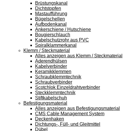
Brüstungskanal
Dichtstopfen
Mastaufführung
Bügelschellen
Aufbodenkanal
Ankerschiene / Hutschiene
Bougierschlauch
Kabelschutzrohr aus PVC
Spiralklammerkanal
Klemm / Steckmaterial
Alles anzeigen aus Klemm / Steckmaterial
Aderendhülsen
Kabelverbinder
Keramikklemmen
Schraubklemmtechnik
Schraubverbinder
Scotchlok Einzeldrahtverbinder
Steckklemmtechnik
Stiftkabelschuh
Befestigungsmaterial
Alles anzeigen aus Befestigungsmaterial
CMS Cable Management System
Deckenhaken
Dichtungs-, Füll- und Gleitmittel
Dübel