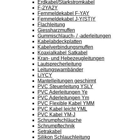
Erdkabel/Starkstromkabel
F-2YA2Y
Fernmeldekabel F-YAY
Fernmeldekabel J-Y(ST)Y
Flachleitung
Giessharzmuffen
Gummischlauch- / -aderleitungen
Kabelabdeckplatten
Kabelverbindungsmuffen
Koaxialkabel Satkabel
Kran- und Hebezeugleitungen
Lautsprecherleitung
Leitungswarnbänder
LiYCY
Mantelleitungen geschirmt
PVC Steuerleitung YSLY
PVC Aderleitungen Ye
PVC Aderleitungen Ym
PVC Flexible Kabel YMM
PVC Kabel leicht YML
PVC Kabel YM-J
Schrumpfschläuche
Schrumpftechnik
Setrakabel
Silikon Schlauchleitung