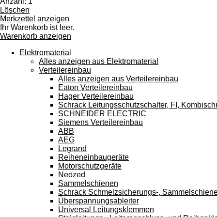
Anzahl: 1
Touchgeräten
Löschen
können
Merkzettel anzeigen
Touch-
Ihr Warenkorb ist leer.
und
Warenkorb anzeigen
Streichgesten
verwenden.
Elektromaterial
Alles anzeigen aus Elektromaterial
Verteilereinbau
Alles anzeigen aus Verteilereinbau
Eaton Verteilereinbau
Hager Verteilereinbau
Schrack Leitungsschutzschalter, FI, Kombisch
SCHNEIDER ELECTRIC
Siemens Verteilereinbau
ABB
AEG
Legrand
Reiheneinbaugeräte
Motorschutzgeräte
Neozed
Sammelschienen
Schrack Schmelzsicherungs-, Sammelschien
Überspannungsableiter
Universal Leitungsklemmen