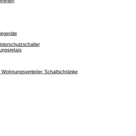
klemmen
degeräte
otorschutzschalter
ungsrelais
r & Wohnungsverteiler, Schaltschränke