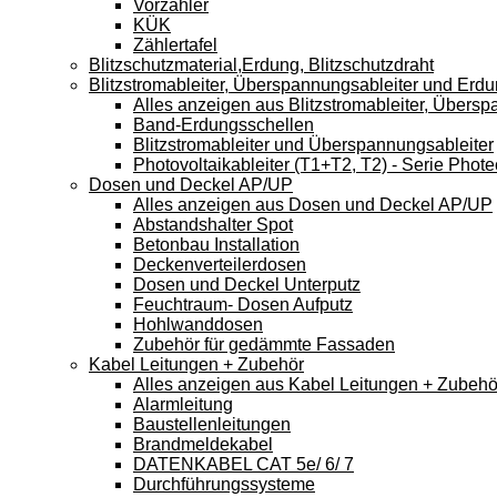
Vorzähler
KÜK
Zählertafel
Blitzschutzmaterial,Erdung, Blitzschutzdraht
Blitzstromableiter, Überspannungsableiter und Erd
Alles anzeigen aus Blitzstromableiter, Übers
Band-Erdungsschellen
Blitzstromableiter und Überspannungsableiter
Photovoltaikableiter (T1+T2, T2) - Serie Phote
Dosen und Deckel AP/UP
Alles anzeigen aus Dosen und Deckel AP/UP
Abstandshalter Spot
Betonbau Installation
Deckenverteilerdosen
Dosen und Deckel Unterputz
Feuchtraum- Dosen Aufputz
Hohlwanddosen
Zubehör für gedämmte Fassaden
Kabel Leitungen + Zubehör
Alles anzeigen aus Kabel Leitungen + Zubehö
Alarmleitung
Baustellenleitungen
Brandmeldekabel
DATENKABEL CAT 5e/ 6/ 7
Durchführungssysteme