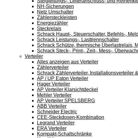
Steigleitungs-, Leiteranschluss- und Reihen
NH-Sicherungen
Netz Umschalter
Zählersteckleisten
Energiezähler
Steckrelais
Schrack Haupt-, Steuerschalter, Befehls-, Mel
Schrack Leistungs-, Lasttrennschalter
Schrack Schütze, thermische Überlastrelais, M
Schrack Steck-, Print-, Zeit-, Mess-, Überwach
Verteiler
Alles anzeigen aus Verteiler
Zählerverteiler
Schrack Zählerverteiler, Installationsverteile
AP / UP Eaton Verteiler
Hager Verteiler
AP Verteiler Klarsichtdeckel
Mehler Verteiler
AP Verteiler SPELSBERG
ABB Verteiler
Schneider Electric
CEE-Steckdosen-Kombination
Legrand Verteiler
ERA Verteiler
Kompakt-Schaltschränke