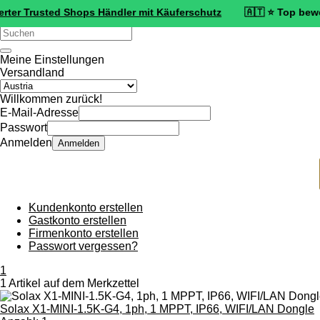
rusted Shops Händler mit Käuferschutz
🇦🇹 ⭐ Top bewertet: 4,8 
Verwende
die
Pfeile
Meine Einstellungen
nach
Versandland
oben
und
Willkommen zurück!
unten,
E-Mail-Adresse
um
Passwort
das
Anmelden
Anmelden
verfügbare
Ergebnis
auszuwählen.
Drücke
die
Kundenkonto erstellen
Eingabetaste,
Gastkonto erstellen
um
Firmenkonto erstellen
zum
Passwort vergessen?
ausgewählten
Suchergebnis
1
zu
1 Artikel auf dem Merkzettel
gelangen.
Benutzer
Solax X1-MINI-1.5K-G4, 1ph, 1 MPPT, IP66, WIFI/LAN Dongle
von